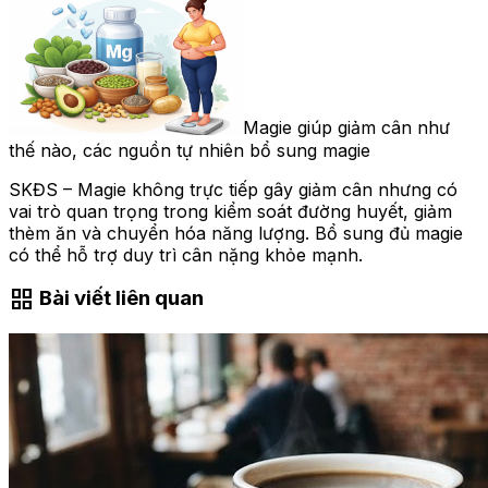
Magie giúp giảm cân như
thế nào, các nguồn tự nhiên bổ sung magie
SKĐS – Magie không trực tiếp gây giảm cân nhưng có
vai trò quan trọng trong kiểm soát đường huyết, giảm
thèm ăn và chuyển hóa năng lượng. Bổ sung đủ magie
có thể hỗ trợ duy trì cân nặng khỏe mạnh.
grid_view
Bài viết liên quan