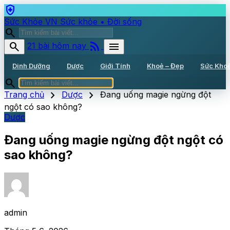
health_and_safety
Sức Khỏe VN
Sức khỏe • Đời sống
search
rss_feed
search
menu
21 bài hôm nay
Dinh Dưỡng
Dược
Giới Tính
Khoẻ – Đẹp
Sức Kho
search
chevron_right
chevron_right
Trang chủ
Dược
Đang uống magie ngừng đột
ngột có sao không?
Dược
Đang uống magie ngừng đột ngột có
sao không?
admin