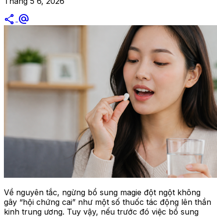
Tháng 5 6, 2026
share
alternate_email
Về nguyên tắc, ngừng bổ sung magie đột ngột không
gây “hội chứng cai” như một số thuốc tác động lên thần
kinh trung ương. Tuy vậy, nếu trước đó việc bổ sung