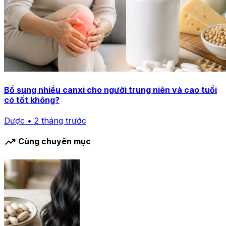
Bổ sung nhiều canxi cho người trung niên và cao tuổi
có tốt không?
Dược • 2 tháng trước
trending_up
Cùng chuyên mục