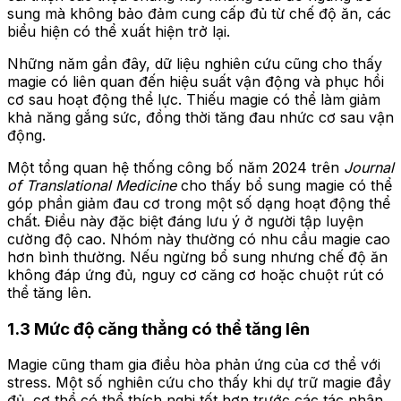
sung mà không bảo đảm cung cấp đủ từ chế độ ăn, các
biểu hiện có thể xuất hiện trở lại.
Những năm gần đây, dữ liệu nghiên cứu cũng cho thấy
magie có liên quan đến hiệu suất vận động và phục hồi
cơ sau hoạt động thể lực. Thiếu magie có thể làm giảm
khả năng gắng sức, đồng thời tăng đau nhức cơ sau vận
động.
Một tổng quan hệ thống công bố năm 2024 trên
Journal
of Translational Medicine
cho thấy bổ sung magie có thể
góp phần giảm đau cơ trong một số dạng hoạt động thể
chất. Điều này đặc biệt đáng lưu ý ở người tập luyện
cường độ cao. Nhóm này thường có nhu cầu magie cao
hơn bình thường. Nếu ngừng bổ sung nhưng chế độ ăn
không đáp ứng đủ, nguy cơ căng cơ hoặc chuột rút có
thể tăng lên.
1.3 Mức độ căng thẳng có thể tăng lên
Magie cũng tham gia điều hòa phản ứng của cơ thể với
stress. Một số nghiên cứu cho thấy khi dự trữ magie đầy
đủ, cơ thể có thể thích nghi tốt hơn trước các tác nhân