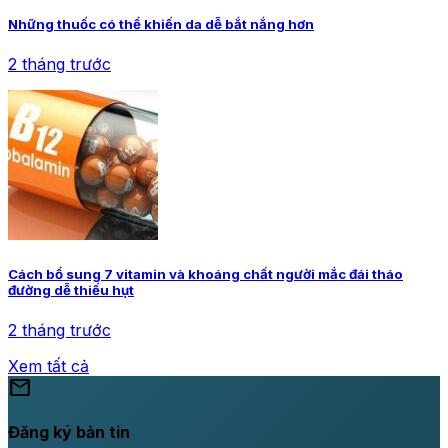
Những thuốc có thể khiến da dễ bắt nắng hơn
2 tháng trước
Cách bổ sung 7 vitamin và khoáng chất người mắc đái tháo
đường dễ thiếu hụt
2 tháng trước
Xem tất cả
mail
Đăng ký bản tin