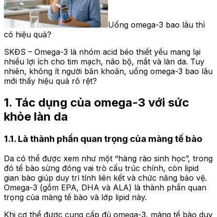
Uống omega-3 bao lâu thì
có hiệu quả?
SKĐS – Omega-3 là nhóm acid béo thiết yếu mang lại
nhiều lợi ích cho tim mạch, não bộ, mắt và làn da. Tuy
nhiên, không ít người băn khoăn, uống omega-3 bao lâu
mới thấy hiệu quả rõ rệt?
1. Tác dụng của omega-3 với sức
khỏe làn da
1.1. Là thành phần quan trọng của màng tế bào
Da có thể được xem như một “hàng rào sinh học”, trong
đó tế bào sừng đóng vai trò cấu trúc chính, còn lipid
gian bào giúp duy trì tính liên kết và chức năng bảo vệ.
Omega-3 (gồm EPA, DHA và ALA) là thành phần quan
trọng của màng tế bào và lớp lipid này.
Khi cơ thể được cung cấp đủ omega-3, màng tế bào duy