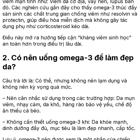
viêm mạn tính như: Viêm da cơ địa, vảy nến, lupus ban
đỏ. Các nghiên cứu gần đây cho thấy omega-3 thúc đẩy
sản sinh các chất trung gian chống viêm như resolvin và
protectin, giúp điều hòa miễn dịch mà không gây tác
dụng phụ như corticosteroid kéo dài.
Điều này mở ra hướng tiếp cận “kháng viêm sinh học”
an toàn hơn trong điều trị lâu dài.
2. Có nên uống omega-3 để làm đẹp
da?
Câu trả lời là: Có thể, nhưng không nên lạm dụng và
không nên kỳ vọng quá mức.
– Nên cân nhắc sử dụng trong các trường hợp: Da mụn
viêm, nhạy cảm, da khô, hàng rào bảo vệ yếu, chế độ
ăn thiếu cá béo.
– Không cần thiết uống omega-3 khi: Da khỏe mạnh,
dinh dưỡng đầy đủ, mục tiêu là làm đẹp nhanh, cấp tốc.
Lưu ý, omega-3 nên được xem là một phần của chiến