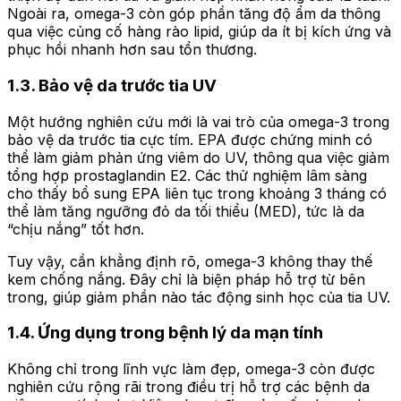
Ngoài ra, omega-3 còn góp phần tăng độ ẩm da thông
qua việc củng cố hàng rào lipid, giúp da ít bị kích ứng và
phục hồi nhanh hơn sau tổn thương.
1.3. Bảo vệ da trước tia UV
Một hướng nghiên cứu mới là vai trò của omega-3 trong
bảo vệ da trước tia cực tím. EPA được chứng minh có
thể làm giảm phản ứng viêm do UV, thông qua việc giảm
tổng hợp prostaglandin E2. Các thử nghiệm lâm sàng
cho thấy bổ sung EPA liên tục trong khoảng 3 tháng có
thể làm tăng ngưỡng đỏ da tối thiểu (MED), tức là da
“chịu nắng” tốt hơn.
Tuy vậy, cần khẳng định rõ, omega-3 không thay thế
kem chống nắng. Đây chỉ là biện pháp hỗ trợ từ bên
trong, giúp giảm phần nào tác động sinh học của tia UV.
1.4. Ứng dụng trong bệnh lý da mạn tính
Không chỉ trong lĩnh vực làm đẹp, omega-3 còn được
nghiên cứu rộng rãi trong điều trị hỗ trợ các bệnh da