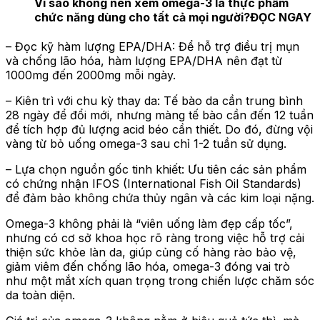
Vì sao không nên xem omega-3 là thực phẩm
chức năng dùng cho tất cả mọi người?
ĐỌC NGAY
– Đọc kỹ hàm lượng EPA/DHA: Để hỗ trợ điều trị mụn
và chống lão hóa, hàm lượng EPA/DHA nên đạt từ
1000mg đến 2000mg mỗi ngày.
– Kiên trì với chu kỳ thay da: Tế bào da cần trung bình
28 ngày để đổi mới, nhưng màng tế bào cần đến 12 tuần
để tích hợp đủ lượng acid béo cần thiết. Do đó, đừng vội
vàng từ bỏ uống omega-3 sau chỉ 1-2 tuần sử dụng.
– Lựa chọn nguồn gốc tinh khiết: Ưu tiên các sản phẩm
có chứng nhận IFOS (International Fish Oil Standards)
để đảm bảo không chứa thủy ngân và các kim loại nặng.
Omega-3 không phải là “viên uống làm đẹp cấp tốc”,
nhưng có cơ sở khoa học rõ ràng trong việc hỗ trợ cải
thiện sức khỏe làn da, giúp củng cố hàng rào bảo vệ,
giảm viêm đến chống lão hóa, omega-3 đóng vai trò
như một mắt xích quan trọng trong chiến lược chăm sóc
da toàn diện.