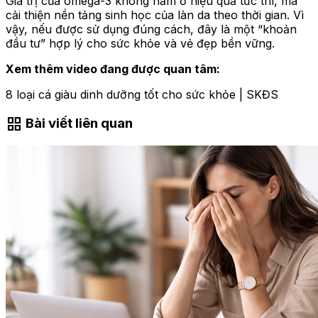
Giá trị của omega-3 không nằm ở hiệu quả tức thì, mà
cải thiện nền tảng sinh học của làn da theo thời gian. Vì
vậy, nếu được sử dụng đúng cách, đây là một “khoản
đầu tư” hợp lý cho sức khỏe và vẻ đẹp bền vững.
Xem thêm video đang được quan tâm:
8 loại cá giàu dinh dưỡng tốt cho sức khỏe | SKĐS
grid_view
Bài viết liên quan