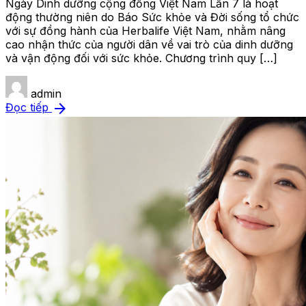
Ngày Dinh dưỡng cộng đồng Việt Nam Lần 7 là hoạt
động thường niên do Báo Sức khỏe và Đời sống tổ chức
với sự đồng hành của Herbalife Việt Nam, nhằm nâng
cao nhận thức của người dân về vai trò của dinh dưỡng
và vận động đối với sức khỏe. Chương trình quy […]
admin
arrow_forward
Đọc tiếp