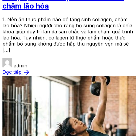
chậm lão hóa
1. Nên ăn thực phẩm nào để tăng sinh collagen, chậm
lão hóa? Nhiều người cho rằng bổ sung collagen là chìa
khóa giúp duy trì làn da săn chắc và làm chậm quá trình
lão hóa. Tuy nhiên, collagen từ thực phẩm hoặc thực
phẩm bổ sung không được hấp thu nguyên vẹn mà sẽ
[…]
admin
arrow_forward
Đọc tiếp