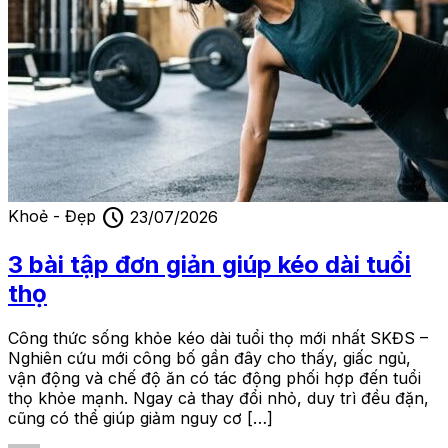
schedule
Khoẻ - Đẹp
23/07/2026
3 bài tập đơn giản giúp kéo dài tuổi
thọ
Công thức sống khỏe kéo dài tuổi thọ mới nhất SKĐS –
Nghiên cứu mới công bố gần đây cho thấy, giấc ngủ,
vận động và chế độ ăn có tác động phối hợp đến tuổi
thọ khỏe mạnh. Ngay cả thay đổi nhỏ, duy trì đều đặn,
cũng có thể giúp giảm nguy cơ […]