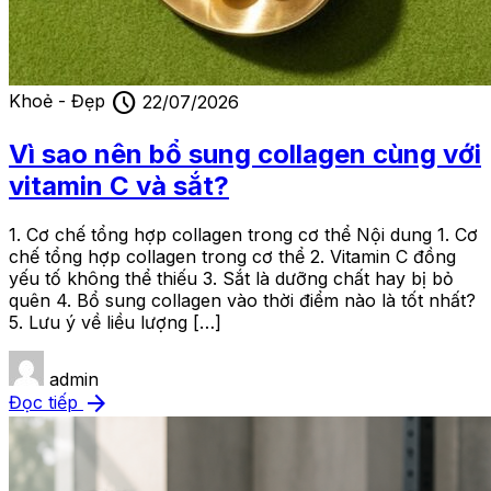
schedule
Khoẻ - Đẹp
22/07/2026
Vì sao nên bổ sung collagen cùng với
vitamin C và sắt?
1. Cơ chế tổng hợp collagen trong cơ thể Nội dung 1. Cơ
chế tổng hợp collagen trong cơ thể 2. Vitamin C đồng
yếu tố không thể thiếu 3. Sắt là dưỡng chất hay bị bỏ
quên 4. Bổ sung collagen vào thời điểm nào là tốt nhất?
5. Lưu ý về liều lượng […]
admin
arrow_forward
Đọc tiếp