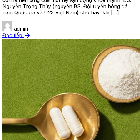
còn là nền tảng của một hệ vận động khỏe mạnh. BS.
Nguyễn Trọng Thủy (nguyên BS. Đội tuyển bóng đá
nam Quốc gia và U23 Việt Nam) cho hay, khi […]
admin
arrow_forward
Đọc tiếp