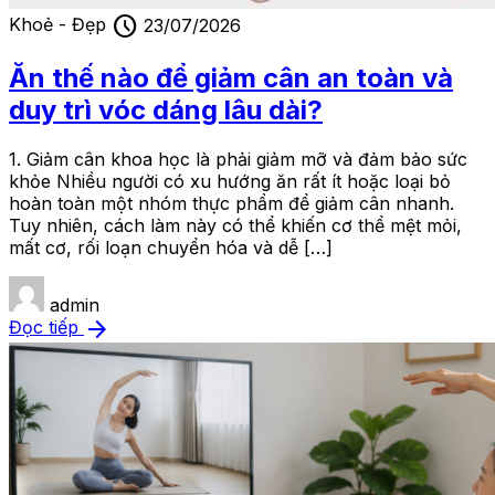
schedule
Khoẻ - Đẹp
23/07/2026
Ăn thế nào để giảm cân an toàn và
duy trì vóc dáng lâu dài?
1. Giảm cân khoa học là phải giảm mỡ và đảm bảo sức
khỏe Nhiều người có xu hướng ăn rất ít hoặc loại bỏ
hoàn toàn một nhóm thực phẩm để giảm cân nhanh.
Tuy nhiên, cách làm này có thể khiến cơ thể mệt mỏi,
mất cơ, rối loạn chuyển hóa và dễ […]
admin
arrow_forward
Đọc tiếp