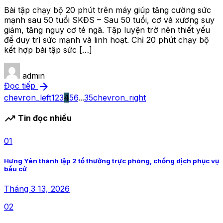
Bài tập chạy bộ 20 phút trên máy giúp tăng cường sức
mạnh sau 50 tuổi SKĐS – Sau 50 tuổi, cơ và xương suy
giảm, tăng nguy cơ té ngã. Tập luyện trở nên thiết yếu
để duy trì sức mạnh và linh hoạt. Chỉ 20 phút chạy bộ
kết hợp bài tập sức […]
admin
arrow_forward
Đọc tiếp
chevron_left
1
2
3
4
5
6
...
35
chevron_right
trending_up
Tin đọc nhiều
01
Hưng Yên thành lập 2 tổ thường trực phòng, chống dịch phục vụ
bầu cử
Tháng 3 13, 2026
02