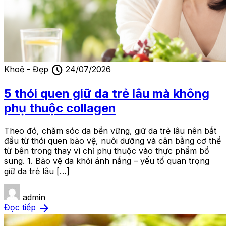
schedule
Khoẻ - Đẹp
24/07/2026
5 thói quen giữ da trẻ lâu mà không
phụ thuộc collagen
Theo đó, chăm sóc da bền vững, giữ da trẻ lâu nên bắt
đầu từ thói quen bảo vệ, nuôi dưỡng và cân bằng cơ thể
từ bên trong thay vì chỉ phụ thuộc vào thực phẩm bổ
sung. 1. Bảo vệ da khỏi ánh nắng – yếu tố quan trọng
giữ da trẻ lâu […]
admin
arrow_forward
Đọc tiếp