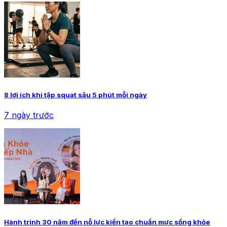
8 lợi ích khi tập squat sâu 5 phút mỗi ngày
7 ngày trước
Hành trình 30 năm đến nỗ lực kiến tạo chuẩn mực sống khỏe