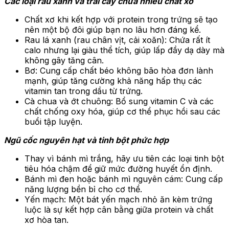
Các loại rau xanh và trái cây chứa nhiều chất xơ
Chất xơ khi kết hợp với protein trong trứng sẽ tạo
nên một bộ đôi giúp bạn no lâu hơn đáng kể.
Rau lá xanh (rau chân vịt, cải xoăn): Chứa rất ít
calo nhưng lại giàu thể tích, giúp lấp đầy dạ dày mà
không gây tăng cân.
Bơ: Cung cấp chất béo không bão hòa đơn lành
mạnh, giúp tăng cường khả năng hấp thụ các
vitamin tan trong dầu từ trứng.
Cà chua và ớt chuông: Bổ sung vitamin C và các
chất chống oxy hóa, giúp cơ thể phục hồi sau các
buổi tập luyện.
Ngũ cốc nguyên hạt và tinh bột phức hợp
Thay vì bánh mì trắng, hãy ưu tiên các loại tinh bột
tiêu hóa chậm để giữ mức đường huyết ổn định.
Bánh mì đen hoặc bánh mì nguyên cám: Cung cấp
năng lượng bền bỉ cho cơ thể.
Yến mạch: Một bát yến mạch nhỏ ăn kèm trứng
luộc là sự kết hợp cân bằng giữa protein và chất
xơ hòa tan.