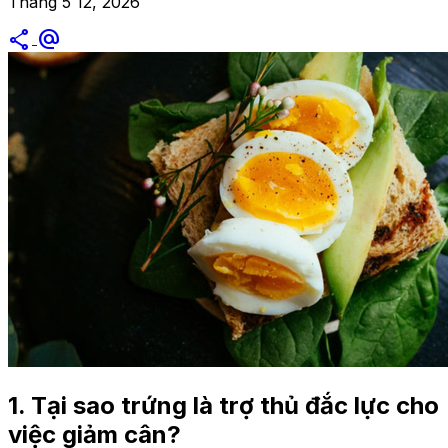
Tháng 5 12, 2026
share
alternate_email
1. Tại sao trứng là trợ thủ đắc lực cho
việc giảm cân?