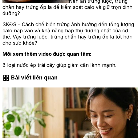
Nên ăn trứng luộc, trứng
chần hay trứng ốp la để kiểm soát calo và giữ trọn dinh
dưỡng?
SKĐS – Cách chế biến trứng ảnh hưởng đến tổng lượng
calo nạp vào và khả năng hấp thụ dưỡng chất của cơ
thể. Vậy trứng luộc, trứng chần hay trứng ốp la tốt hơn
cho sức khỏe?
Mời xem thêm video được quan tâm:
8 loại nước ép trái cây giúp giảm cân lành mạnh.
grid_view
Bài viết liên quan