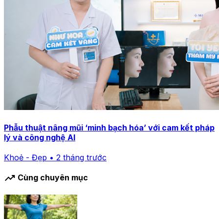
Phẫu thuật nâng mũi ‘minh bạch hóa’ với cam kết pháp
lý và công nghệ AI
Khoẻ - Đẹp • 2 tháng trước
trending_up
Cùng chuyên mục