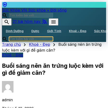
health_and_safety
Sức Khỏe VN
Sức khỏe • Đời sống
search
rss_feed
search
menu
21 bài hôm nay
Dinh Dưỡng
Dược
Giới Tính
Khoẻ – Đẹp
Sức Kho
search
chevron_right
chevron_right
Trang chủ
Khoẻ - Đẹp
Buổi sáng nên ăn trứng
luộc kèm với gì để giảm cân?
Khoẻ - Đẹp
Buổi sáng nên ăn trứng luộc kèm với
gì để giảm cân?
admin