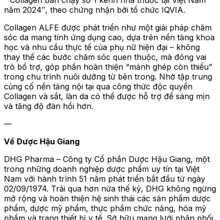
năm 2024″, theo chứng nhận bởi tổ chức IQVIA.
Collagen ALFE được phát triển như một giải pháp chăm
sóc da mang tính ứng dụng cao, dựa trên nền tảng khoa
học và nhu cầu thực tế của phụ nữ hiện đại – không
thay thế các bước chăm sóc quen thuộc, mà đóng vai
trò bổ trợ, góp phần hoàn thiện “mảnh ghép còn thiếu”
trong chu trình nuôi dưỡng từ bên trong. Nhờ tập trung
củng cố nền tảng nội tại qua công thức độc quyền
Collagen và sắt, làn da có thể được hỗ trợ để sáng mịn
và tăng độ đàn hồi hơn.
—
Về Dược Hậu Giang
DHG Pharma – Công ty Cổ phần Dược Hậu Giang, một
trong những doanh nghiệp dược phẩm uy tín tại Việt
Nam với hành trình 51 năm phát triển bắt đầu từ ngày
02/09/1974. Trải qua hơn nửa thế kỷ, DHG không ngừng
mở rộng và hoàn thiện hệ sinh thái các sản phẩm dược
phẩm, dược mỹ phẩm, thực phẩm chức năng, hóa mỹ
phẩm và trang thiết bị y tế. Sở hữu mạng lưới phân phối