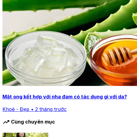
Mật ong kết hợp với nha đam có tác dụng gì với da?
Khoẻ - Đẹp • 2 tháng trước
trending_up
Cùng chuyên mục