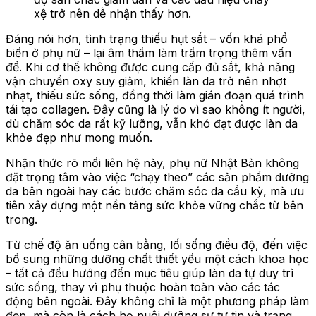
xệ trở nên dễ nhận thấy hơn.
Đáng nói hơn, tình trạng thiếu hụt sắt – vốn khá phổ
biến ở phụ nữ – lại âm thầm làm trầm trọng thêm vấn
đề. Khi cơ thể không được cung cấp đủ sắt, khả năng
vận chuyển oxy suy giảm, khiến làn da trở nên nhợt
nhạt, thiếu sức sống, đồng thời làm gián đoạn quá trình
tái tạo collagen. Đây cũng là lý do vì sao không ít người,
dù chăm sóc da rất kỹ lưỡng, vẫn khó đạt được làn da
khỏe đẹp như mong muốn.
Nhận thức rõ mối liên hệ này, phụ nữ Nhật Bản không
đặt trọng tâm vào việc “chạy theo” các sản phẩm dưỡng
da bên ngoài hay các bước chăm sóc da cầu kỳ, mà ưu
tiên xây dựng một nền tảng sức khỏe vững chắc từ bên
trong.
Từ chế độ ăn uống cân bằng, lối sống điều độ, đến việc
bổ sung những dưỡng chất thiết yếu một cách khoa học
– tất cả đều hướng đến mục tiêu giúp làn da tự duy trì
sức sống, thay vì phụ thuộc hoàn toàn vào các tác
động bên ngoài. Đây không chỉ là một phương pháp làm
đẹp, mà còn là cách họ nuôi dưỡng sự tự tin và trạng