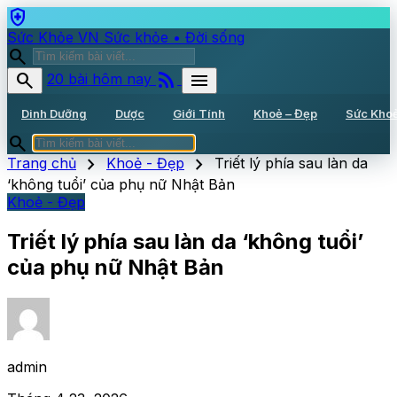
health_and_safety
Sức Khỏe VN
Sức khỏe • Đời sống
search
rss_feed
search
menu
20 bài hôm nay
Dinh Dưỡng
Dược
Giới Tính
Khoẻ – Đẹp
Sức Kho
search
chevron_right
chevron_right
Trang chủ
Khoẻ - Đẹp
Triết lý phía sau làn da
‘không tuổi’ của phụ nữ Nhật Bản
Khoẻ - Đẹp
Triết lý phía sau làn da ‘không tuổi’
của phụ nữ Nhật Bản
admin