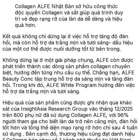
Collagen ALFE Nhật Bản sở hữu công thức
độc quyền Collagen và sắt giúp quá trình duy
trì vẻ đẹp rạng rỡ của làn da dễ dàng và hiệu
quả hơn.
Kết quả không chỉ dừng lại ở việc hỗ trợ tăng độ đàn
hồi, mà còn hỗ trợ da trắng mịn và tươi sáng– dấu hiệu
của một cơ thể được nuôi dưỡng tốt từ bên trong.
Không dừng lại ở một giải pháp chung, ALFE còn được
phát triển thành các dòng sản phẩm collagen chuyên
biệt, hướng đến từng nhu cầu cụ thể. Chẳng hạn, ALFE
Beauty Conc tập trung hỗ trợ da sáng mịn và tăng đàn
hồi. Trong khi đó, ALFE White Program hướng đến việc
hỗ trợ da trắng mịn và tươi sáng.
Hiệu quả của sản phẩm cũng được ghi nhận qua khảo
sát của InsightAsia Research Group vào tháng 12/2025
trên 800 phụ nữ đã sử dụng Collagen ALFE, với 96%
người tham gia cho biết làn da trở nên căng mịn, đàn hồi
tốt hơn và tổng thể diện mạo rạng rỡ hơn chỉ sau 4 tuần
sử dụng . Bên cạnh đó, thương hiệu cũng đạt danh hiệu
” Collagen bán chạy số 1 kênh nhà thuốc tại Việt Nam