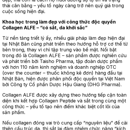
thái cân bằng – yếu tố ngày càng trở nên quý giá trong
cuộc sống hiện đại.
Khoa học trong làm đẹp với công thức độc quyền
Collagen
ALFE
– “có sắt, da khởi sắc”
Từ nền tảng triết lý ấy, nhiều giải pháp làm đẹp hiện đại
tại Nhật Bản cũng phát triển theo hướng hỗ trợ cơ thể từ
bên trong, thay vì chỉ tập trung vào bề mặt. Nổi bật
trong đó là Collagen ALFE – sản phẩm được nghiên cứu
và phát triển bởi Taisho Pharma, tập đoàn dược phẩm
với hơn 110 năm kinh nghiệm và doanh nghiệp OTC
(over the counter – thuốc không kê đơn) hàng đầu tại
Nhật Bản, hiện được phân phối độc quyền tại Việt Nam
bởi Công ty Cổ phần Dược Hậu Giang (DHG Pharma).
Collagen ALFE được xây dựng theo hướng tiếp cận toàn
diện khi kết hợp Collagen Peptide và sắt trong cùng một
công thức – yếu tố tạo nên điểm khác biệt cốt lõi của
sản phẩm.
Nếu collagen đóng vai trò cung cấp “nguyên liệu” để cải
thiện cấu trúc da, thì sắt lại đảm nhiệm chức năng “kích