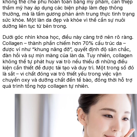
không thể che phủ hoàn toàn bằng mỹ phẩm, can thiệp
thẩm mỹ hay áp dụng các biện pháp làm đẹp thông
thường, mà là tấm gương phản ánh trung thực tình trạng
sức khỏe. Một làn da đẹp và khỏe vì thế cần sự nuôi
dưỡng liên tục từ bên trong.
Dưới góc nhìn khoa học, điều này càng trở nên rõ ràng.
Collagen – thành phần chiếm hơn 70% cấu trúc da –
được ví như “khung nâng đỡ”, quyết định độ săn chắc,
đàn hồi và sự mịn màng của làn da. Tuy nhiên, collagen
không thể tự phát huy vai trò nếu thiếu đi những điều
kiện cần thiết để được tái tạo và duy trì. Một trong số đó
là sắt – vi chất đóng vai trò thiết yếu trong việc vận
chuyển oxy và dưỡng chất đến tế bào, đồng thời hỗ trợ
quá trình tổng hợp collagen tự nhiên.