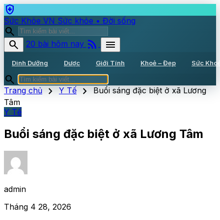
health_and_safety
Sức Khỏe VN
Sức khỏe • Đời sống
search
rss_feed
search
menu
20 bài hôm nay
Dinh Dưỡng
Dược
Giới Tính
Khoẻ – Đẹp
Sức Kho
search
chevron_right
chevron_right
Trang chủ
Y Tế
Buổi sáng đặc biệt ở xã Lương
Tâm
Y Tế
Buổi sáng đặc biệt ở xã Lương Tâm
admin
Tháng 4 28, 2026