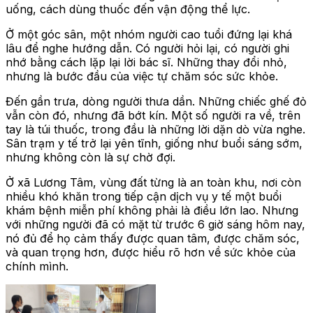
uống, cách dùng thuốc đến vận động thể lực.
Ở một góc sân, một nhóm người cao tuổi đứng lại khá
lâu để nghe hướng dẫn. Có người hỏi lại, có người ghi
nhớ bằng cách lặp lại lời bác sĩ. Những thay đổi nhỏ,
nhưng là bước đầu của việc tự chăm sóc sức khỏe.
Đến gần trưa, dòng người thưa dần. Những chiếc ghế đỏ
vẫn còn đó, nhưng đã bớt kín. Một số người ra về, trên
tay là túi thuốc, trong đầu là những lời dặn dò vừa nghe.
Sân trạm y tế trở lại yên tĩnh, giống như buổi sáng sớm,
nhưng không còn là sự chờ đợi.
Ở xã Lương Tâm, vùng đất từng là an toàn khu, nơi còn
nhiều khó khăn trong tiếp cận dịch vụ y tế một buổi
khám bệnh miễn phí không phải là điều lớn lao. Nhưng
với những người đã có mặt từ trước 6 giờ sáng hôm nay,
nó đủ để họ cảm thấy được quan tâm, được chăm sóc,
và quan trọng hơn, được hiểu rõ hơn về sức khỏe của
chính mình.