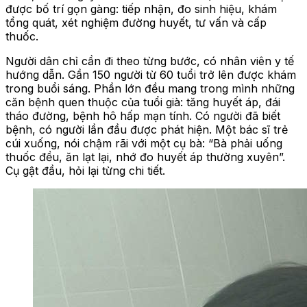
được bố trí gọn gàng: tiếp nhận, đo sinh hiệu, khám
tổng quát, xét nghiệm đường huyết, tư vấn và cấp
thuốc.
Người dân chỉ cần đi theo từng bước, có nhân viên y tế
hướng dẫn. Gần 150 người từ 60 tuổi trở lên được khám
trong buổi sáng. Phần lớn đều mang trong mình những
căn bệnh quen thuộc của tuổi già: tăng huyết áp, đái
tháo đường, bệnh hô hấp mạn tính. Có người đã biết
bệnh, có người lần đầu được phát hiện. Một bác sĩ trẻ
cúi xuống, nói chậm rãi với một cụ bà: “Bà phải uống
thuốc đều, ăn lạt lại, nhớ đo huyết áp thường xuyên”.
Cụ gật đầu, hỏi lại từng chi tiết.