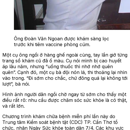
Ông Đoàn Văn Ngoan được khám sàng lọc
trước khi tiêm vaccine phòng cúm.
Một cụ ông ngồi ở hàng ghế ngoài cùng, tay lần giở từng
trang sổ khám cũ đã ố màu. Cụ nói mình bị cao huyết
áp lâu năm, nhưng “uống thuốc thì nhớ nhớ quên
quên”. Cạnh đó, một cụ bà đội nón lá, thi thoảng lại nhìn
vào trong. “Đi sớm cho chắc, chứ đông quá lại không tới
lượt”, bà nói.
Hình ảnh người dân ngồi chờ ngay từ sớm cho thấy một
điều rất rõ: nhu cầu được chăm sóc sức khỏe là có thật,
và rất lớn.
Chương trình khám chữa bệnh miễn phí lần này do
Trung tâm Kiểm soát bệnh tật (CDC) TP. Cần Thơ tổ
chức, nhân Ngày Sức khỏe toàn dân 7/4. Các khu vực