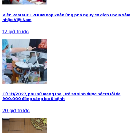
Viện Pasteur TPHCM họp khẩn ứng phó nguy cơ dịch Ebola xâm
nhập Việt Nam
12 giờ trước
Từ 1/1/2027, phụ nữ mang thai, trẻ sơ sinh được hỗ trợ tối đa
900.000 đồng sàng lọc 9 bệnh
20 giờ trước