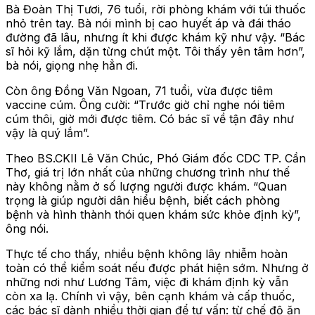
Bà Đoàn Thị Tươi, 76 tuổi, rời phòng khám với túi thuốc
nhỏ trên tay. Bà nói mình bị cao huyết áp và đái tháo
đường đã lâu, nhưng ít khi được khám kỹ như vậy. “Bác
sĩ hỏi kỹ lắm, dặn từng chút một. Tôi thấy yên tâm hơn”,
bà nói, giọng nhẹ hẳn đi.
Còn ông Đồng Văn Ngoan, 71 tuổi, vừa được tiêm
vaccine cúm. Ông cười: “Trước giờ chỉ nghe nói tiêm
cúm thôi, giờ mới được tiêm. Có bác sĩ về tận đây như
vậy là quý lắm”.
Theo BS.CKII Lê Văn Chúc, Phó Giám đốc CDC TP. Cần
Thơ, giá trị lớn nhất của những chương trình như thế
này không nằm ở số lượng người được khám. “Quan
trọng là giúp người dân hiểu bệnh, biết cách phòng
bệnh và hình thành thói quen khám sức khỏe định kỳ”,
ông nói.
Thực tế cho thấy, nhiều bệnh không lây nhiễm hoàn
toàn có thể kiểm soát nếu được phát hiện sớm. Nhưng ở
những nơi như Lương Tâm, việc đi khám định kỳ vẫn
còn xa lạ. Chính vì vậy, bên cạnh khám và cấp thuốc,
các bác sĩ dành nhiều thời gian để tư vấn: từ chế độ ăn