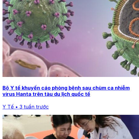
Bộ Y tế khuyến cáo phòng bệnh sau chùm ca nhiễm
virus Hanta trên tàu du lịch quốc tế
Y Tế • 3 tuần trước