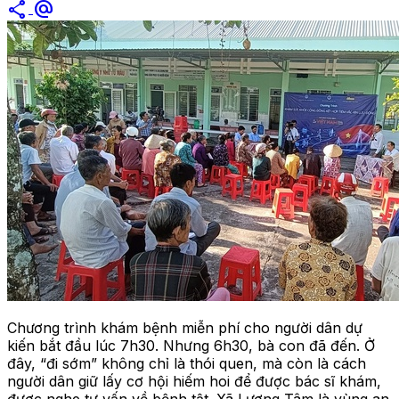
share
alternate_email
Chương trình khám bệnh miễn phí cho người dân dự
kiến bắt đầu lúc 7h30. Nhưng 6h30, bà con đã đến. Ở
đây, “đi sớm” không chỉ là thói quen, mà còn là cách
người dân giữ lấy cơ hội hiếm hoi để được bác sĩ khám,
được nghe tư vấn về bệnh tật. Xã Lương Tâm là vùng an