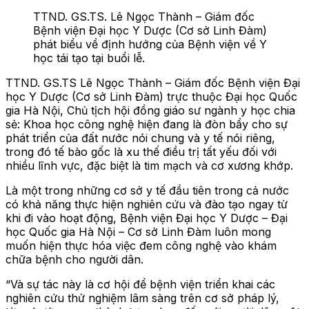
TTND. GS.TS. Lê Ngọc Thành – Giám đốc
Bệnh viện Đại học Y Dược (Cơ sở Linh Đàm)
phát biểu về định hướng của Bệnh viện về Y
học tái tạo tại buổi lễ.
TTND. GS.TS Lê Ngọc Thành – Giám đốc Bệnh viện Đại
học Y Dược (Cơ sở Linh Đàm) trực thuộc Đại học Quốc
gia Hà Nội, Chủ tịch hội đồng giáo sư ngành y học chia
sẻ: Khoa học công nghệ hiện đang là đòn bẩy cho sự
phát triển của đất nước nói chung và y tế nói riêng,
trong đó tế bào gốc là xu thế điều trị tất yếu đối với
nhiều lĩnh vực, đặc biệt là tim mạch và cơ xương khớp.
Là một trong những cơ sở y tế đầu tiên trong cả nước
có khả năng thực hiện nghiên cứu và đào tạo ngay từ
khi đi vào hoạt động, Bệnh viện Đại học Y Dược – Đại
học Quốc gia Hà Nội – Cơ sở Linh Đàm luôn mong
muốn hiện thực hóa việc đem công nghệ vào khám
chữa bệnh cho người dân.
“Và sự tác này là cơ hội để bệnh viện triển khai các
nghiên cứu thử nghiệm lâm sàng trên cơ sở pháp lý,