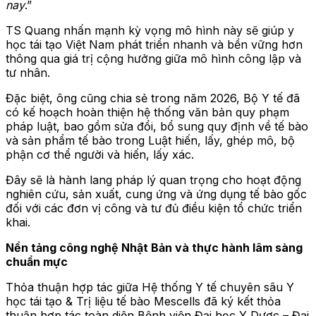
nay
.”
TS Quang nhấn mạnh kỳ vọng mô hình này sẽ giúp y
học tái tạo Việt Nam phát triển nhanh và bền vững hơn
thông qua giá trị cộng hưởng giữa mô hình công lập và
tư nhân.
Đặc biệt, ông cũng chia sẻ trong năm 2026, Bộ Y tế đã
có kế hoạch hoàn thiện hệ thống văn bản quy phạm
pháp luật, bao gồm sửa đổi, bổ sung quy định về tế bào
và sản phẩm tế bào trong Luật hiến, lấy, ghép mô, bộ
phận cơ thể người và hiến, lấy xác.
Đây sẽ là hành lang pháp lý quan trọng cho hoạt động
nghiên cứu, sản xuất, cung ứng và ứng dụng tế bào gốc
đối với các đơn vị công và tư đủ điều kiện tổ chức triển
khai.
Nền tảng công nghệ Nhật Bản và thực hành lâm sàng
chuẩn mực
Thỏa thuận hợp tác giữa Hệ thống Y tế chuyên sâu Y
học tái tạo & Trị liệu tế bào Mescells đã ký kết thỏa
thuận hợp tác toàn diện Bệnh viện Đại học Y Dược – Đại