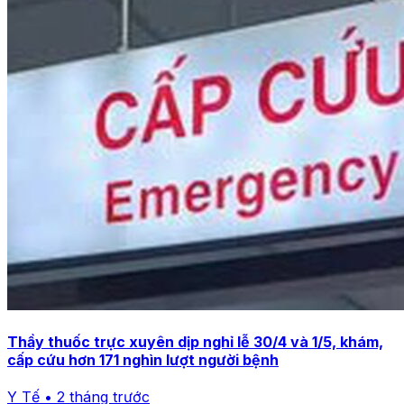
Thầy thuốc trực xuyên dịp nghỉ lễ 30/4 và 1/5, khám,
cấp cứu hơn 171 nghìn lượt người bệnh
Y Tế • 2 tháng trước