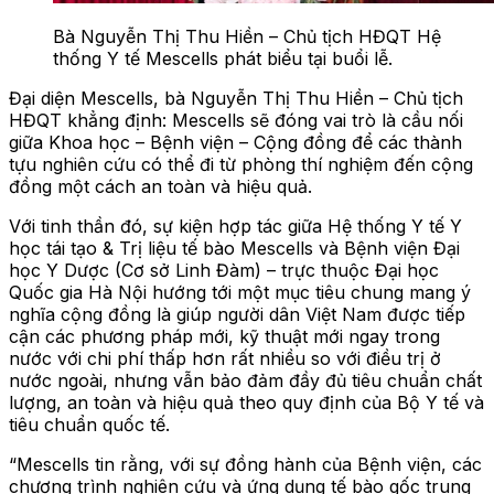
Bà Nguyễn Thị Thu Hiền – Chủ tịch HĐQT Hệ
thống Y tế Mescells phát biểu tại buổi lễ.
Đại diện Mescells, bà Nguyễn Thị Thu Hiền – Chủ tịch
HĐQT khẳng định: Mescells sẽ đóng vai trò là cầu nối
giữa Khoa học – Bệnh viện – Cộng đồng để các thành
tựu nghiên cứu có thể đi từ phòng thí nghiệm đến cộng
đồng một cách an toàn và hiệu quả.
Với tinh thần đó, sự kiện hợp tác giữa Hệ thống Y tế Y
học tái tạo & Trị liệu tế bào Mescells và Bệnh viện Đại
học Y Dược (Cơ sở Linh Đàm) – trực thuộc Đại học
Quốc gia Hà Nội hướng tới một mục tiêu chung mang ý
nghĩa cộng đồng là giúp người dân Việt Nam được tiếp
cận các phương pháp mới, kỹ thuật mới ngay trong
nước với chi phí thấp hơn rất nhiều so với điều trị ở
nước ngoài, nhưng vẫn bảo đảm đầy đủ tiêu chuẩn chất
lượng, an toàn và hiệu quả theo quy định của Bộ Y tế và
tiêu chuẩn quốc tế.
“Mescells tin rằng, với sự đồng hành của Bệnh viện, các
chương trình nghiên cứu và ứng dụng tế bào gốc trung