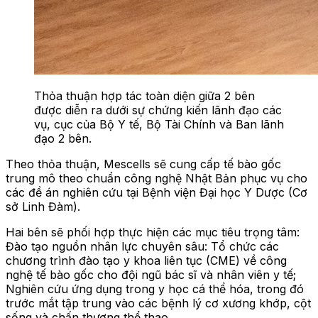
Thỏa thuận hợp tác toàn diện giữa 2 bên
được diễn ra dưới sự chứng kiến lãnh đạo các
vụ, cục của Bộ Y tế, Bộ Tài Chính và Ban lãnh
đạo 2 bên.
Theo thỏa thuận, Mescells sẽ cung cấp tế bào gốc
trung mô theo chuẩn công nghệ Nhật Bản phục vụ cho
các đề án nghiên cứu tại Bệnh viện Đại học Y Dược (Cơ
sở Linh Đàm).
Hai bên sẽ phối hợp thực hiện các mục tiêu trọng tâm:
Đào tạo nguồn nhân lực chuyên sâu: Tổ chức các
chương trình đào tạo y khoa liên tục (CME) về công
nghệ tế bào gốc cho đội ngũ bác sĩ và nhân viên y tế;
Nghiên cứu ứng dụng trong y học cá thể hóa, trong đó
trước mắt tập trung vào các bệnh lý cơ xương khớp, cột
sống và chấn thương thể thao.