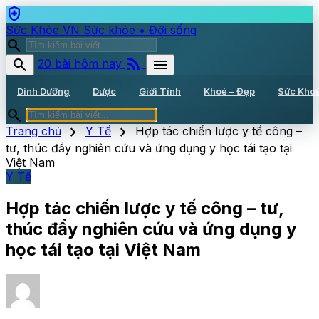
health_and_safety
Sức Khỏe VN
Sức khỏe • Đời sống
search
rss_feed
search
menu
20 bài hôm nay
Dinh Dưỡng
Dược
Giới Tính
Khoẻ – Đẹp
Sức Kho
search
chevron_right
chevron_right
Trang chủ
Y Tế
Hợp tác chiến lược y tế công –
tư, thúc đẩy nghiên cứu và ứng dụng y học tái tạo tại
Việt Nam
Y Tế
Hợp tác chiến lược y tế công – tư,
thúc đẩy nghiên cứu và ứng dụng y
học tái tạo tại Việt Nam