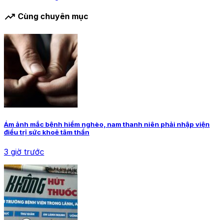
trending_up
Cùng chuyên mục
Ám ảnh mắc bệnh hiểm nghèo, nam thanh niên phải nhập viện
điều trị sức khoẻ tâm thần
3 giờ trước