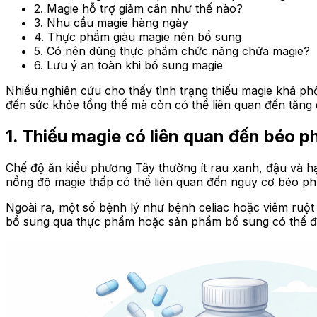
2. Magie hỗ trợ giảm cân như thế nào?
3. Nhu cầu magie hàng ngày
4. Thực phẩm giàu magie nên bổ sung
5. Có nên dùng thực phẩm chức năng chứa magie?
6. Lưu ý an toàn khi bổ sung magie
Nhiều nghiên cứu cho thấy tình trạng thiếu magie khá ph
đến sức khỏe tổng thể mà còn có thể liên quan đến tăng 
1.
Thiếu magie có liên quan đến béo p
Chế độ ăn kiểu phương Tây thường ít rau xanh, đậu và hạ
nồng độ magie thấp có thể liên quan đến nguy cơ béo phì
Ngoài ra, một số bệnh lý như bệnh celiac hoặc viêm ruột
bổ sung qua thực phẩm hoặc sản phẩm bổ sung có thể đư