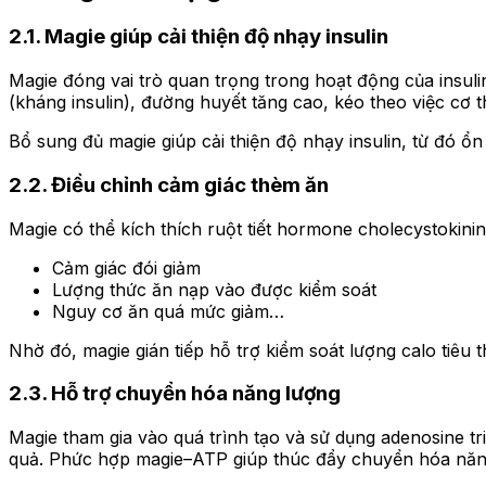
2.1. Magie giúp cải thiện độ nhạy insulin
Magie đóng vai trò quan trọng trong hoạt động của insul
(kháng insulin), đường huyết tăng cao, kéo theo việc cơ th
Bổ sung đủ magie giúp cải thiện độ nhạy insulin, từ đó 
2.
2. Điều chỉnh cảm giác thèm ăn
Magie có thể kích thích ruột tiết hormone cholecystokini
Cảm giác đói giảm
Lượng thức ăn nạp vào được kiểm soát
Nguy cơ ăn quá mức giảm…
Nhờ đó, magie gián tiếp hỗ trợ kiểm soát lượng calo tiêu 
2.
3. Hỗ trợ chuyển hóa năng lượng
Magie tham gia vào quá trình tạo và sử dụng adenosine t
quả. Phức hợp magie–ATP giúp thúc đẩy chuyển hóa năn