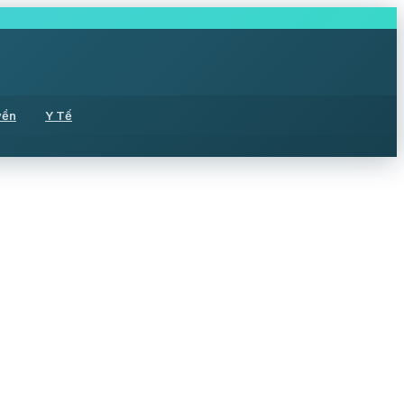
yền
Y Tế