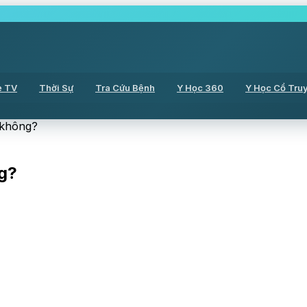
ẻ TV
Thời Sự
Tra Cứu Bệnh
Y Học 360
Y Học Cổ Tru
 không?
g?