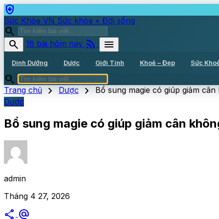
health_and_safety
Sức Khỏe VN
Sức khỏe • Đời sống
search
rss_feed
search
menu
18 bài hôm nay
Dinh Dưỡng
Dược
Giới Tính
Khoẻ – Đẹp
Sức Kho
search
chevron_right
chevron_right
Trang chủ
Dược
Bổ sung magie có giúp giảm cân
Dược
Bổ sung magie có giúp giảm cân khôn
admin
Tháng 4 27, 2026
share
alternate_email