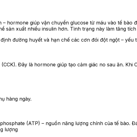
in – hormone giúp vận chuyển glucose từ máu vào tế bào để
ể sản xuất nhiều insulin hơn. Tình trạng này làm tăng tích 
ổn định đường huyết và hạn chế các cơn đói đột ngột – yếu
n (CCK). Đây là hormone giúp tạo cảm giác no sau ăn. Khi C
thụ hàng ngày.
riphosphate (ATP) – nguồn năng lượng chính của tế bào. Đá
g lượng