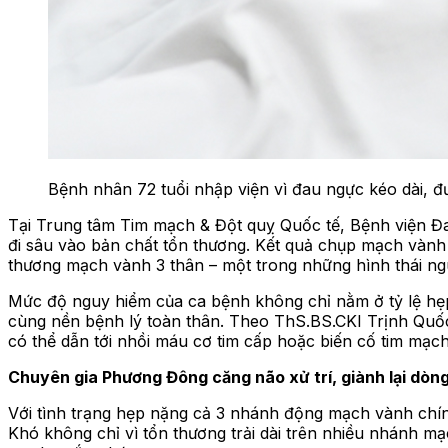
Bệnh nhân 72 tuổi nhập viện vì đau ngực kéo dài, 
Tại Trung tâm Tim mạch & Đột quỵ Quốc tế, Bệnh viện Đ
đi sâu vào bản chất tổn thương. Kết quả chụp mạch vàn
thương mạch vành 3 thân – một trong những hình thái ng
Mức độ nguy hiểm của ca bệnh không chỉ nằm ở tỷ lệ hẹp
cùng nền bệnh lý toàn thân. Theo ThS.BS.CKI Trịnh Quốc 
có thể dẫn tới nhồi máu cơ tim cấp hoặc biến cố tim mạc
Chuyên gia Phương Đông căng não xử trí, giành lại dòn
Với tình trạng hẹp nặng cả 3 nhánh động mạch vành chín
Khó không chỉ vì tổn thương trải dài trên nhiều nhánh m