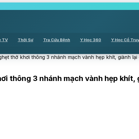
ẻ TV
Thời Sự
Tra Cứu Bệnh
Y Học 360
Y Học Cổ Tru
ẹt thở khơi thông 3 nhánh mạch vành hẹp khít, giành lại
i thông 3 nhánh mạch vành hẹp khít, g