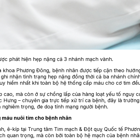
được phát hiện hẹp nặng cả 3 nhánh mạch vành.
a khoa Phương Đông, bệnh nhân được tiếp cận theo hướng 
h ghi nhận tình trạng hẹp nặng đồng thời cả ba nhánh ch
uy hiểm nhất khi toàn bộ hệ thống cấp máu cho cơ tim đều
 cao, mà còn ở sự chồng lấp của hàng loạt yếu tố nguy c
Hưng – chuyên gia trực tiếp xử trí ca bệnh, đây là trường
h nghiêm trọng, đe doạ tính mạng người bệnh.
g máu nuôi tim cho bệnh nhân
h, ê-kíp tại Trung tâm Tim mạch & Đột quỵ Quốc tế Phương
ạch quan trọng, mà còn bởi toàn bộ hệ mạch của bệnh nhân 