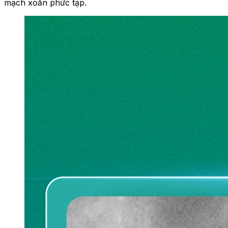
mạch xoắn phức tạp.