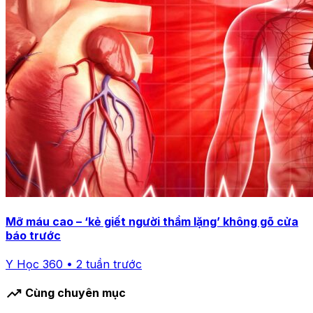
Mỡ máu cao – ‘kẻ giết người thầm lặng’ không gõ cửa
báo trước
Y Học 360 • 2 tuần trước
trending_up
Cùng chuyên mục