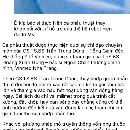
Ê-kíp bác sĩ thực hiện ca phẫu thuật thay
khớp gối với sự hỗ trợ của thế hệ robot hiện
đại từ Mỹ.
Ca phẫu thuật được
thực hiện dưới sự chỉ đạo chuyên
môn của
GS.TS.BS Trần Trung Dũng – Tổng Giám đốc
Hệ thống Y tế Vinmec
, cùng
sự tham gia của ThS.BS
Hoàng Xuân Hùng – bác sĩ Ngoại Chấn thương chỉnh
hình, Vinmec Nha Trang.
Theo
GS.TS.BS
Trần Trung Dũng, thay khớp gối là phẫu
thuật
đòi hỏi độ
chính xác
rất cao
do khớp gối chịu lực
lớn và tham gia vào hầu hết hoạt động vận động hàng
ngày. Sai lệch dù chỉ vài milimet trong quá trình cắt
xương, đặt khớp hay cân bằng dây chằng cũng có thể
ảnh hưởng đến kết quả vận động lâu dài, thậm chí làm
giảm tuổi thọ của khớp nhân tạo.
K
hác với phương pháp mổ truyền thống vốn phụ thuộc
nhiều vào kinh nghiệm và cảm nhận của phẫu thuật