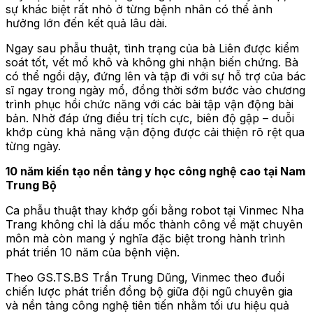
sự khác biệt
rất
nhỏ ở từng bệnh nhân có thể ảnh
hưởng lớn đến kết quả lâu dài.
Ngay sau phẫu thuật, tình trạng của bà Liên được kiểm
soát tốt, vết mổ khô và không ghi nhận biến chứng. Bà
có thể ngồi dậy, đứng lên và tập đi với sự hỗ trợ của bác
sĩ ngay trong ngày mổ, đồng thời sớm bước vào chương
trình phục hồi chức năng với các bài tập vận động bài
bản. Nhờ đáp ứng điều trị tích cực, biên độ gập – duỗi
khớp cùng khả năng vận động được cải thiện rõ rệt qua
từng ngày.
10 năm kiến tạo nền tảng y học công nghệ cao tại Nam
Trung Bộ
Ca phẫu thuật thay khớp gối bằng robot tại Vinmec Nha
Trang không chỉ là dấu mốc thành công về mặt chuyên
môn mà còn mang ý nghĩa đặc biệt trong hành trình
phát triển 10 năm của bệnh viện.
Theo GS.TS.BS Trần Trung Dũng,
V
inmec theo đuổi
chiến lược phát triển đồng bộ giữa đội ngũ chuyên gia
và nền tảng công nghệ tiên tiến nhằm tối ưu hiệu quả