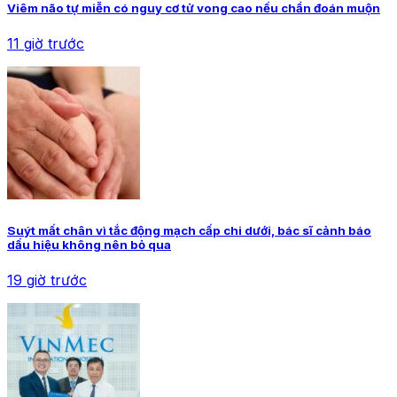
Viêm não tự miễn có nguy cơ tử vong cao nếu chẩn đoán muộn
11 giờ trước
Suýt mất chân vì tắc động mạch cấp chi dưới, bác sĩ cảnh báo
dấu hiệu không nên bỏ qua
19 giờ trước