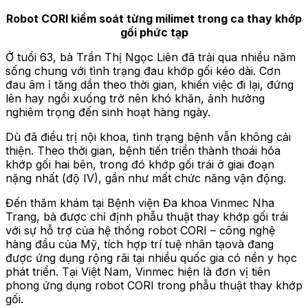
Robot CORI kiểm soát từng milimet trong ca thay khớp
gối phức tạp
Ở tuổi 63, bà Trần Thị Ngọc Liên đã trải qua nhiều năm
sống chung với tình trạng đau khớp gối kéo dài. Cơn
đau âm ỉ tăng dần theo thời gian, khiến việc đi lại, đứng
lên
hay
ngồi xuống trở nên khó khăn, ảnh hưởng
nghiêm trọng đến sinh hoạt hàng ngày.
Dù đã điều trị nội khoa, tình trạng bệnh vẫn không cải
thiện. Theo thời gian, bệnh tiến triển thành thoái hóa
khớp gối hai bên, trong đó khớp gối trái ở giai đoạn
nặng nhất (độ IV), gần như mất chức năng vận động.
Đến
thăm
khám tại
Bệnh viện Đa khoa Vinmec Nha
Trang
, bà được chỉ định phẫu thuật thay khớp gối trái
với sự hỗ trợ của
hệ thống robot CORI
– công nghệ
hàng đầu của Mỹ, tích hợp trí tuệ nhân tạo
và đang
được ứng dụng rộng rãi tại nhiều quốc gia có nền y học
phát triển.
Tại Việt Nam, Vinmec hiện là đơn vị tiên
phong ứng dụng robot CORI trong phẫu thuật thay khớp
gối.