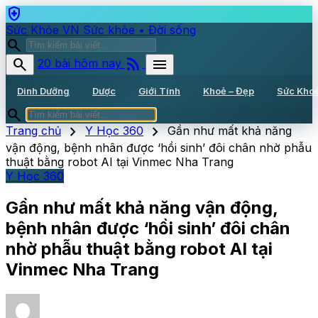
health_and_safety
Sức Khỏe VN
Sức khỏe • Đời sống
search
rss_feed
search
menu
20 bài hôm nay
Dinh Dưỡng
Dược
Giới Tính
Khoẻ – Đẹp
Sức Kho
search
chevron_right
chevron_right
Trang chủ
Y Học 360
Gần như mất khả năng
vận động, bệnh nhân được ‘hồi sinh’ đôi chân nhờ phẫu
thuật bằng robot AI tại Vinmec Nha Trang
Y Học 360
Gần như mất khả năng vận động,
bệnh nhân được ‘hồi sinh’ đôi chân
nhờ phẫu thuật bằng robot AI tại
Vinmec Nha Trang