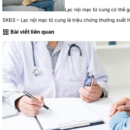
Lạc nội mạc tử cung có thể g
SKĐS – Lạc nội mạc tử cung là triệu chứng thường xuất 
grid_view
Bài viết liên quan