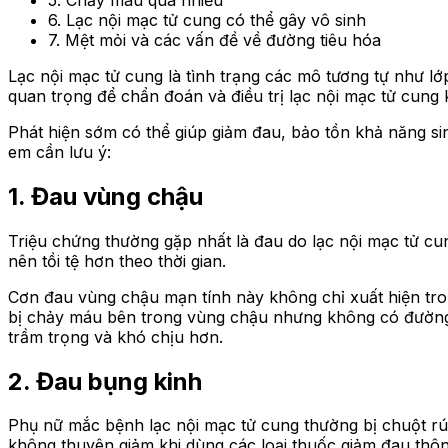
6. Lạc nội mạc tử cung có thể gây vô sinh
7. Mệt mỏi và các vấn đề về đường tiêu hóa
Lạc nội mạc tử cung là tình trạng các mô tương tự như lớp
quan trọng để chẩn đoán và điều trị lạc nội mạc tử cung k
Phát hiện sớm có thể giúp giảm đau, bảo tồn khả năng sin
em cần lưu ý:
1. Đau vùng chậu
Triệu chứng thường gặp nhất là đau do lạc nội mạc tử cu
nên tồi tệ hơn theo thời gian.
Cơn đau vùng chậu mạn tính này không chỉ xuất hiện tron
bị chảy máu bên trong vùng chậu nhưng không có đường t
trầm trọng và khó chịu hơn.
2. Đau bụng kinh
Phụ nữ mắc bệnh lạc nội mạc tử cung thường bị chuột rú
không thuyên giảm khi dùng các loại thuốc giảm đau thô