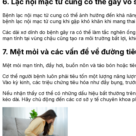
6. Lạc nội mạc tử cung có thể gây vô 
Bệnh lạc nội mạc tử cung có thể ảnh hưởng đến khả năng
bệnh lạc nội mạc tử cung khi gặp khó khăn khi mang thai 
Các dải xơ dính do bệnh gây ra có thể làm tắc nghẽn ống 
mạn tính tại vùng chậu cũng tạo ra môi trường bất lợi, khi
7. Mệt mỏi và các vấn đề về đường ti
Mệt mỏi mạn tính, đầy hơi, buồn nôn và táo bón hoặc tiêu
Cơ thể người bệnh luôn phải tiêu tốn một lượng năng lượng
Vào kỳ kinh, các triệu chứng tiêu hóa như đầy bụng, trướ
Nếu nhận thấy cơ thể có những dấu hiệu bất thường trên
kéo dài. Hãy chủ động đến các cơ sở y tế chuyên khoa p