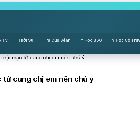
ẻ TV
Thời Sự
Tra Cứu Bệnh
Y Học 360
Y Học Cổ Tru
c nội mạc tử cung chị em nên chú ý
c tử cung chị em nên chú ý