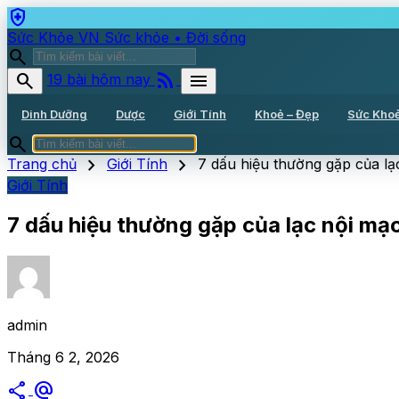
health_and_safety
Sức Khỏe VN
Sức khỏe • Đời sống
search
rss_feed
search
menu
19 bài hôm nay
Dinh Dưỡng
Dược
Giới Tính
Khoẻ – Đẹp
Sức Kho
search
chevron_right
chevron_right
Trang chủ
Giới Tính
7 dấu hiệu thường gặp của lạ
Giới Tính
7 dấu hiệu thường gặp của lạc nội mạ
admin
Tháng 6 2, 2026
share
alternate_email