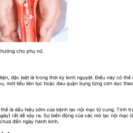
 thường cho phụ nữ.
u tiện, đặc biệt là trong thời kỳ kinh nguyệt. Điều này có 
u, mót tiểu liên tục hoặc đau quặn bụng từng cơn dọc theo k
thể là dấu hiệu sớm của bệnh lạc nội mạc tử cung. Tình t
 ngày) rất dễ xảy ra. Sự biến động của các mô lạc nội mạc l
 chưa đến ngày hành kinh.