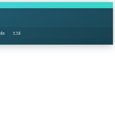
yền
Y Tế