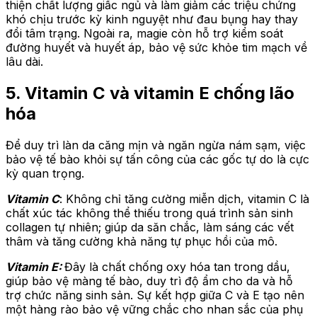
thiện chất lượng giấc ngủ và làm giảm các triệu chứng
khó chịu trước kỳ kinh nguyệt như đau bụng hay thay
đổi tâm trạng. Ngoài ra, magie còn hỗ trợ kiểm soát
đường huyết và huyết áp, bảo vệ sức khỏe tim mạch về
lâu dài.
5. Vitamin C và vitamin E chống lão
hóa
Để duy trì làn da căng mịn và ngăn ngừa nám sạm, việc
bảo vệ tế bào khỏi sự tấn công của các gốc tự do là cực
kỳ quan trọng.
Vitamin C
: Không chỉ tăng cường miễn dịch, vitamin C là
chất xúc tác không thể thiếu trong quá trình sản sinh
collagen tự nhiên; giúp da săn chắc, làm sáng các vết
thâm và tăng cường khả năng tự phục hồi của mô.
Vitamin E:
Đây là chất chống oxy hóa tan trong dầu,
giúp bảo vệ màng tế bào, duy trì độ ẩm cho da và hỗ
trợ chức năng sinh sản. Sự kết hợp giữa C và E tạo nên
một hàng rào bảo vệ vững chắc cho nhan sắc của phụ