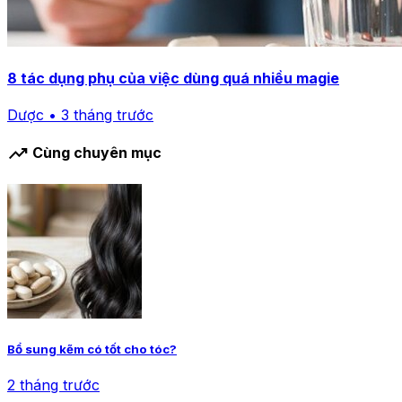
8 tác dụng phụ của việc dùng quá nhiều magie
Dược • 3 tháng trước
trending_up
Cùng chuyên mục
Bổ sung kẽm có tốt cho tóc?
2 tháng trước