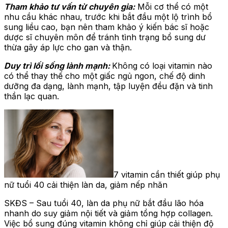
Tham khảo tư vấn từ chuyên gia:
Mỗi cơ thể có một
nhu cầu khác nhau, trước khi bắt đầu một lộ trình bổ
sung liều cao, bạn nên tham khảo ý kiến bác sĩ hoặc
dược sĩ chuyên môn để tránh tình trạng bổ sung dư
thừa gây áp lực cho gan và thận.
Duy trì lối sống lành mạnh:
Không có loại vitamin nào
có thể thay thế cho một giấc ngủ ngon, chế độ dinh
dưỡng đa dạng, lành mạnh, tập luyện đều đặn và tinh
thần lạc quan.
7 vitamin cần thiết giúp phụ
nữ tuổi 40 cải thiện làn da, giảm nếp nhăn
SKĐS – Sau tuổi 40, làn da phụ nữ bắt đầu lão hóa
nhanh do suy giảm nội tiết và giảm tổng hợp collagen.
Việc bổ sung đúng vitamin không chỉ giúp cải thiện độ