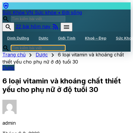
health_and_safety
Sức Khỏe VN
Sức khỏe • Đời sống
search
rss_feed
search
menu
22 bài hôm nay
Dinh Dưỡng
Dược
Giới Tính
Khoẻ – Đẹp
Sức Kho
search
chevron_right
chevron_right
Trang chủ
Dược
6 loại vitamin và khoáng chất
thiết yếu cho phụ nữ ở độ tuổi 30
Dược
6 loại vitamin và khoáng chất thiết
yếu cho phụ nữ ở độ tuổi 30
admin