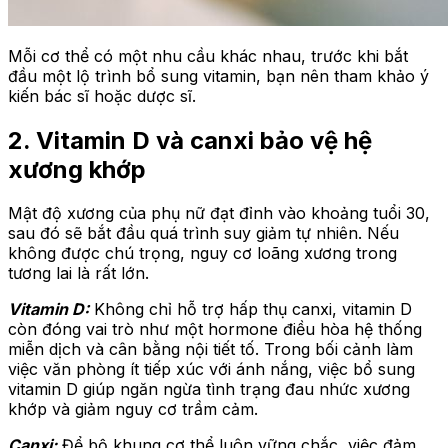
Mỗi cơ thể có một nhu cầu khác nhau, trước khi bắt
đầu một lộ trình bổ sung vitamin, bạn nên tham khảo ý
kiến bác sĩ hoặc dược sĩ.
2. Vitamin D và canxi bảo vệ hệ
xương khớp
Mật độ xương của phụ nữ đạt đỉnh vào khoảng tuổi 30,
sau đó sẽ bắt đầu quá trình suy giảm tự nhiên. Nếu
không được chú trọng, nguy cơ loãng xương trong
tương lai là rất lớn.
Vitamin D:
Không chỉ hỗ trợ hấp thụ canxi, vitamin D
còn đóng vai trò như một hormone điều hòa hệ thống
miễn dịch và cân bằng nội tiết tố. Trong bối cảnh làm
việc văn phòng ít tiếp xúc với ánh nắng, việc bổ sung
vitamin D giúp ngăn ngừa tình trạng đau nhức xương
khớp và giảm nguy cơ trầm cảm.
Canxi:
Để bộ khung cơ thể luôn vững chắc, việc đảm