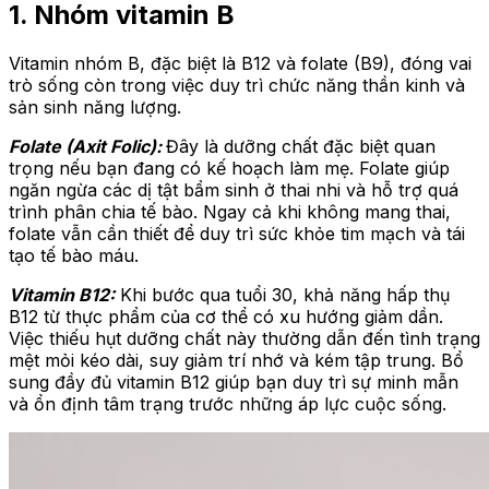
1. Nhóm vitamin B
Vitamin nhóm B, đặc biệt là B12 và folate (B9), đóng vai
trò sống còn trong việc duy trì chức năng thần kinh và
sản sinh năng lượng.
Folate (Axit Folic):
Đây là dưỡng chất đặc biệt quan
trọng nếu bạn đang có kế hoạch làm mẹ. Folate giúp
ngăn ngừa các dị tật bẩm sinh ở thai nhi và hỗ trợ quá
trình phân chia tế bào. Ngay cả khi không mang thai,
folate vẫn cần thiết để duy trì sức khỏe tim mạch và tái
tạo tế bào máu.
Vitamin B12:
Khi bước qua tuổi 30, khả năng hấp thụ
B12 từ thực phẩm của cơ thể có xu hướng giảm dần.
Việc thiếu hụt dưỡng chất này thường dẫn đến tình trạng
mệt mỏi kéo dài, suy giảm trí nhớ và kém tập trung. Bổ
sung đầy đủ vitamin B12 giúp bạn duy trì sự minh mẫn
và ổn định tâm trạng trước những áp lực cuộc sống.