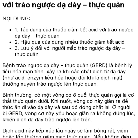
với trào ngược dạ dày – thực quản
NỘI DUNG:
1. Tác dụng của thuốc giảm tiết acid với trào ngược
dạ dày – thực quản
2. Hậu quả của dùng nhiều thuốc giảm tiết acid
3. Lưu ý đối với người mắc trào ngược dạ dày –
thực quản
Bệnh trào ngược dạ dày – thực quản (GERD) là bệnh lý
tiêu hóa mạn tính, xảy ra khi các chất dịch từ dạ dày
(như acid, enzym tiêu hóa hoặc đôi khi là dịch mật)
thường xuyên trào ngược lên thực quản.
Bình thường, có một vòng cơ ở cuối thực quản gọi là cơ
thắt thực quản dưới. Khi nuốt, vòng cơ này giãn ra để
thức ăn đi vào dạ dày và sau đó đóng chặt lại. Ở người
bị GERD, vòng cơ này yếu hoặc giãn ra không đúng lúc,
khiến dịch dạ dày trào ngược lên trên.
Dịch acid này tiếp xúc lâu ngày sẽ làm bỏng rát, viêm
hoặc tổn thương niêm mạc thực quản. Nếu không điều