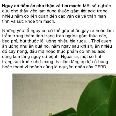
Nguy cơ tiềm ẩn cho thận và tim mạch:
Một số nghiên
cứu cho thấy việc lạm dụng thuốc giảm tiết acid trong
nhiều năm có liên quan đến các vấn đề về thận mạn
tính và sức khỏe tim mạch.
Những yếu tố nguy cơ có thể góp phần gây ra hoặc làm
trầm trọng thêm tình trạng trào ngược gồm thừa cân,
béo phì, hút thuốc lá, uống nhiều bia rượu… Thói quen
ăn uống như ăn quá no, nằm ngay sau khi ăn, ăn nhiều
đồ cay nóng, dầu mỡ hoặc thực phẩm có nhiều acid
cũng làm tăng nguy cơ bệnh. Ngoài ra, một số tình
trạng sức khỏe như mang thai làm tăng áp lực ổ bụng
hoặc thoát vị hoành cũng là nguyên nhân gây GERD.