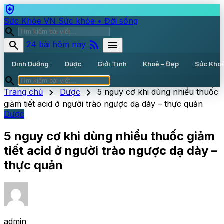
health_and_safety
Sức Khỏe VN
Sức khỏe • Đời sống
search
rss_feed
search
menu
24 bài hôm nay
Dinh Dưỡng
Dược
Giới Tính
Khoẻ – Đẹp
Sức Kho
search
chevron_right
chevron_right
Trang chủ
Dược
5 nguy cơ khi dùng nhiều thuốc
giảm tiết acid ở người trào ngược dạ dày – thực quản
Dược
5 nguy cơ khi dùng nhiều thuốc giảm
tiết acid ở người trào ngược dạ dày –
thực quản
admin