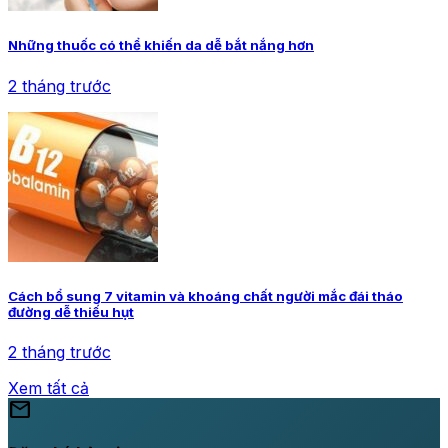
Những thuốc có thể khiến da dễ bắt nắng hơn
2 tháng trước
Cách bổ sung 7 vitamin và khoáng chất người mắc đái tháo
đường dễ thiếu hụt
2 tháng trước
Xem tất cả
mail