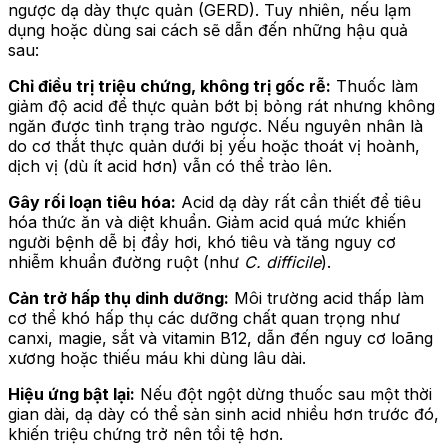
ngược dạ dày thực quản (GERD). Tuy nhiên, nếu lạm
dụng hoặc dùng sai cách sẽ dẫn đến những hậu quả
sau:
Chỉ điều trị triệu chứng, không trị gốc rễ:
Thuốc làm
giảm độ acid để thực quản bớt bị bỏng rát nhưng không
ngăn được tình trạng trào ngược. Nếu nguyên nhân là
do cơ thắt thực quản dưới bị yếu hoặc thoát vị hoành,
dịch vị (dù ít acid hơn) vẫn có thể trào lên.
Gây rối loạn tiêu hóa:
Acid dạ dày rất cần thiết để tiêu
hóa thức ăn và diệt khuẩn. Giảm acid quá mức khiến
người bệnh dễ bị đầy hơi, khó tiêu và tăng nguy cơ
nhiễm khuẩn đường ruột (như
C. difficile
).
Cản trở hấp thụ dinh dưỡng:
Môi trường acid thấp làm
cơ thể khó hấp thụ các dưỡng chất quan trọng như
canxi, magie, sắt và vitamin B12, dẫn đến nguy cơ loãng
xương hoặc thiếu máu khi dùng lâu dài.
Hiệu ứng bật lại:
Nếu đột ngột dừng thuốc sau một thời
gian dài, dạ dày có thể sản sinh acid nhiều hơn trước đó,
khiến triệu chứng trở nên tồi tệ hơn.