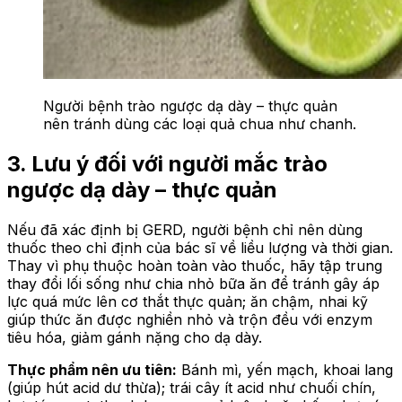
Người bệnh trào ngược dạ dày – thực quản
nên tránh dùng các loại quả chua như chanh.
3. Lưu ý đối với người mắc trào
ngược dạ dày – thực quản
Nếu đã xác định bị GERD, người bệnh chỉ nên dùng
thuốc theo chỉ định của bác sĩ về liều lượng và thời gian.
Thay vì phụ thuộc hoàn toàn vào thuốc, hãy tập trung
thay đổi lối sống như chia nhỏ bữa ăn để tránh gây áp
lực quá mức lên cơ thắt thực quản; ăn chậm, nhai kỹ
giúp thức ăn được nghiền nhỏ và trộn đều với enzym
tiêu hóa, giảm gánh nặng cho dạ dày.
Thực phẩm nên ưu tiên:
Bánh mì, yến mạch, khoai lang
(giúp hút acid dư thừa); trái cây ít acid như chuối chín,