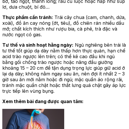
bơ, táo ngọt, thanh long; rau củ luộc hoặc hấp như súp
lơ, dưa chuột, bí đỏ…
Thực phẩm cần tránh:
Trái cây chua (cam, chanh, dứa,
xoài), đồ ăn cay nóng (ớt, tiêu), đồ chiên rán nhiều dầu
mỡ; chất kích thích như rượu bia, cà phê, trà đặc và
nước ngọt có gas.
Tư thế và sinh hoạt hằng ngày:
Ngủ nghiêng bên trái là
tư thế tốt giúp dạ dày nằm thấp hơn thực quản, hạn chế
acid trào ngược lên trên; có thể kê cao đầu khi ngủ
bằng gối chống trào ngược hoặc nâng đầu giường
khoảng 15 – 20 cm để tận dụng trọng lực giúp giữ acid ở
lại dạ dày; không nằm ngay sau ăn, nên đợi ít nhất 2 – 3
giờ sau ăn mới nằm hoặc đi ngủ; mặc quần áo rộng rãi,
tránh mặc quần chật hoặc thắt lưng quá chặt gây áp lực
trực tiếp lên vùng bụng.
Xem thêm bài đang được quan tâm: