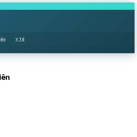
yền
Y Tế
iên