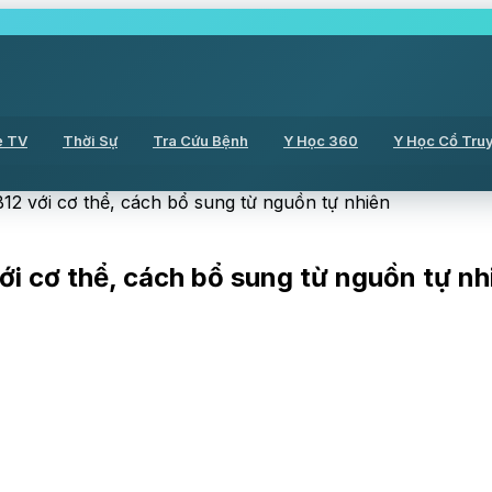
ẻ TV
Thời Sự
Tra Cứu Bệnh
Y Học 360
Y Học Cổ Tru
 B12 với cơ thể, cách bổ sung từ nguồn tự nhiên
với cơ thể, cách bổ sung từ nguồn tự nh