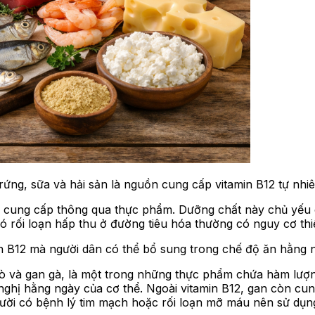
rứng, sữa và hải sản là nguồn cung cấp vitamin B12 tự nhi
c cung cấp thông qua thực phẩm. Dưỡng chất này chủ yếu 
ó rối loạn hấp thu ở đường tiêu hóa thường có nguy cơ thi
in B12 mà người dân có thể bổ sung trong chế độ ăn hằng 
 bò và gan gà, là một trong những thực phẩm chứa hàm lượ
ghị hằng ngày của cơ thể. Ngoài vitamin B12, gan còn cun
gười có bệnh lý tim mạch hoặc rối loạn mỡ máu nên sử dụng