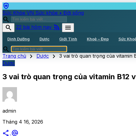
health_and_safety
Sức Khỏe VN
Sức khỏe • Đời sống
search
rss_feed
search
menu
22 bài hôm nay
Dinh Dưỡng
Dược
Giới Tính
Khoẻ – Đẹp
Sức Kho
search
chevron_right
chevron_right
Trang chủ
Dược
3 vai trò quan trọng của vitamin
Dược
3 vai trò quan trọng của vitamin B12 
admin
Tháng 4 16, 2026
share
alternate_email