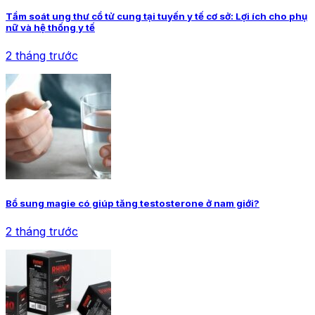
Tầm soát ung thư cổ tử cung tại tuyến y tế cơ sở: Lợi ích cho phụ
nữ và hệ thống y tế
2 tháng trước
Bổ sung magie có giúp tăng testosterone ở nam giới?
2 tháng trước