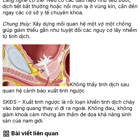
dịch tiết bất thường hoặc nổi mụn lạ ở vùng kín, cần đến
ngay các cơ sở y tế chuyên khoa.
Chung thủy:
Xây dựng mối quan hệ một vợ một chồng
giúp giảm thiểu gần như tuyệt đối các nguy cơ lây nhiễm
từ tinh dịch.
Không thấy tinh dịch sau
quan hệ cảnh báo xuất tinh ngược
SKĐS – Xuất tinh ngược là rối loạn khiến tinh dịch chảy
vào bàng quang thay vì đi ra ngoài. Không đau, không
giảm khoái cảm nhưng âm thầm đe dọa khả năng sinh
sản của nam giới.
grid_view
Bài viết liên quan