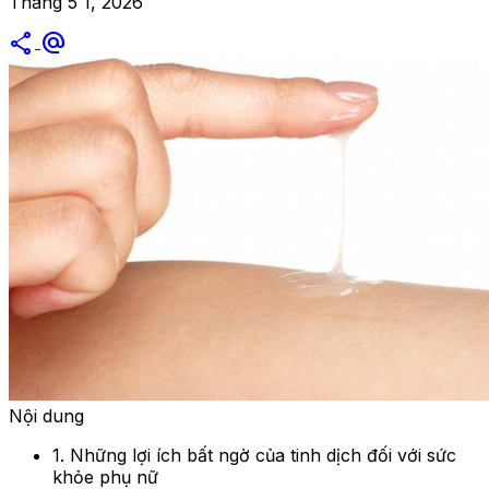
Tháng 5 1, 2026
share
alternate_email
Nội dung
1. Những lợi ích bất ngờ của tinh dịch đối với sức
khỏe phụ nữ