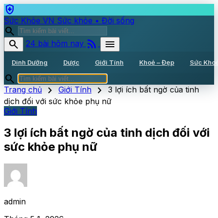
health_and_safety
Sức Khỏe VN
Sức khỏe • Đời sống
search
rss_feed
search
menu
24 bài hôm nay
Dinh Dưỡng
Dược
Giới Tính
Khoẻ – Đẹp
Sức Kho
search
chevron_right
chevron_right
Trang chủ
Giới Tính
3 lợi ích bất ngờ của tinh
dịch đối với sức khỏe phụ nữ
Giới Tính
3 lợi ích bất ngờ của tinh dịch đối với
sức khỏe phụ nữ
admin