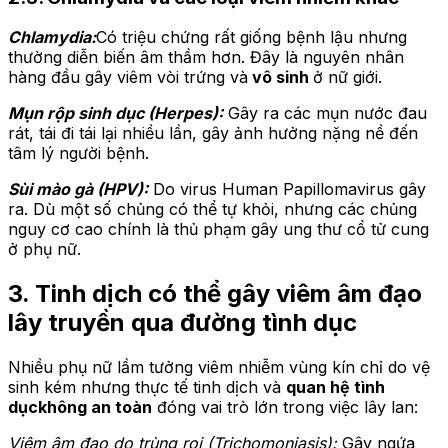
Chlamydia:
Có triệu chứng rất giống bệnh lậu nhưng
thường diễn biến âm thầm hơn. Đây là nguyên nhân
hàng đầu gây viêm vòi trứng và
vô sinh
ở nữ giới.
Mụn rộp sinh dục (Herpes):
Gây ra các mụn nước đau
rát, tái đi tái lại nhiều lần, gây ảnh hưởng nặng nề đến
tâm lý người bệnh.
Sùi mào gà (HPV):
Do virus Human Papillomavirus gây
ra. Dù một số chủng có thể tự khỏi, nhưng các chủng
nguy cơ cao chính là thủ phạm gây ung thư cổ tử cung
ở phụ nữ.
3. Tinh dịch có thể gây viêm âm đạo
lây truyền qua đường tình dục
Nhiều phụ nữ lầm tưởng viêm nhiễm vùng kín chỉ do vệ
sinh kém nhưng thực tế tinh dịch và
quan hệ tình
dục
không an toàn
đóng vai trò lớn trong việc lây lan:
Viêm âm đạo do trùng roi (Trichomoniasis):
Gây ngứa