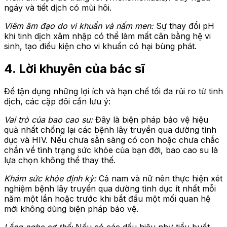
ngáy và tiết dịch có mùi hôi.
Viêm âm đạo do vi khuẩn và nấm men:
Sự thay đổi pH
khi tinh dịch xâm nhập có thể làm mất cân bằng hệ vi
sinh, tạo điều kiện cho vi khuẩn có hại bùng phát.
4. Lời khuyên của bác sĩ
Để tận dụng những lợi ích và hạn chế tối đa rủi ro từ tinh
dịch, các cặp đôi cần lưu ý:
Vai trò của bao cao su:
Đây là biện pháp bảo vệ hiệu
quả nhất chống lại các bệnh lây truyền qua dường tình
dục và HIV. Nếu chưa sẵn sàng có con hoặc chưa chắc
chắn về tình trạng sức khỏe của bạn đời, bao cao su là
lựa chọn không thể thay thế.
Khám sức khỏe định kỳ:
Cả nam và nữ nên thực hiện xét
nghiệm bệnh lây truyền qua dường tình dục ít nhất mỗi
năm một lần hoặc trước khi bắt đầu một mối quan hệ
mới không dùng biện pháp bảo vệ.
Lắng nghe cơ thể:
Nếu có các dấu hiệu như tiểu buốt,