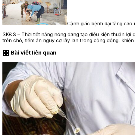
Cảnh giác bệnh dại tăng cao
SKĐS – Thời tiết nắng nóng đang tạo điều kiện thuận lợi
trên chó, tiềm ẩn nguy cơ lây lan trong cộng đồng, khiến
grid_view
Bài viết liên quan