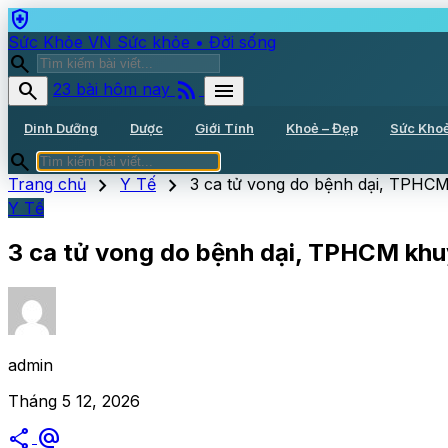
health_and_safety
Sức Khỏe VN
Sức khỏe • Đời sống
search
rss_feed
search
menu
23 bài hôm nay
Dinh Dưỡng
Dược
Giới Tính
Khoẻ – Đẹp
Sức Kho
search
chevron_right
chevron_right
Trang chủ
Y Tế
3 ca tử vong do bệnh dại, TPHC
Y Tế
3 ca tử vong do bệnh dại, TPHCM kh
admin
Tháng 5 12, 2026
share
alternate_email