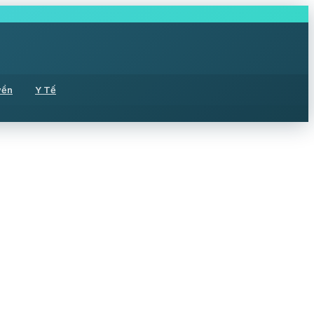
yền
Y Tế