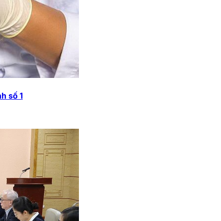
h số 1