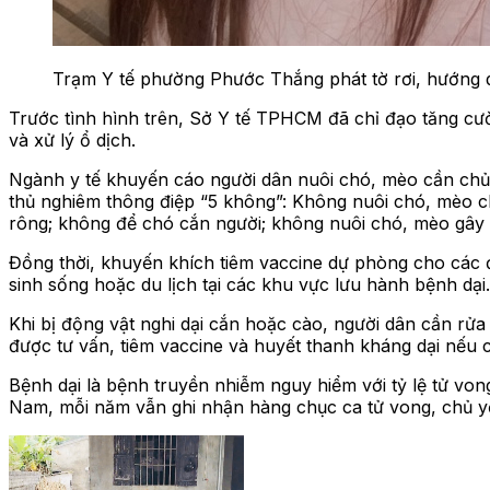
Trạm Y tế phường Phước Thắng phát tờ rơi, hướng d
Trước tình hình trên, Sở Y tế TPHCM đã chỉ đạo tăng cườ
và xử lý ổ dịch.
Ngành y tế khuyến cáo người dân nuôi chó, mèo cần chủ đ
thủ nghiêm thông điệp “5 không”: Không nuôi chó, mèo c
rông; không để chó cắn người; không nuôi chó, mèo gây 
Đồng thời, khuyến khích tiêm vaccine dự phòng cho các 
sinh sống hoặc du lịch tại các khu vực lưu hành bệnh dại.
Khi bị động vật nghi dại cắn hoặc cào, người dân cần rửa
được tư vấn, tiêm vaccine và huyết thanh kháng dại nếu 
Bệnh dại là bệnh truyền nhiễm nguy hiểm với tỷ lệ tử vo
Nam, mỗi năm vẫn ghi nhận hàng chục ca tử vong, chủ yế