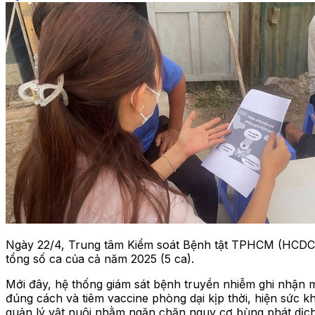
Ngày 22/4, Trung tâm Kiểm soát Bệnh tật TPHCM (HCDC) 
tổng số ca của cả năm 2025 (5 ca).
Mới đây, hệ thống giám sát bệnh truyền nhiễm ghi nhận m
đúng cách và tiêm vaccine phòng dại kịp thời, hiện sức 
quản lý vật nuôi nhằm ngăn chặn nguy cơ bùng phát dịch