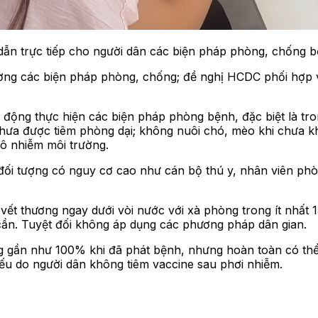
ẫn trực tiếp cho người dân các biện pháp phòng, chống b
ng các biện pháp phòng, chống; đề nghị HCDC phối hợp với
ộng thực hiện các biện pháp phòng bệnh, đặc biệt là trong
hưa được tiêm phòng dại; không nuôi chó, mèo khi chưa kh
ô nhiễm môi trường.
đối tượng có nguy cơ cao như cán bộ thú y, nhân viên phò
 vết thương ngay dưới vòi nước với xà phòng trong ít nhất
cần. Tuyệt đối không áp dụng các phương pháp dân gian.
ng gần như 100% khi đã phát bệnh, nhưng hoàn toàn có thể 
u do người dân không tiêm vaccine sau phơi nhiễm.