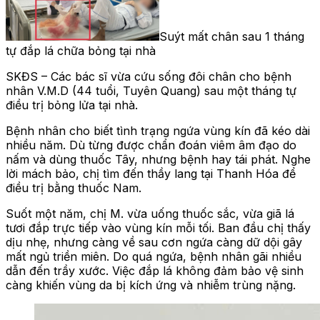
Suýt mất chân sau 1 tháng
tự đắp lá chữa bỏng tại nhà
SKĐS – Các bác sĩ vừa cứu sống đôi chân cho bệnh
nhân V.M.D (44 tuổi, Tuyên Quang) sau một tháng tự
điều trị bỏng lửa tại nhà.
Bệnh nhân cho biết tình trạng ngứa vùng kín đã kéo dài
nhiều năm. Dù từng được chẩn đoán viêm âm đạo do
nấm và dùng thuốc Tây, nhưng bệnh hay tái phát. Nghe
lời mách bảo, chị tìm đến thầy lang tại Thanh Hóa để
điều trị bằng thuốc Nam.
Suốt một năm, chị M. vừa uống thuốc sắc, vừa giã lá
tươi đắp trực tiếp vào vùng kín mỗi tối. Ban đầu chị thấy
dịu nhẹ, nhưng càng về sau cơn ngứa càng dữ dội gây
mất ngủ triền miên. Do quá ngứa, bệnh nhân gãi nhiều
dẫn đến trầy xước. Việc đắp lá không đảm bảo vệ sinh
càng khiến vùng da bị kích ứng và nhiễm trùng nặng.