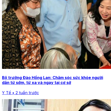
Bộ trưởng Đào Hồng Lan: Chăm sóc sức khỏe người
dân từ sớm, từ xa và ngay tại cơ sở
Y Tế • 2 tuần trước