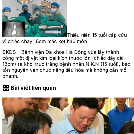
Thiếu niên 15 tuổi cấp cứu
vì chiếc chày 18cm mắc kẹt hậu môn
SKĐS – Bệnh viện Đa khoa Hà Đông vừa lấy thành
công một dị vật kim loại kích thước lớn (chiếc dày dài
18cm) ra khỏi trực tràng bệnh nhân N.K.N (15 tuổi), bảo
tồn nguyên vẹn chức năng tiêu hóa mà không cần mổ
phanh.
grid_view
Bài viết liên quan