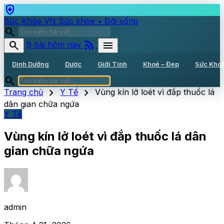
health_and_safety
Sức Khỏe VN
Sức khỏe • Đời sống
search
rss_feed
search
menu
9 bài hôm nay
Dinh Dưỡng
Dược
Giới Tính
Khoẻ – Đẹp
Sức Kho
search
chevron_right
chevron_right
Trang chủ
Y Tế
Vùng kín lở loét vì đắp thuốc lá
dân gian chữa ngứa
Y Tế
Vùng kín lở loét vì đắp thuốc lá dân
gian chữa ngứa
admin