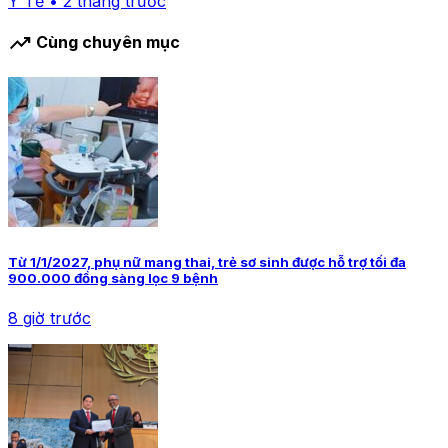
Y Tế • 2 tháng trước
trending_up
Cùng chuyên mục
Từ 1/1/2027, phụ nữ mang thai, trẻ sơ sinh được hỗ trợ tối đa
900.000 đồng sàng lọc 9 bệnh
8 giờ trước