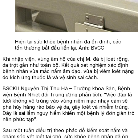
Hiện tại sức khỏe bệnh nhân đã ổn định, các
tổn thương bắt đầu liền lại. Ảnh: BVCC
Khi nhập viện, vùng âm hộ của chị M. đã bị loét rộng,
da trợt gần như toàn bộ. Kết quả xét nghiệm xác định
bệnh nhân vừa mắc nấm âm đạo, vừa bị viêm loét nặng
do kích ứng thuốc lá và vệ sinh sai cách.
BSCKII Nguyễn Thị Thu Hà – Trưởng khoa Sản, Bệnh
viện Bệnh Nhiệt đới Trung ương phân tích: “Việc đắp lá
tươi không vô trùng vào vùng niêm mạc nhạy cảm sẽ
phá hủy hàng rào bảo vệ da, gây loét và nhiễm trùng.
Đây là sai lầm nguy hiểm khiến một bệnh lý đơn giản trở
nên phức tạp”.
Sau một tuần điều trị theo phác đồ kiểm soát nấm và
chăm sóc vết loét tại chỗ, sức khỏe bệnh nhân đã ổn