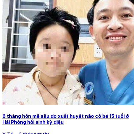
6 tháng hôn mê sâu do xuất huyết não cô bé 15 tuổi ở
Hải Phòng hồi sinh kỳ diệu