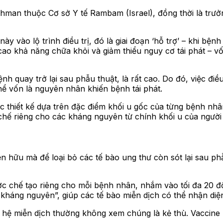
hman thuộc Cơ sở Y tế Rambam (Israel), đồng thời là trưởn
y vào lộ trình điều trị, đó là giai đoạn ‘hỗ trợ’ – khi bện
g cao khả năng chữa khỏi và giảm thiểu nguy cơ tái phát – 
ệnh quay trở lại sau phẫu thuật, là rất cao. Do đó, việc đi
thể vốn là nguyên nhân khiến bệnh tái phát.
c thiết kế dựa trên đặc điểm khối u gốc của từng bệnh nhâ
hế riêng cho các kháng nguyên từ chính khối u của người
ện hữu mà để loại bỏ các tế bào ung thư còn sót lại sau p
c chế tạo riêng cho mỗi bệnh nhân, nhắm vào tối đa 20 đột
n kháng nguyên”, giúp các tế bào miễn dịch có thể nhận di
n hệ miễn dịch thường không xem chúng là kẻ thù. Vaccine