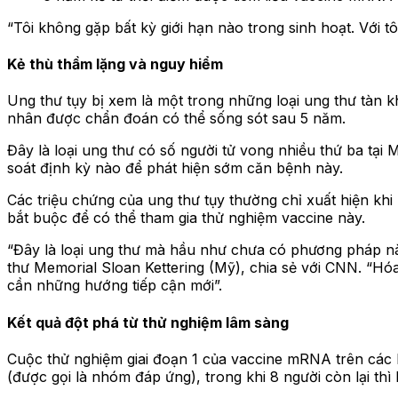
“Tôi không gặp bất kỳ giới hạn nào trong sinh hoạt. Với t
Kẻ thù thầm lặng và nguy hiểm
Ung thư tụy bị xem là một trong những loại ung thư tàn 
nhân được chẩn đoán có thể sống sót sau 5 năm.
Đây là loại ung thư có số người tử vong nhiều thứ ba tại
soát định kỳ nào để phát hiện sớm căn bệnh này.
Các triệu chứng của ung thư tụy thường chỉ xuất hiện khi
bắt buộc để có thể tham gia thử nghiệm vaccine này.
“Đây là loại ung thư mà hầu như chưa có phương pháp nà
thư Memorial Sloan Kettering (Mỹ), chia sẻ với CNN. “Hóa 
cần những hướng tiếp cận mới”.
Kết quả đột phá từ thử nghiệm lâm sàng
Cuộc thử nghiệm giai đoạn 1 của vaccine mRNA trên các 
(được gọi là nhóm đáp ứng), trong khi 8 người còn lại thì