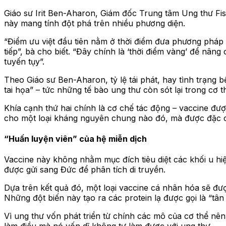
Giáo sư Irit Ben-Aharon, Giám đốc Trung tâm Ung thư Fis
này mang tính đột phá trên nhiều phương diện.
“Điểm ưu việt đầu tiên nằm ở thời điểm đưa phương pháp nà
tiếp”, bà cho biết. “Đây chính là ‘thời điểm vàng’ để nân
tuyến tụy”.
Theo Giáo sư Ben-Aharon, tỷ lệ tái phát, hay tình trạng b
tai họa” – tức những tế bào ung thư còn sót lại trong cơ 
Khía cạnh thứ hai chính là cơ chế tác động – vaccine đượ
cho một loại kháng nguyên chung nào đó, mà được đặc c
“Huấn luyện viên” của hệ miễn dịch
Vaccine này không nhằm mục đích tiêu diệt các khối u hi
được gửi sang Đức để phân tích di truyền.
Dựa trên kết quả đó, một loại vaccine cá nhân hóa sẽ đượ
Những đột biến này tạo ra các protein lạ được gọi là “tâ
Vì ung thư vốn phát triển từ chính các mô của cơ thể nê