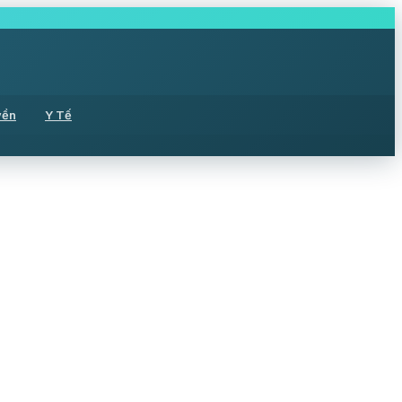
yền
Y Tế