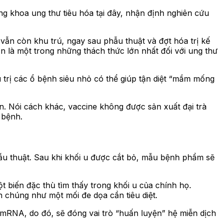
g khoa ung thư tiêu hóa tại đây, nhận định nghiên cứu
h vẫn còn khu trú, ngay sau phẫu thuật và đợt hóa trị kế
vốn là một trong những thách thức lớn nhất đối với ung thư
ều trị các ổ bệnh siêu nhỏ có thể giúp tận diệt “mầm mống
n. Nói cách khác, vaccine không được sản xuất đại trà
 bệnh.
hẫu thuật. Sau khi khối u được cắt bỏ, mẫu bệnh phẩm sẽ
 biến đặc thù tìm thấy trong khối u của chính họ.
ện chúng như một mối đe dọa cần tiêu diệt.
 mRNA, do đó, sẽ đóng vai trò “huấn luyện” hệ miễn dịch