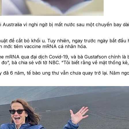
Australia vì nghi ngờ bị mất nước sau một chuyến bay dài
huật để cắt bỏ khối u. Tuy nhiên, ngay trước ngày bắt đầu 
àn mới: tiêm vaccine mRNA cá nhân hóa.
ccine mRNA qua đại dịch Covid-19, và bà Gustafson chính là
đo”, bà chia sẻ với tờ NBC. “Tôi biết rằng về mặt thống kê,
đã 6 năm, tế bào ung thư vẫn chưa quay trở lại. Năm ngoái