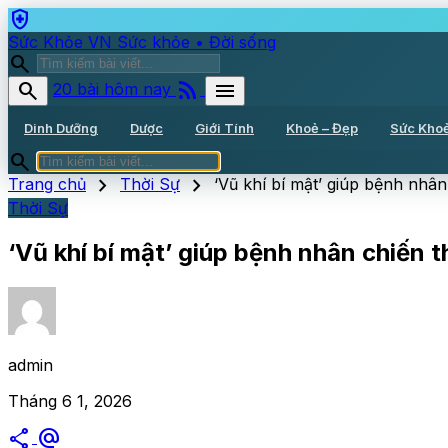
health_and_safety
Sức Khỏe VN
Sức khỏe • Đời sống
search
rss_feed
search
menu
20 bài hôm nay
Dinh Dưỡng
Dược
Giới Tính
Khoẻ – Đẹp
Sức Kho
search
chevron_right
chevron_right
Trang chủ
Thời Sự
‘Vũ khí bí mật’ giúp bệnh nhâ
Thời Sự
‘Vũ khí bí mật’ giúp bệnh nhân chiến 
admin
Tháng 6 1, 2026
share
alternate_email