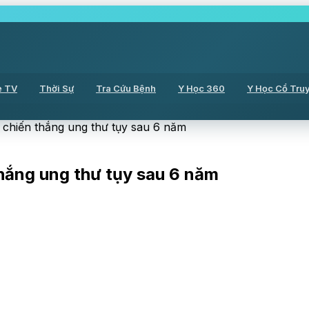
ẻ TV
Thời Sự
Tra Cứu Bệnh
Y Học 360
Y Học Cổ Tru
n chiến thắng ung thư tụy sau 6 năm
thắng ung thư tụy sau 6 năm