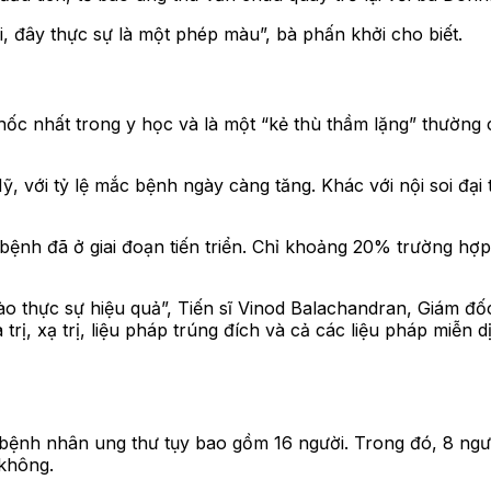
ôi, đây thực sự là một phép màu”, bà phấn khởi cho biết.
khốc nhất trong y học và là một “kẻ thù thầm lặng” thườn
 Mỹ, với tỷ lệ mắc bệnh ngày càng tăng. Khác với nội soi đ
 bệnh đã ở giai đoạn tiến triển. Chỉ khoảng 20% trường hợ
o thực sự hiệu quả”, Tiến sĩ Vinod Balachandran, Giám đ
trị, xạ trị, liệu pháp trúng đích và cả các liệu pháp miễn 
bệnh nhân ung thư tụy bao gồm 16 người. Trong đó, 8 ngư
 không.