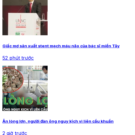
Giấc mơ sản xuất stent mạch máu não của bác sĩ miền Tây
52 phút trước
Ăn lòng lợn, người đàn ông nguy kịch vì liên cầu khuẩn
2 giờ trước