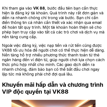
Khi tham gia vào
VK 88
, bước đầu tiên bạn cần thực
hiện là đăng ký tài khoản. Quá trình này rất đơn giản và
diễn ra nhanh chóng chỉ trong vài bước. Bạn chỉ cần
điền thông tin cá nhân cần thiết và xác nhận qua email
để hoàn tất quy trình. Một tài khoản hoàn thiện sẽ cho
phép bạn truy cập vào tất cả các trò chơi và dịch vụ mà
nền tảng cung cấp.
Ngoài việc đăng ký, việc nạp tiền và rút tiền cũng được
VK88 tối ưu hóa để người chơi có thể thực hiện dễ dàng.
Nền tảng hỗ trợ nhiều phương thức thanh toán từ thẻ
ngân hàng đến ví điện tử, giúp người chơi lựa chọn cách
thức phù hợp nhất cho mình. Các giao dịch diễn ra
nhanh chóng, đảm bảo bạn có thể bắt đầu chơi ngay
lập tức mà không phải chờ đợi quá lâu.
Khuyến mãi hấp dẫn và chương trình
VIP độc quyền tại VK88