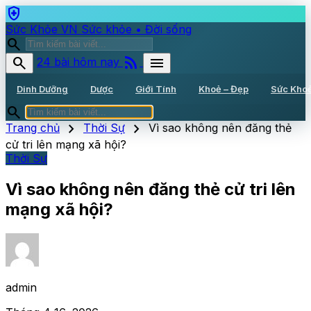
health_and_safety
Sức Khỏe VN
Sức khỏe • Đời sống
search
rss_feed
search
menu
24 bài hôm nay
Dinh Dưỡng
Dược
Giới Tính
Khoẻ – Đẹp
Sức Kho
search
chevron_right
chevron_right
Trang chủ
Thời Sự
Vì sao không nên đăng thẻ
cử tri lên mạng xã hội?
Thời Sự
Vì sao không nên đăng thẻ cử tri lên
mạng xã hội?
admin