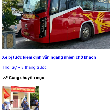
Xe bị tước kiểm định vẫn ngang nhiên chở khách
Thời Sự • 3 tháng trước
trending_up
Cùng chuyên mục