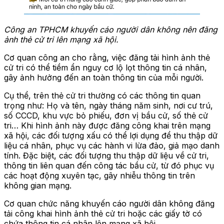
Công an TPHCM khuyến cáo người dân không nên đăng
ảnh thẻ cử tri lên mạng xã hội.
Cơ quan công an cho rằng, việc đăng tải hình ảnh thẻ
cử tri có thể tiềm ẩn nguy cơ lộ lọt thông tin cá nhân,
gây ảnh hưởng đến an toàn thông tin của mỗi người.
Cụ thể, trên thẻ cử tri thường có các thông tin quan
trọng như: Họ và tên, ngày tháng năm sinh, nơi cư trú,
số CCCD, khu vực bỏ phiếu, đơn vị bầu cử, số thẻ cử
tri… Khi hình ảnh này được đăng công khai trên mạng
xã hội, các đối tượng xấu có thể lợi dụng để thu thập dữ
liệu cá nhân, phục vụ các hành vi lừa đảo, giả mạo danh
tính. Đặc biệt, các đối tượng thu thập dữ liệu về cử tri,
thông tin liên quan đến công tác bầu cử, từ đó phục vụ
các hoạt động xuyên tạc, gây nhiễu thông tin trên
không gian mạng.
Cơ quan chức năng khuyến cáo người dân không đăng
tải công khai hình ảnh thẻ cử tri hoặc các giấy tờ có
chứa thông tin cá nhân lên mạng xã hội.