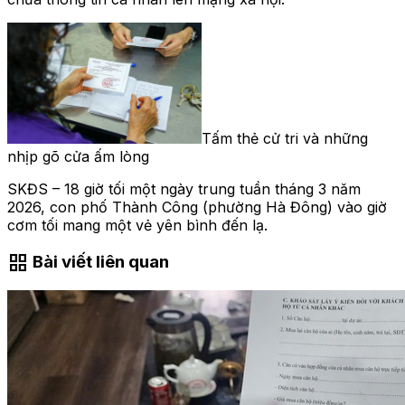
Tấm thẻ cử tri và những
nhịp gõ cửa ấm lòng
SKĐS – 18 giờ tối một ngày trung tuần tháng 3 năm
2026, con phố Thành Công (phường Hà Đông) vào giờ
cơm tối mang một vẻ yên bình đến lạ.
grid_view
Bài viết liên quan