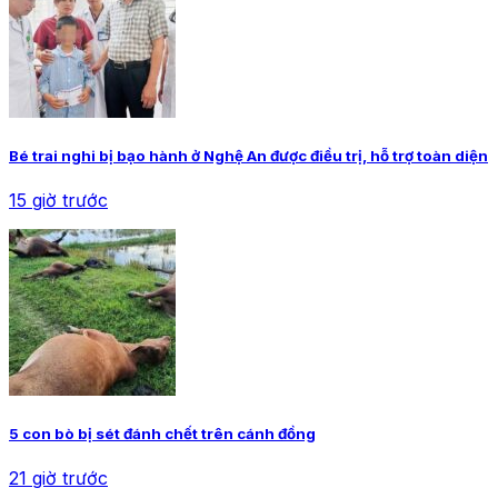
Bé trai nghi bị bạo hành ở Nghệ An được điều trị, hỗ trợ toàn diện
15 giờ trước
5 con bò bị sét đánh chết trên cánh đồng
21 giờ trước