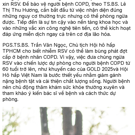
xin RSV. Để bảo vệ người bệnh COPD, theo TS.BS. Lê
Thị Thu Hương, cần bắt đầu từ việc nhận diện đúng
những nguy cơ thường trực nhưng có thể phòng ngừa
được. Tiếp đến là sự tin cậy vào nền tảng khoa học và
vào những vắc xin công nghệ tiên tiến, có thể kích hoạt
đáp ứng miễn dịch ngay cả trên cơ địa lão hóa.
PGS.TS.BS. Trần Văn Ngọc, Chủ tịch Hội hô hấp
TPHCM cho biết nhiễm RSV có thể làm bùng phát đợt
cấp ở bệnh nhân COPD. Vì vậy, việc đưa chủng ngừa
RSV vào chiến lược dự phòng cho người bệnh COPD từ
60 tuổi trở lên, như khuyến cáo của GOLD 2025và Hội
Hô hấp Việt Nam là bước thiết yếu nhằm giảm gánh
nặng bệnh tật và cải thiện chất lượng sống. Người bệnh
nên chủ động thăm khám sức khỏe thường xuyên và
tham khảo ý kiến bác sĩ về bệnh và cách thức dự
phòng.