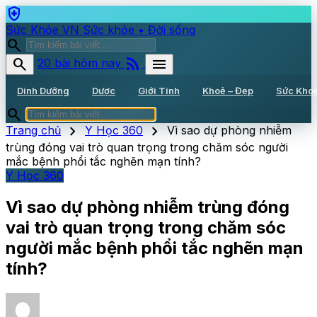
health_and_safety
Sức Khỏe VN
Sức khỏe • Đời sống
search
rss_feed
search
menu
20 bài hôm nay
Dinh Dưỡng
Dược
Giới Tính
Khoẻ – Đẹp
Sức Kho
search
chevron_right
chevron_right
Trang chủ
Y Học 360
Vì sao dự phòng nhiễm
trùng đóng vai trò quan trọng trong chăm sóc người
mắc bệnh phổi tắc nghẽn mạn tính?
Y Học 360
Vì sao dự phòng nhiễm trùng đóng
vai trò quan trọng trong chăm sóc
người mắc bệnh phổi tắc nghẽn mạn
tính?