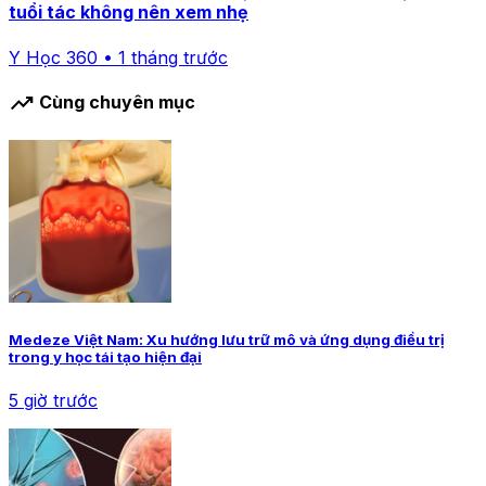
tuổi tác không nên xem nhẹ
Y Học 360 • 1 tháng trước
trending_up
Cùng chuyên mục
Medeze Việt Nam: Xu hướng lưu trữ mô và ứng dụng điều trị
trong y học tái tạo hiện đại
5 giờ trước