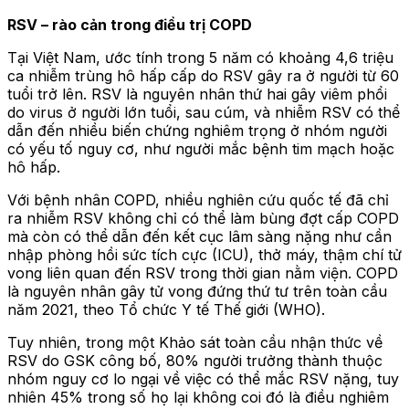
RSV – rào cản trong điều trị COPD
Tại Việt Nam, ước tính trong 5 năm có khoảng 4,6 triệu
ca nhiễm trùng hô hấp cấp do RSV gây ra ở người từ 60
tuổi trở lên. RSV là nguyên nhân thứ hai gây viêm phổi
do virus ở người lớn tuổi, sau cúm, và nhiễm RSV có thể
dẫn đến nhiều biến chứng nghiêm trọng ở nhóm người
có yếu tố nguy cơ, như người mắc bệnh tim mạch hoặc
hô hấp.
Với bệnh nhân COPD, nhiều nghiên cứu quốc tế đã chỉ
ra nhiễm RSV không chỉ có thể làm bùng đợt cấp COPD
mà còn có thể dẫn đến kết cục lâm sàng nặng như cần
nhập phòng hồi sức tích cực (ICU), thở máy, thậm chí tử
vong liên quan đến RSV trong thời gian nằm viện. COPD
là nguyên nhân gây tử vong đứng thứ tư trên toàn cầu
năm 2021, theo Tổ chức Y tế Thế giới (WHO).
Tuy nhiên, trong một Khảo sát toàn cầu nhận thức về
RSV do GSK công bố, 80% người trưởng thành thuộc
nhóm nguy cơ lo ngại về việc có thể mắc RSV nặng, tuy
nhiên 45% trong số họ lại không coi đó là điều nghiêm