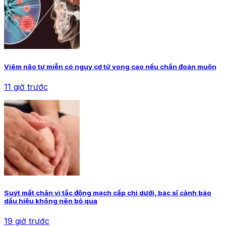
Viêm não tự miễn có nguy cơ tử vong cao nếu chẩn đoán muộn
11 giờ trước
Suýt mất chân vì tắc động mạch cấp chi dưới, bác sĩ cảnh báo
dấu hiệu không nên bỏ qua
19 giờ trước