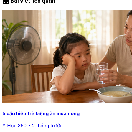
grid_view
Bài viết liên quan
5 dấu hiệu trẻ biếng ăn mùa nóng
Y Học 360 • 2 tháng trước