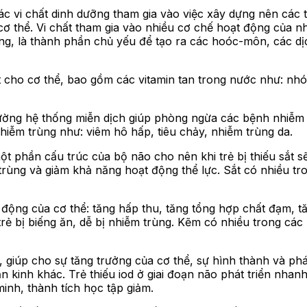
c vi chất dinh dưỡng tham gia vào việc xây dựng nên các 
 cơ thể. Vi chất tham gia vào nhiều cơ chế hoạt động của n
ng, là thành phần chủ yếu để tạo ra các hoóc-môn, các dịc
 cho cơ thể, bao gồm các vitamin tan trong nước như: nhóm
ường hệ thống miễn dịch giúp phòng ngừa các bệnh nhiễm tr
hiễm trùng như: viêm hô hấp, tiêu chảy, nhiễm trùng da.
t phần cấu trúc của bộ não cho nên khi trẻ bị thiếu sắt sẽ
m trùng và giảm khả năng hoạt động thể lực. Sắt có nhiều t
ộng của cơ thể: tăng hấp thu, tăng tổng hợp chất đạm, t
trẻ bị biếng ăn, dễ bị nhiễm trùng. Kẽm có nhiều trong các
 giúp cho sự tăng trưởng của cơ thể, sự hình thành và phát 
kinh khác. Trẻ thiếu iod ở giai đoạn não phát triển nhanh,
minh, thành tích học tập giảm.