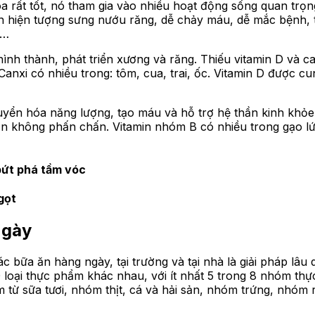
a rất tốt, nó tham gia vào nhiều hoạt động sống quan trọn
ến hiện tượng sưng nướu răng, dễ chảy máu, dễ mắc bệnh, t
a…
h hình thành, phát triển xương và răng. Thiếu vitamin D và
Canxi có nhiều trong: tôm, cua, trai, ốc. Vitamin D được c
huyển hóa năng lượng, tạo máu và hỗ trợ hệ thần kinh khỏe
ần không phấn chấn. Vitamin nhóm B có nhiều trong gạo lứt,
bứt phá tầm vóc
gọt
ngày
bữa ăn hàng ngày, tại trường và tại nhà là giải pháp lâu 
0 loại thực phẩm khác nhau, với ít nhất 5 trong 8 nhóm t
ẩm từ sữa tươi, nhóm thịt, cá và hải sản, nhóm trứng, nh