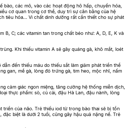
tế bào, các mô, vào các hoạt động hô hấp, chuyển hóa,
hiều cơ quan trong cơ thể, duy trì sự cân bằng của hệ
h tiêu hóa… Vi chất dinh dưỡng rất cần thiết cho sự phát
 B, C; các vitamin tan trong chất béo như: A, D, E, K và
ùng. Khi thiếu vitamin A sẽ gây quáng gà, khô mắt, loét
 dẫn đến thiếu máu do thiếu sắt làm giảm phát triển thể
rong gan, mề gà, lòng đỏ trứng gà, tim heo, mộc nhĩ, nấm
ăng cảm giác ngon miệng, tăng cường hệ thống miễn dịch,
 loại thực phẩm: sò, củ cải, đậu Hà Lan, đậu nành, lòng
triển của não. Trẻ thiếu iod từ trong bào thai sẽ bị tổn
 đặc biệt là dưới 2 tuổi, cũng gây hậu quả nặng nề. Trẻ