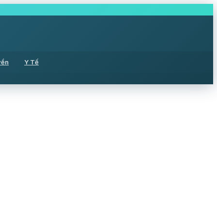
yền
Y Tế