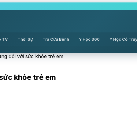
ẻ TV
Thời Sự
Tra Cứu Bệnh
Y Học 360
Y Học Cổ Tru
ưỡng đối với sức khỏe trẻ em
 sức khỏe trẻ em