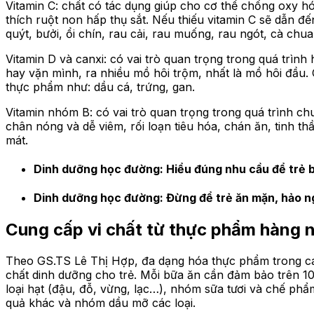
Vitamin C: chất có tác dụng giúp cho cơ thể chống oxy hó
thích ruột non hấp thụ sắt. Nếu thiếu vitamin C sẽ dẫn đ
quýt, bưởi, ổi chín, rau cải, rau muống, rau ngót, cà chu
Vitamin D và canxi: có vai trò quan trọng trong quá trìn
hay vặn mình, ra nhiều mồ hôi trộm, nhất là mồ hôi đầu. 
thực phẩm như: dầu cá, trứng, gan.
Vitamin nhóm B: có vai trò quan trọng trong quá trình c
chân nóng và dễ viêm, rối loạn tiêu hóa, chán ăn, tinh th
mát.
Dinh dưỡng học đường: Hiểu đúng nhu cầu để trẻ 
Dinh dưỡng học đường: Đừng để trẻ ăn mặn, hảo n
Cung cấp vi chất từ thực phẩm hàng 
Theo GS.TS Lê Thị Hợp, đa dạng hóa thực phẩm trong các 
chất dinh dưỡng cho trẻ. Mỗi bữa ăn cần đảm bảo trên 1
loại hạt (đậu, đỗ, vừng, lạc…), nhóm sữa tươi và chế ph
quả khác và nhóm dầu mỡ các loại.