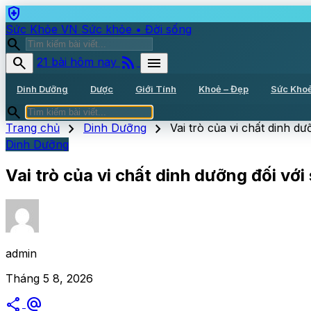
health_and_safety
Sức Khỏe VN
Sức khỏe • Đời sống
search
rss_feed
search
menu
21 bài hôm nay
Dinh Dưỡng
Dược
Giới Tính
Khoẻ – Đẹp
Sức Kho
search
chevron_right
chevron_right
Trang chủ
Dinh Dưỡng
Vai trò của vi chất dinh d
Dinh Dưỡng
Vai trò của vi chất dinh dưỡng đối với
admin
Tháng 5 8, 2026
share
alternate_email