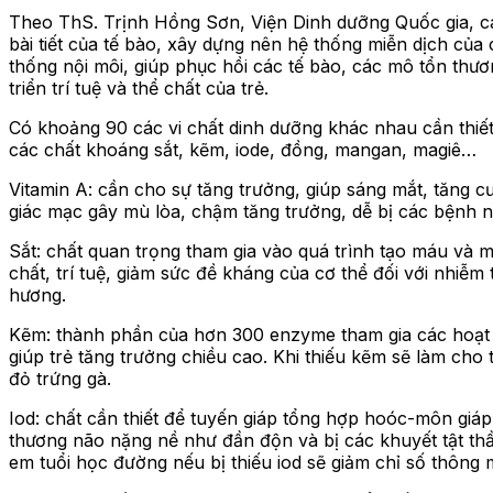
Theo ThS. Trịnh Hồng Sơn, Viện Dinh dưỡng Quốc gia, cá
bài tiết của tế bào, xây dựng nên hệ thống miễn dịch của
thống nội môi, giúp phục hồi các tế bào, các mô tổn thươ
triển trí tuệ và thể chất của trẻ.
Có khoảng 90 các vi chất dinh dưỡng khác nhau cần thiết
các chất khoáng sắt, kẽm, iode, đồng, mangan, magiê…
Vitamin A: cần cho sự tăng trưởng, giúp sáng mắt, tăng c
giác mạc gây mù lòa, chậm tăng trưởng, dễ bị các bệnh n
Sắt: chất quan trọng tham gia vào quá trình tạo máu và mộ
chất, trí tuệ, giảm sức đề kháng của cơ thể đối với nhiễ
hương.
Kẽm: thành phần của hơn 300 enzyme tham gia các hoạt đ
giúp trẻ tăng trưởng chiều cao. Khi thiếu kẽm sẽ làm cho 
đỏ trứng gà.
Iod: chất cần thiết để tuyến giáp tổng hợp hoóc-môn giáp,
thương não nặng nề như đần độn và bị các khuyết tật thần 
em tuổi học đường nếu bị thiếu iod sẽ giảm chỉ số thông 