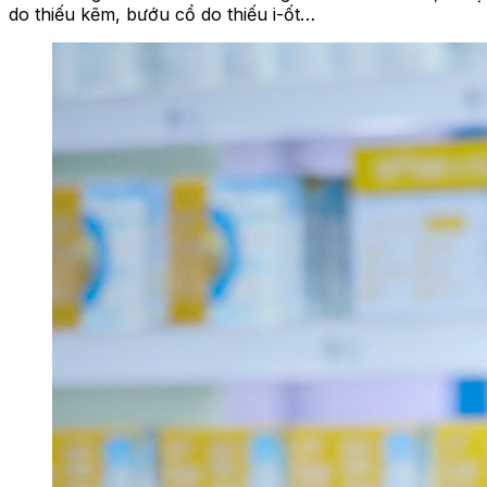
do thiếu kẽm, bướu cổ do thiếu i-ốt…