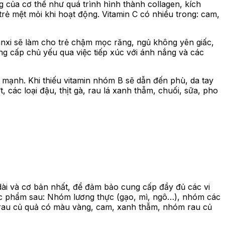
g của cơ thể như quá trình hình thành collagen, kích
rẻ mệt mỏi khi hoạt động. Vitamin C có nhiều trong: cam,
 canxi sẽ làm cho trẻ chậm mọc răng, ngủ không yên giấc,
ung cấp chủ yếu qua việc tiếp xúc với ánh nắng và các
 mạnh. Khi thiếu vitamin nhóm B sẽ dẫn đến phù, da tay
 các loại đậu, thịt gà, rau lá xanh thẫm, chuối, sữa, pho
dài và cơ bản nhất, để đảm bảo cung cấp đầy đủ các vi
hực phẩm sau: Nhóm lương thực (gạo, mì, ngô…), nhóm các
óm rau củ quả có màu vàng, cam, xanh thẫm, nhóm rau củ