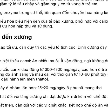
ảm tỷ lệ tiêu chảy và giảm nguy cơ tử vong ở trẻ em.
g enzyme trong cơ thể, liên quan đến chuyển hóa năng lư
điều hòa biểu hiện gen của tế bào xương, phối hợp với canx
i ưu hóa hấp thu và sử dụng.
g đến xương
 tối ưu, cần duy trì các yếu tố tích cực: Dinh dưỡng đầy đ
biệt thiếu canxi; Ăn nhiều muối; Ít vận động, ngủ không đủ;
 cầu canxi dao động từ 300–1300 mg/ngày, cao hơn ở trẻ v
 độ ánh sáng và màu da, với thời gian từ 10–90 phút tùy 
 đậu nành lên men (natto).
ngày ở nhóm lớn hơn; 15–20 mg/ngày ở phụ nữ mang thai
 đối với tăng trưởng chỉ đạt được khi đi kèm với chế độ 
t triển, cân đối với các vi chất khác, kết hợp chế độ ăn v