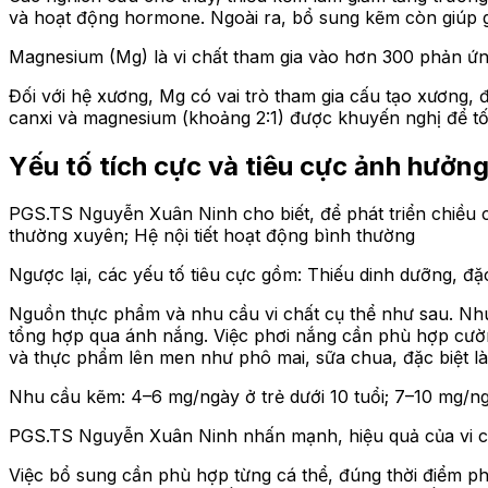
và hoạt động hormone. Ngoài ra, bổ sung kẽm còn giúp gi
Magnesium (Mg) là vi chất tham gia vào hơn 300 phản ứn
Đối với hệ xương, Mg có vai trò tham gia cấu tạo xương, 
canxi và magnesium (khoảng 2:1) được khuyến nghị để tố
Yếu tố tích cực và tiêu cực ảnh hưởn
PGS.TS Nguyễn Xuân Ninh cho biết, để phát triển chiều cao
thường xuyên; Hệ nội tiết hoạt động bình thường
Ngược lại, các yếu tố tiêu cực gồm: Thiếu dinh dưỡng, đặc 
Nguồn thực phẩm và nhu cầu vi chất cụ thể như sau. Nhu
tổng hợp qua ánh nắng. Việc phơi nắng cần phù hợp cường
và thực phẩm lên men như phô mai, sữa chua, đặc biệt là
Nhu cầu kẽm: 4–6 mg/ngày ở trẻ dưới 10 tuổi; 7–10 mg/
PGS.TS Nguyễn Xuân Ninh nhấn mạnh, hiệu quả của vi chất
Việc bổ sung cần phù hợp từng cá thể, đúng thời điểm phá