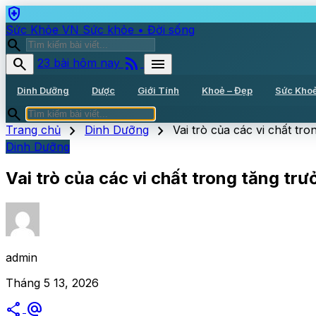
health_and_safety
Sức Khỏe VN
Sức khỏe • Đời sống
search
rss_feed
search
menu
23 bài hôm nay
Dinh Dưỡng
Dược
Giới Tính
Khoẻ – Đẹp
Sức Kho
search
chevron_right
chevron_right
Trang chủ
Dinh Dưỡng
Vai trò của các vi chất tr
Dinh Dưỡng
Vai trò của các vi chất trong tăng trư
admin
Tháng 5 13, 2026
share
alternate_email