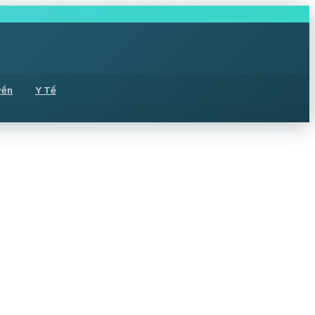
yền
Y Tế