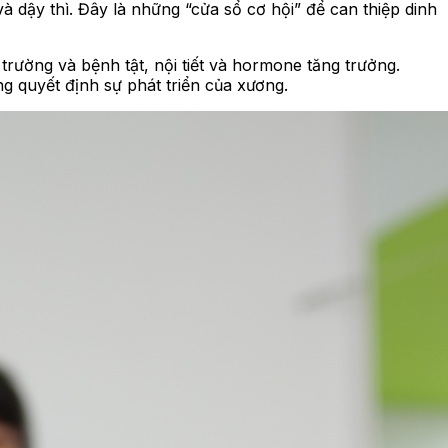
à dậy thì. Đây là những “cửa sổ cơ hội” để can thiệp dinh
 trường và bệnh tật, nội tiết và hormone tăng trưởng.
ng quyết định sự phát triển của xương.