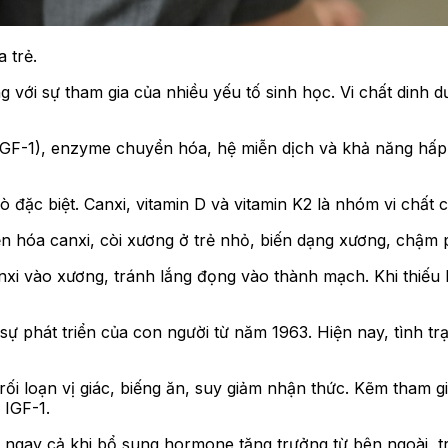
 trẻ.
ng với sự tham gia của nhiều yếu tố sinh học. Vi chất dinh 
GF-1), enzyme chuyển hóa, hệ miễn dịch và khả năng hấp t
ò đặc biệt. Canxi, vitamin D và vitamin K2 là nhóm vi chất c
n hóa canxi, còi xương ở trẻ nhỏ, biến dạng xương, chậm 
nxi vào xương, tránh lắng đọng vào thành mạch. Khi thiếu K
 sự phát triển của con người từ năm 1963. Hiện nay, tình t
rối loạn vị giác, biếng ăn, suy giảm nhận thức. Kẽm tham
 IGF-1.
ngay cả khi bổ sung hormone tăng trưởng từ bên ngoài, tro