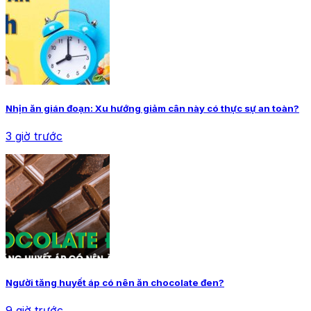
Nhịn ăn gián đoạn: Xu hướng giảm cân này có thực sự an toàn?
3 giờ trước
Người tăng huyết áp có nên ăn chocolate đen?
9 giờ trước