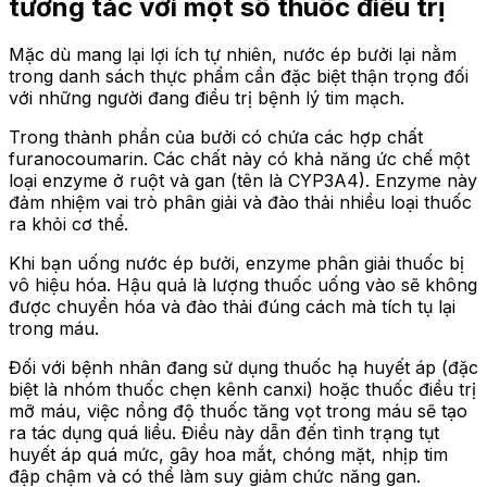
tương tác với một số thuốc điều trị
Mặc dù mang lại lợi ích tự nhiên, nước ép bưởi lại nằm
trong danh sách thực phẩm cần đặc biệt thận trọng đối
với những người đang điều trị bệnh lý tim mạch.
Trong thành phần của bưởi có chứa các hợp chất
furanocoumarin. Các chất này có khả năng ức chế một
loại enzyme ở ruột và gan (tên là CYP3A4). Enzyme này
đảm nhiệm vai trò phân giải và đào thải nhiều loại thuốc
ra khỏi cơ thể.
Khi bạn uống nước ép bưởi, enzyme phân giải thuốc bị
vô hiệu hóa. Hậu quả là lượng thuốc uống vào sẽ không
được chuyển hóa và đào thải đúng cách mà tích tụ lại
trong máu.
Đối với bệnh nhân đang sử dụng thuốc hạ huyết áp (đặc
biệt là nhóm thuốc chẹn kênh canxi) hoặc thuốc điều trị
mỡ máu, việc nồng độ thuốc tăng vọt trong máu sẽ tạo
ra tác dụng quá liều. Điều này dẫn đến tình trạng tụt
huyết áp quá mức, gây hoa mắt, chóng mặt, nhịp tim
đập chậm và có thể làm suy giảm chức năng gan.