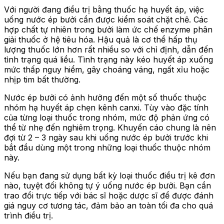
Với người đang điều trị bằng thuốc hạ huyết áp, việc
uống nước ép bưởi cần được kiểm soát chặt chẽ. Các
hợp chất tự nhiên trong bưởi làm ức chế enzyme phân
giải thuốc ở hệ tiêu hóa. Hậu quả là cơ thể hấp thụ
lượng thuốc lớn hơn rất nhiều so với chỉ định, dẫn đến
tình trạng quá liều. Tình trạng này kéo huyết áp xuống
mức thấp nguy hiểm, gây choáng váng, ngất xỉu hoặc
nhịp tim bất thường.
Nước ép bưởi có ảnh hưởng đến một số thuốc thuộc
nhóm hạ huyết áp chẹn kênh canxi. Tùy vào đặc tính
của từng loại thuốc trong nhóm, mức độ phản ứng có
thể từ nhẹ đến nghiêm trọng. Khuyến cáo chung là nên
đợi từ 2 – 3 ngày sau khi uống nước ép bưởi trước khi
bắt đầu dùng một trong những loại thuốc thuộc nhóm
này.
Nếu bạn đang sử dụng bất kỳ loại thuốc điều trị kê đơn
nào, tuyệt đối không tự ý uống nước ép bưởi. Bạn cần
trao đổi trực tiếp với bác sĩ hoặc dược sĩ để được đánh
giá nguy cơ tương tác, đảm bảo an toàn tối đa cho quá
trình điều trị.