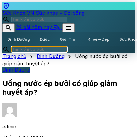
health_and_safety
Sức Khỏe VN
Sức khỏe • Đời sống
search
rss_feed
search
menu
22 bài hôm nay
Dinh Dưỡng
Dược
Giới Tính
Khoẻ – Đẹp
Sức Kho
search
chevron_right
chevron_right
Trang chủ
Dinh Dưỡng
Uống nước ép bưởi có
giúp giảm huyết áp?
Dinh Dưỡng
Uống nước ép bưởi có giúp giảm
huyết áp?
admin