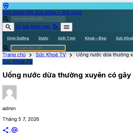
health_and_safety
Sức Khỏe VN
Sức khỏe • Đời sống
search
rss_feed
search
menu
22 bài hôm nay
Dinh Dưỡng
Dược
Giới Tính
Khoẻ – Đẹp
Sức Kho
search
chevron_right
chevron_right
Trang chủ
Sức Khoẻ TV
Uống nước dừa thường x
Sức Khoẻ TV
Uống nước dừa thường xuyên có gây 
admin
Tháng 5 7, 2026
share
alternate_email