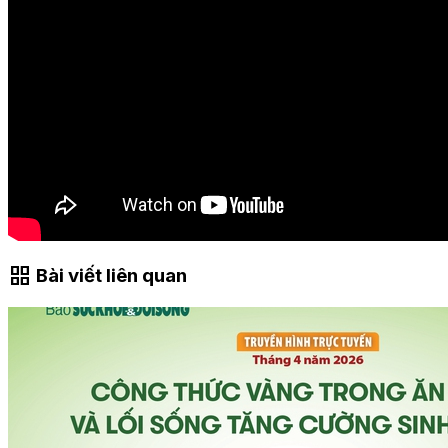
grid_view
Bài viết liên quan