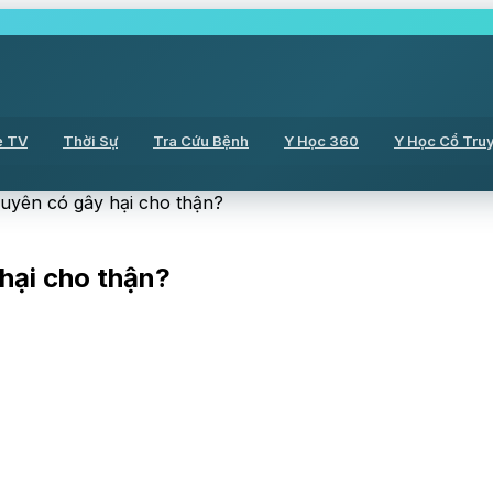
ẻ TV
Thời Sự
Tra Cứu Bệnh
Y Học 360
Y Học Cổ Tru
uyên có gây hại cho thận?
hại cho thận?