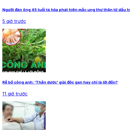
Người đàn ông 45 tuổi tá hỏa phát hiện mắc ung thư thận từ dấu h
5 giờ trước
Rễ bồ công anh: ‘Thần dược’ giải độc gan hay chỉ là lời đồn?
11 giờ trước