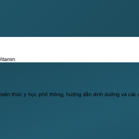
Vitamin
 kiến thức y học phổ thông, hướng dẫn dinh dưỡng và các gi