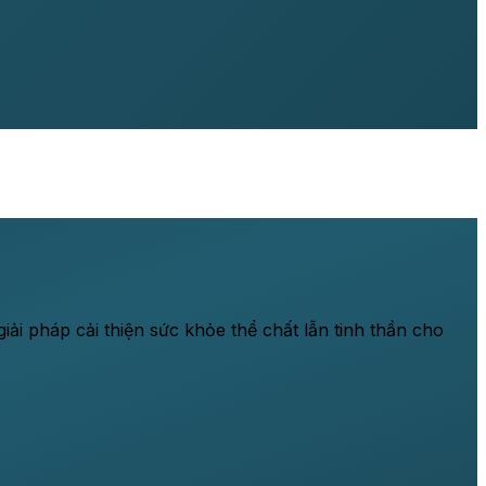
ải pháp cải thiện sức khỏe thể chất lẫn tinh thần cho