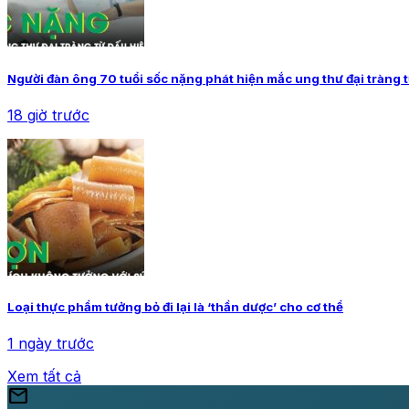
Người đàn ông 70 tuổi sốc nặng phát hiện mắc ung thư đại tràng 
18 giờ trước
Loại thực phẩm tưởng bỏ đi lại là ‘thần dược’ cho cơ thể
1 ngày trước
Xem tất cả
mail