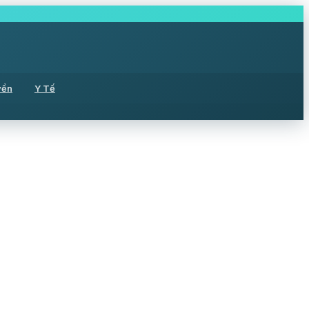
yền
Y Tế