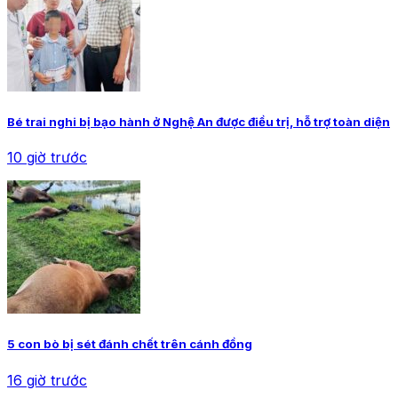
Bé trai nghi bị bạo hành ở Nghệ An được điều trị, hỗ trợ toàn diện
10 giờ trước
5 con bò bị sét đánh chết trên cánh đồng
16 giờ trước