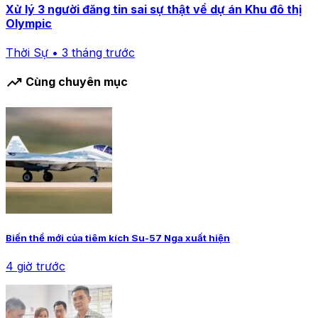
Xử lý 3 người đăng tin sai sự thật về dự án Khu đô thị
Olympic
Thời Sự • 3 tháng trước
trending_up
Cùng chuyên mục
Biến thể mới của tiêm kích Su-57 Nga xuất hiện
4 giờ trước