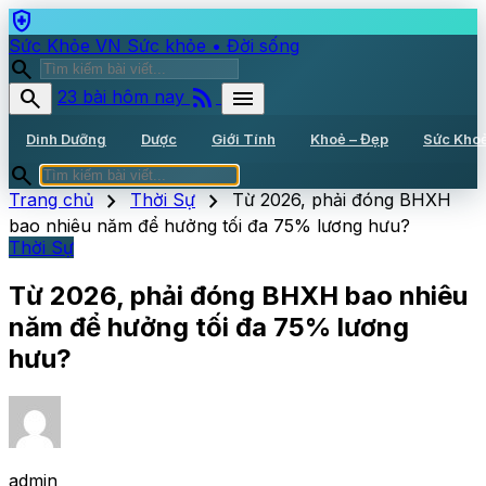
health_and_safety
Sức Khỏe VN
Sức khỏe • Đời sống
search
rss_feed
search
menu
23 bài hôm nay
Dinh Dưỡng
Dược
Giới Tính
Khoẻ – Đẹp
Sức Kho
search
chevron_right
chevron_right
Trang chủ
Thời Sự
Từ 2026, phải đóng BHXH
bao nhiêu năm để hưởng tối đa 75% lương hưu?
Thời Sự
Từ 2026, phải đóng BHXH bao nhiêu
năm để hưởng tối đa 75% lương
hưu?
admin