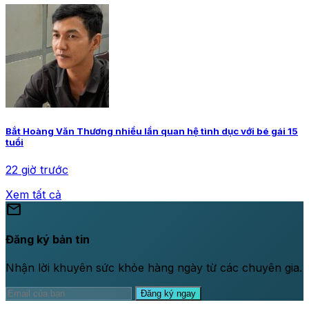
Bắt Hoàng Văn Thương nhiều lần quan hệ tình dục với bé gái 15
tuổi
22 giờ trước
Xem tất cả
mail
Đăng ký bản tin
Nhận lời khuyên sức khỏe hàng ngày từ các chuyên gia.
Đăng ký ngay