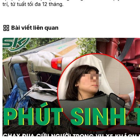
trí, tử tuất tối đa 12 tháng.
grid_view
Bài viết liên quan