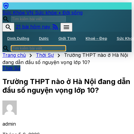
health_and_safety
Sức Khỏe VN
Sức khỏe • Đời sống
search
rss_feed
search
menu
21 bài hôm nay
Dinh Dưỡng
Dược
Giới Tính
Khoẻ – Đẹp
Sức Kho
search
chevron_right
chevron_right
Trang chủ
Thời Sự
Trường THPT nào ở Hà Nội
đang dẫn đầu số nguyện vọng lớp 10?
Thời Sự
Trường THPT nào ở Hà Nội đang dẫn
đầu số nguyện vọng lớp 10?
admin