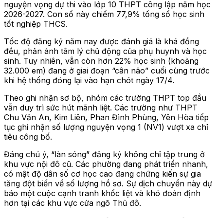
nguyện vọng dự thi vào lớp 10 THPT công lập năm học
2026-2027. Con số này chiếm 77,9% tổng số học sinh
tốt nghiệp THCS.
Tốc độ đăng ký năm nay được đánh giá là khá đồng
đều, phản ánh tâm lý chủ động của phụ huynh và học
sinh. Tuy nhiên, vẫn còn hơn 22% học sinh (khoảng
32.000 em) đang ở giai đoạn “cân não” cuối cùng trước
khi hệ thống đóng lại vào hạn chót ngày 17/4.
Theo ghi nhận sơ bộ, nhóm các trường THPT top đầu
vẫn duy trì sức hút mãnh liệt. Các trường như THPT
Chu Văn An, Kim Liên, Phan Đình Phùng, Yên Hòa tiếp
tục ghi nhận số lượng nguyện vọng 1 (NV1) vượt xa chỉ
tiêu công bố.
Đáng chú ý, “làn sóng” đăng ký không chỉ tập trung ở
khu vực nội đô cũ. Các phường đang phát triển nhanh,
có mật độ dân số cơ học cao đang chứng kiến sự gia
tăng đột biến về số lượng hồ sơ. Sự dịch chuyển này dự
báo một cuộc cạnh tranh khốc liệt và khó đoán định
hơn tại các khu vực cửa ngõ Thủ đô.