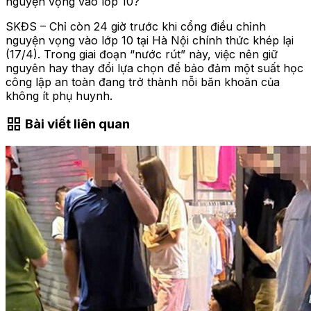
nguyện vọng vào lớp 10?
SKĐS – Chỉ còn 24 giờ trước khi cổng điều chỉnh
nguyện vọng vào lớp 10 tại Hà Nội chính thức khép lại
(17/4). Trong giai đoạn “nước rút” này, việc nên giữ
nguyên hay thay đổi lựa chọn để bảo đảm một suất học
công lập an toàn đang trở thành nỗi băn khoăn của
không ít phụ huynh.
grid_view
Bài viết liên quan