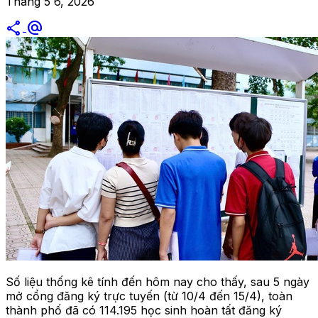
Tháng 5 6, 2026
share
alternate_email
Số liệu thống kê tính đến hôm nay cho thấy, sau 5 ngày
mở cổng đăng ký trực tuyến (từ 10/4 đến 15/4), toàn
thành phố đã có 114.195 học sinh hoàn tất đăng ký