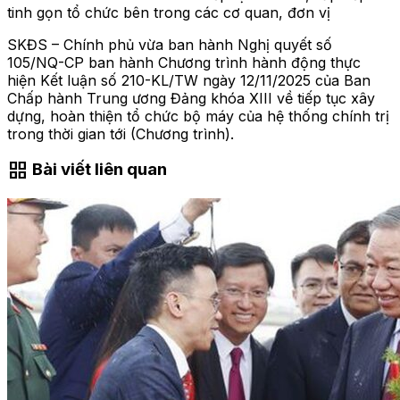
tinh gọn tổ chức bên trong các cơ quan, đơn vị
SKĐS – Chính phủ vừa ban hành Nghị quyết số
105/NQ-CP ban hành Chương trình hành động thực
hiện Kết luận số 210-KL/TW ngày 12/11/2025 của Ban
Chấp hành Trung ương Đảng khóa XIII về tiếp tục xây
dựng, hoàn thiện tổ chức bộ máy của hệ thống chính trị
trong thời gian tới (Chương trình).
grid_view
Bài viết liên quan