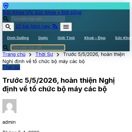
health_and_safety
Sức Khỏe VN
Sức khỏe • Đời sống
search
rss_feed
search
menu
22 bài hôm nay
Dinh Dưỡng
Dược
Giới Tính
Khoẻ – Đẹp
Sức Kho
search
chevron_right
chevron_right
Trang chủ
Thời Sự
Trước 5/5/2026, hoàn thiện
Nghị định về tổ chức bộ máy các bộ
Thời Sự
Trước 5/5/2026, hoàn thiện Nghị
định về tổ chức bộ máy các bộ
admin