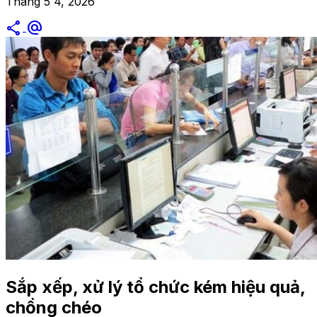
Tháng 5 4, 2026
share
alternate_email
Sắp xếp, xử lý tổ chức kém hiệu quả,
chồng chéo