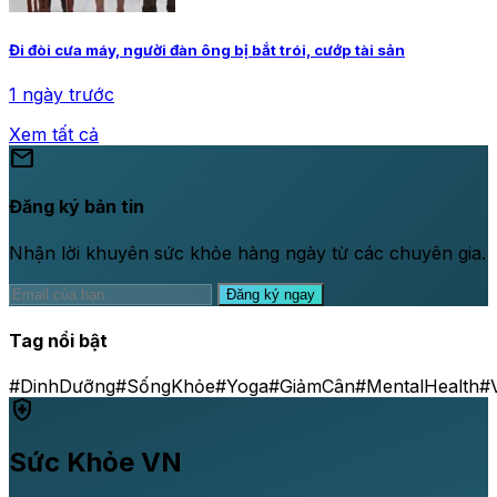
Đi đòi cưa máy, người đàn ông bị bắt trói, cướp tài sản
1 ngày trước
Xem tất cả
mail
Đăng ký bản tin
Nhận lời khuyên sức khỏe hàng ngày từ các chuyên gia.
Đăng ký ngay
Tag nổi bật
#DinhDưỡng
#SốngKhỏe
#Yoga
#GiảmCân
#MentalHealth
#
health_and_safety
Sức Khỏe VN