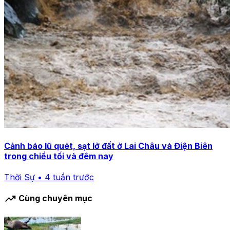
Cảnh báo lũ quét, sạt lở đất ở Lai Châu và Điện Biên
trong chiều tối và đêm nay
Thời Sự • 4 tuần trước
trending_up
Cùng chuyên mục