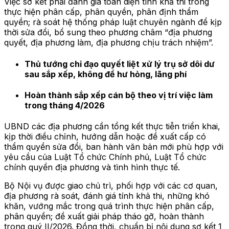
Việc sơ kết phải đánh giá toàn diện tính khả thi trong
thực hiện phân cấp, phân quyền, phân định thẩm
quyền; rà soát hệ thống pháp luật chuyên ngành để kịp
thời sửa đổi, bổ sung theo phương châm “địa phương
quyết, địa phương làm, địa phương chịu trách nhiệm”.
Thủ tướng chỉ đạo quyết liệt xử lý trụ sở dôi dư
sau sắp xếp, không để hư hỏng, lãng phí
Hoàn thành sắp xếp cán bộ theo vị trí việc làm
trong tháng 4/2026
UBND các địa phương cần tổng kết thực tiễn triển khai,
kịp thời điều chỉnh, hướng dẫn hoặc đề xuất cấp có
thẩm quyền sửa đổi, ban hành văn bản mới phù hợp với
yêu cầu của Luật Tổ chức Chính phủ, Luật Tổ chức
chính quyền địa phương và tình hình thực tế.
Bộ Nội vụ được giao chủ trì, phối hợp với các cơ quan,
địa phương rà soát, đánh giá tính khả thi, những khó
khăn, vướng mắc trong quá trình thực hiện phân cấp,
phân quyền; đề xuất giải pháp tháo gỡ, hoàn thành
trong quý II/2026. Đồng thời, chuẩn bị nội dung sơ kết 1