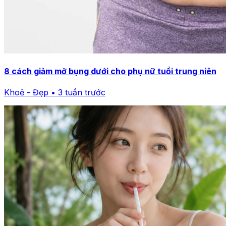
8 cách giảm mỡ bụng dưới cho phụ nữ tuổi trung niên
Khoẻ - Đẹp • 3 tuần trước