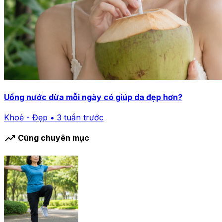
Uống nước dừa mỗi ngày có giúp da đẹp hơn?
Khoẻ - Đẹp • 3 tuần trước
trending_up
Cùng chuyên mục