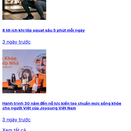
8 lợi ích khi tập squat sâu 5 phút mỗi ngày
3 ngày trước
Hành trình 30 năm đến nỗ lực kiến tạo chuẩn mực sống khỏe
cho người Việt của Joyoung Việt Nam
3 ngày trước
Xem tất cả