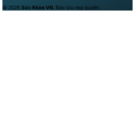
© 2026
Sức Khỏe VN
. Bảo lưu mọi quyền.