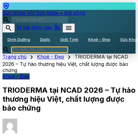
health_and_safety
Sức Khỏe VN
Sức khỏe • Đời sống
search
rss_feed
search
menu
16 bài hôm nay
Dinh Dưỡng
Dược
Giới Tính
Khoẻ – Đẹp
Sức Kho
search
chevron_right
chevron_right
Trang chủ
Khoẻ - Đẹp
TRIODERMA tại NCAD
2026 – Tự hào thương hiệu Việt, chất lượng được bảo
chứng
Khoẻ - Đẹp
TRIODERMA tại NCAD 2026 – Tự hào
thương hiệu Việt, chất lượng được
bảo chứng