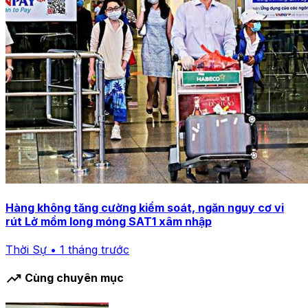
Hàng không tăng cường kiểm soát, ngăn nguy cơ vi
rút Lở mồm long móng SAT1 xâm nhập
Thời Sự • 1 tháng trước
trending_up
Cùng chuyên mục