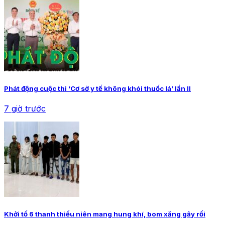
Phát động cuộc thi ‘Cơ sở y tế không khói thuốc lá’ lần II
7 giờ trước
Khởi tố 6 thanh thiếu niên mang hung khí, bom xăng gây rối