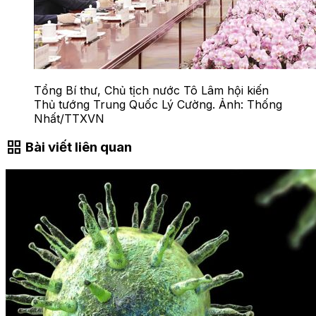
Tổng Bí thư, Chủ tịch nước Tô Lâm hội kiến
Thủ tướng Trung Quốc Lý Cường. Ảnh: Thống
Nhất/TTXVN
grid_view
Bài viết liên quan