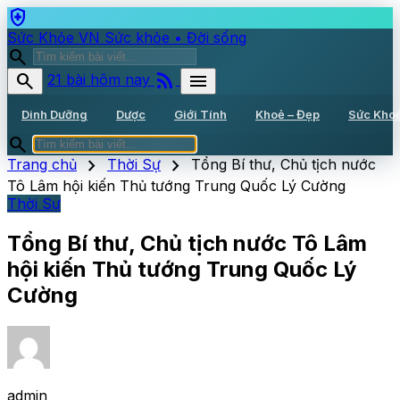
health_and_safety
Sức Khỏe VN
Sức khỏe • Đời sống
search
rss_feed
search
menu
21 bài hôm nay
Dinh Dưỡng
Dược
Giới Tính
Khoẻ – Đẹp
Sức Kho
search
chevron_right
chevron_right
Trang chủ
Thời Sự
Tổng Bí thư, Chủ tịch nước
Tô Lâm hội kiến Thủ tướng Trung Quốc Lý Cường
Thời Sự
Tổng Bí thư, Chủ tịch nước Tô Lâm
hội kiến Thủ tướng Trung Quốc Lý
Cường
admin