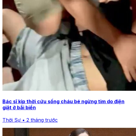
Bác sĩ kịp thời cứu sống cháu bé ngừng tim do điện
giật ở bãi biển
Thời Sự • 2 tháng trước