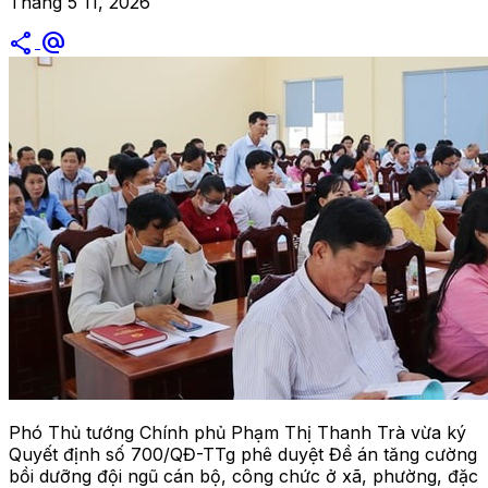
Tháng 5 11, 2026
share
alternate_email
Phó Thủ tướng Chính phủ Phạm Thị Thanh Trà vừa ký
Quyết định số 700/QĐ-TTg phê duyệt Đề án tăng cường
bồi dưỡng đội ngũ cán bộ, công chức ở xã, phường, đặc