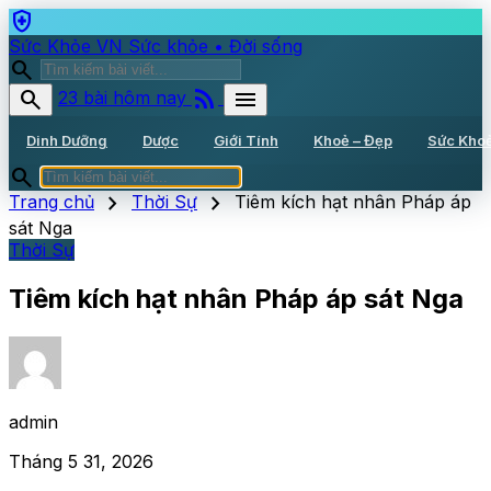
health_and_safety
Sức Khỏe VN
Sức khỏe • Đời sống
search
rss_feed
search
menu
23 bài hôm nay
Dinh Dưỡng
Dược
Giới Tính
Khoẻ – Đẹp
Sức Kho
search
chevron_right
chevron_right
Trang chủ
Thời Sự
Tiêm kích hạt nhân Pháp áp
sát Nga
Thời Sự
Tiêm kích hạt nhân Pháp áp sát Nga
admin
Tháng 5 31, 2026