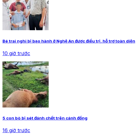
Bé trai nghi bị bạo hành ở Nghệ An được điều trị, hỗ trợ toàn diện
10 giờ trước
5 con bò bị sét đánh chết trên cánh đồng
16 giờ trước