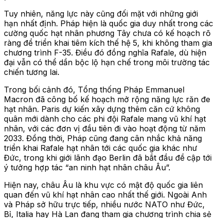
Tuy nhiên, năng lực này cũng đối mặt với những giới
hạn nhất định. Pháp hiện là quốc gia duy nhất trong các
cường quốc hạt nhân phương Tây chưa có kế hoạch rõ
ràng để triển khai tiêm kích thế hệ 5, khi không tham gia
chương trình F-35. Điều đó đồng nghĩa Rafale, dù hiện
đại vẫn có thể dần bộc lộ hạn chế trong môi trường tác
chiến tương lai.
Trong bối cảnh đó, Tổng thống Pháp Emmanuel
Macron đã công bố kế hoạch mở rộng năng lực răn đe
hạt nhân. Paris dự kiến xây dựng thêm căn cứ không
quân mới dành cho các phi đội Rafale mang vũ khí hạt
nhân, với các đơn vị đầu tiên đi vào hoạt động từ năm
2033. Đồng thời, Pháp cũng đang cân nhắc khả năng
triển khai Rafale hạt nhân tới các quốc gia khác như
Đức, trong khi giới lãnh đạo Berlin đã bắt đầu đề cập tới
ý tưởng hợp tác “an ninh hạt nhân châu Âu”.
Hiện nay, châu Âu là khu vực có mật độ quốc gia liên
quan đến vũ khí hạt nhân cao nhất thế giới. Ngoài Anh
và Pháp sở hữu trực tiếp, nhiều nước NATO như Đức,
Bỉ, Italia hay Hà Lan đang tham gia chương trình chia sẻ