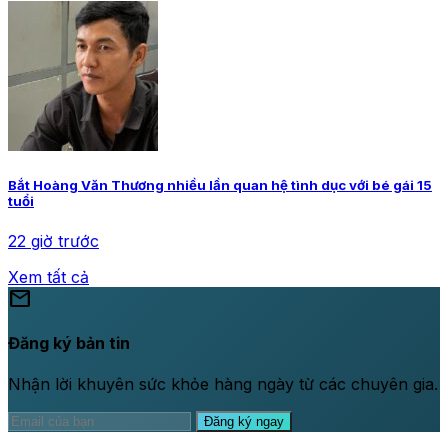
Bắt Hoàng Văn Thương nhiều lần quan hệ tình dục với bé gái 15
tuổi
22 giờ trước
Xem tất cả
mail
Đăng ký bản tin
Nhận lời khuyên sức khỏe hàng ngày từ các chuyên gia.
Đăng ký ngay