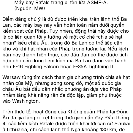
Máy bay Rafale trang bị tên lửa ASMP-A.
(Nguồn: MW)
Điểm đáng chú ý là dù được triển khai trên lãnh thổ Ba
Lan, các máy bay này vẫn hoàn toàn nằm dưới quyền
kiểm soát của Pháp. Tuy nhiên, động thái này được cho
là có liên quan tới ý tưởng về một cơ chế “chia sẻ hạt
nhân” kiểu châu Âu, trong đó Ba Lan có thể tiếp cận
kho vũ khí hạt nhân của Pháp trong tương lai. Nếu kịch
bản này thành hiện thực, các đầu đạn có thể được tích
hợp cho các dòng tiêm kích mà Ba Lan đang vận hành
như F-16 Fighting Falcon hoặc F-35A Lightning II.
Warsaw từng tìm cách tham gia chương trình chia sẻ hạt
nhân của Mỹ, nhưng song song đó, một số quốc gia
châu Âu bắt đầu cân nhắc phương án dựa vào Pháp
nhằm tăng khả năng răn đe độc lập, giảm phụ thuộc
vào Washington.
Trên thực tế, hoạt động của Không quân Pháp tại Đông
Âu đã gia tăng rõ rệt trong thời gian gần đây. Đầu tháng
4, các tiêm kích Rafale được triển khai tới căn cứ Siauliai
ở Lithuania, chỉ cách lãnh thổ Nga khoảng 130 km, để