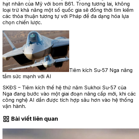
hạt nhân của Mỹ với bom B61. Trong tương lai, không
loại trừ khả năng một số quốc gia sẽ đồng thời tìm kiếm
các thỏa thuận tương tự với Pháp để đa dạng hóa lựa
chọn chiến lược.
Tiêm kích Su-57 Nga nâng
tầm sức mạnh với AI
SKĐS – Tiêm kích thế hệ thứ năm Sukhoi Su-57 của
Nga đang bước vào một giai đoạn nâng cấp mới, khi các
công nghệ AI dần được tích hợp sâu hơn vào hệ thống
vận hành.
grid_view
Bài viết liên quan