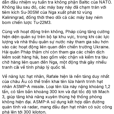
dẫn đầu nhiệm vụ tuần tra không phận Baltic của NATO.
Không lâu sau đó, các máy bay này đã chạm trán với
tiêm kích Su-30SM của Nga xuất phát từ vùng
Kaliningrad, đồng thời theo dõi cả các máy bay ném
bom chiến lược Tu-22M3.
Cùng với hoạt động trên không, Pháp cũng tăng cường
hiện diện quân sự trên bộ tại khu vực, trong khi các lực
lượng và nhà thầu quân sự nước này tham gia sâu hơn
vào các hoạt động liên quan đến chiến trường Ukraine.
Hải quân Pháp thậm chí còn tham gia các chiến dịch
kiểm soát hàng hải, bao gồm việc chặn và kiểm tra tàu
chở hàng liên quan đến Nga, một động thái gây nhiều
tranh cãi về tính pháp lý quốc tế.
Về năng lực hạt nhân, Rafale hiện là nền tảng duy nhất
của châu Âu có thể triển khai tên lửa hành trình hạt
nhân ASMP-A missile. Loại tên lửa này nặng khoảng 1,2
tấn, có tầm bắn khoảng 300 km và đạt tốc độ tới Mach
3, giúp tăng khả năng xuyên thủng hệ thống phòng
không hiện đại. ASMP-A sử dụng kết hợp dẫn đường
quán tính và radar, mang đầu đạn hạt nhân có sức công
phá lên tới 300 kiloton.