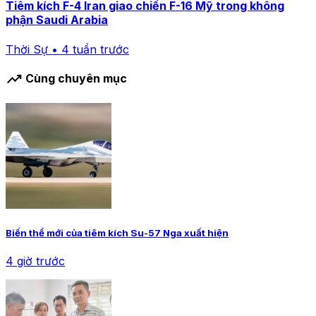
Tiêm kích F-4 Iran giao chiến F-16 Mỹ trong không
phận Saudi Arabia
Thời Sự • 4 tuần trước
trending_up
Cùng chuyên mục
Biến thể mới của tiêm kích Su-57 Nga xuất hiện
4 giờ trước