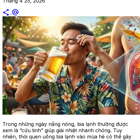
Tháng 4 25, 2026
share
alternate_email
Trong những ngày nắng nóng, bia lạnh thường được
xem là “cứu tinh” giúp giải nhiệt nhanh chóng. Tuy
nhiên, thói quen uống bia lạnh vào mùa hè có thể gây