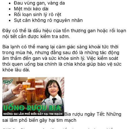
Đau vùng gan, vàng da
Mệt mỏi kéo dài
Rối loạn sinh lý rõ rệt
Sụt cân không rõ nguyên nhân
Đây có thể là dấu hiệu của tổn thương gan hoặc rối loạn
nội tiết cần được kiểm tra sớm.
Bia lạnh có thể mang lại cảm giác sảng khoái tức thời
trong mùa hè, nhưng đằng sau đó là những tác động
âm thầm đến gan và sức khỏe sinh lý. Việc kiểm soát
thói quen uống bia chính là chìa khóa giúp bảo vệ sức
khỏe lâu dài.
Bia rượu ngày Tết: Những
sai lầm phổ biến gây hại tim mạch