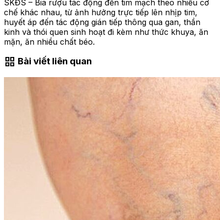
SKĐS – Bia rượu tác động đến tim mạch theo nhiều cơ
chế khác nhau, từ ảnh hưởng trực tiếp lên nhịp tim,
huyết áp đến tác động gián tiếp thông qua gan, thần
kinh và thói quen sinh hoạt đi kèm như thức khuya, ăn
mặn, ăn nhiều chất béo.
grid_view
Bài viết liên quan