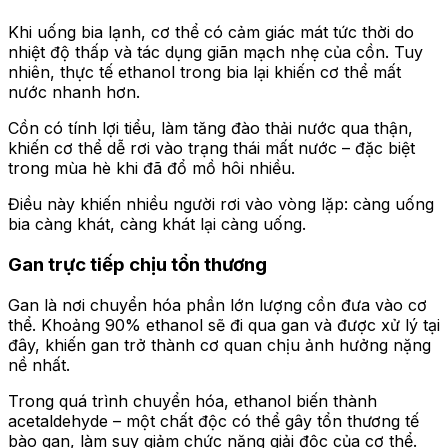
Khi uống bia lạnh, cơ thể có cảm giác mát tức thời do
nhiệt độ thấp và tác dụng giãn mạch nhẹ của cồn. Tuy
nhiên, thực tế ethanol trong bia lại khiến cơ thể mất
nước nhanh hơn.
Cồn có tính lợi tiểu, làm tăng đào thải nước qua thận,
khiến cơ thể dễ rơi vào trạng thái mất nước – đặc biệt
trong mùa hè khi đã đổ mồ hôi nhiều.
Điều này khiến nhiều người rơi vào vòng lặp: càng uống
bia càng khát, càng khát lại càng uống.
Gan trực tiếp chịu tổn thương
Gan là nơi chuyển hóa phần lớn lượng cồn đưa vào cơ
thể. Khoảng 90% ethanol sẽ đi qua gan và được xử lý tại
đây, khiến gan trở thành cơ quan chịu ảnh hưởng nặng
nề nhất.
Trong quá trình chuyển hóa, ethanol biến thành
acetaldehyde – một chất độc có thể gây tổn thương tế
bào gan, làm suy giảm chức năng giải độc của cơ thể.