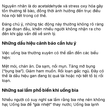
Nguyên nhân là do acetaldehyde và stress oxy hóa gây
tổn thương tế bào, đồng thời ảnh hưởng đến trục điều
hòa nội tiết trong cơ thể.
Đáng chú ý, những tác động này thường không rõ ràng
ở giai đoạn đầu, khiến nhiều người không nhận ra cho
đến khi gặp vấn đề về sinh lý.
Những dấu hiệu cảnh báo cần lưu ý
Việc uống bia thường xuyên có thể dẫn đến các biểu
hiện:
Mệt mỏi, chán ăn. Da sạm, nổi mụn. Tăng mỡ bụng
(“bụng bia”). Giảm ham muốn. Rối loạn giấc ngủ. Đây có
thể là dấu hiệu gan đang bị quá tải hoặc nội tiết tố bị rối
loạn.
Những sai lầm phổ biến khi uống bia
Nhiều người có suy nghĩ sai lầm rằng bia nhẹ nên không
hại; Uống bia để “giải nhiệt” thay nước; Uống bia lạnh