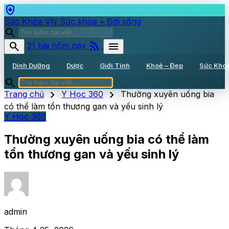
health_and_safety
Sức Khỏe VN
Sức khỏe • Đời sống
search
rss_feed
search
menu
21 bài hôm nay
Dinh Dưỡng
Dược
Giới Tính
Khoẻ – Đẹp
Sức Kho
search
chevron_right
chevron_right
Trang chủ
Y Học 360
Thường xuyên uống bia
có thể làm tổn thương gan và yếu sinh lý
Y Học 360
Thường xuyên uống bia có thể làm
tổn thương gan và yếu sinh lý
admin