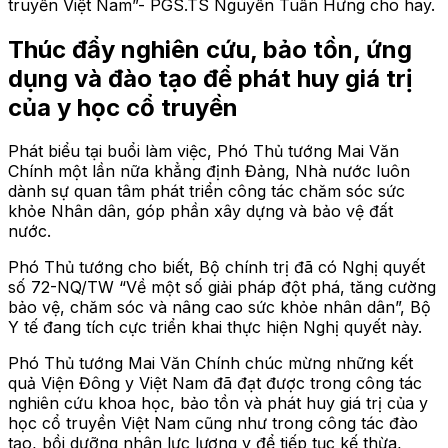
truyền Việt Nam”- PGS.TS Nguyễn Tuấn Hưng cho hay.
Thúc đẩy nghiên cứu, bảo tồn, ứng
dụng và đào tạo để phát huy giá trị
của y học cổ truyền
Phát biểu tại buổi làm việc, Phó Thủ tướng Mai Văn
Chính một lần nữa khẳng định Đảng, Nhà nước luôn
dành sự quan tâm phát triển công tác chăm sóc sức
khỏe Nhân dân, góp phần xây dựng và bảo vệ đất
nước.
Phó Thủ tướng cho biết, Bộ chính trị đã có Nghị quyết
số 72-NQ/TW “Về một số giải pháp đột phá, tăng cường
bảo vệ, chăm sóc và nâng cao sức khỏe nhân dân”, Bộ
Y tế đang tích cực triển khai thực hiện Nghị quyết này.
Phó Thủ tướng Mai Văn Chính chúc mừng những kết
quả Viện Đông y Việt Nam đã đạt được trong công tác
nghiên cứu khoa học, bảo tồn và phát huy giá trị của y
học cổ truyền Việt Nam cũng như trong công tác đào
tạo, bồi dưỡng nhân lực lương y để tiếp tục kế thừa,