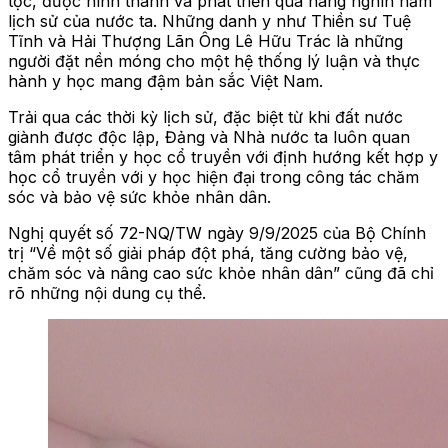
tộc, được hình thành và phát triển qua hàng nghìn năm
lịch sử của nước ta. Những danh y như Thiền sư Tuệ
Tĩnh và Hải Thượng Lãn Ông Lê Hữu Trác là những
người đặt nền móng cho một hệ thống lý luận và thực
hành y học mang đậm bản sắc Việt Nam.
Trải qua các thời kỳ lịch sử, đặc biệt từ khi đất nước
giành được độc lập, Đảng và Nhà nước ta luôn quan
tâm phát triển y học cổ truyền với định hướng kết hợp y
học cổ truyền với y học hiện đại trong công tác chăm
sóc và bảo vệ sức khỏe nhân dân.
Nghị quyết số 72-NQ/TW ngày 9/9/2025 của Bộ Chính
trị “Về một số giải pháp đột phá, tăng cường bảo vệ,
chăm sóc và nâng cao sức khỏe nhân dân” cũng đã chỉ
rõ những nội dung cụ thể.