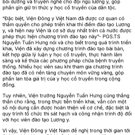
bồi dưỡng và truyền nghề cho đội ngũ lương y, góp
phần gìn giữ tri thức y học cổ truyền của dân tộc.
“Đặc biệt, Viện Đông y Việt Nam đã được cơ quan có
thẩm quyền cho phép triển khai thí điểm đào tạo Lương
y, và hiện nay Viện là cơ sở duy nhất trên cả nước được
phép thực hiện chương trình đào tạo này”- PGS.TS
Nguyễn Tuấn Hưng nói và cho biết trong quá trình triển
khai, Viện đã xây dựng chương trình đào tạo bài bản,
kết hợp giữa lý luận y học cổ truyền, thực hành lâm
sàng và kế thừa các phương pháp chữa bệnh truyền
thống. Nhiều học viên sau khi tham gia chương trình
đào tạo đã có nền tảng chuyên môn vững vàng, góp
phần lan tỏa giá trị của y học cổ truyền trong cộng
đồng.
Tuy nhiên, Viện trưởng Nguyễn Tuấn Hưng cũng thẳng
thắn cho rằng, trong thực tiễn triển khai, vẫn còn một
số nội dung cần được hoàn thiện về cơ chế, đặc biệt là
quy trình tổ chức thi sát hạch và công nhận trình độ đối
với học viên đào tạo Lương y.
Vì vậy, Viện Đông y Việt Nam đề nghị trong thời gian tới