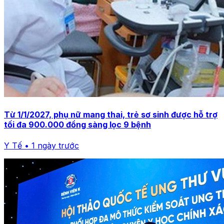
Từ 1/1/2027, phụ nữ mang thai, trẻ sơ sinh được hỗ trợ
tối đa 900.000 đồng sàng lọc 9 bệnh
Y Tế • 1 ngày trước