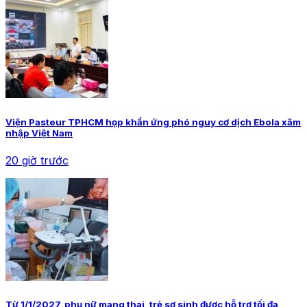
Viện Pasteur TPHCM họp khẩn ứng phó nguy cơ dịch Ebola xâm
nhập Việt Nam
20 giờ trước
Từ 1/1/2027, phụ nữ mang thai, trẻ sơ sinh được hỗ trợ tối đa