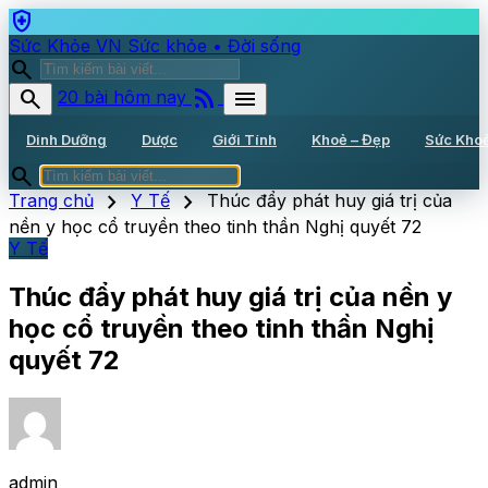
health_and_safety
Sức Khỏe VN
Sức khỏe • Đời sống
search
rss_feed
search
menu
20 bài hôm nay
Dinh Dưỡng
Dược
Giới Tính
Khoẻ – Đẹp
Sức Kho
search
chevron_right
chevron_right
Trang chủ
Y Tế
Thúc đẩy phát huy giá trị của
nền y học cổ truyền theo tinh thần Nghị quyết 72
Y Tế
Thúc đẩy phát huy giá trị của nền y
học cổ truyền theo tinh thần Nghị
quyết 72
admin