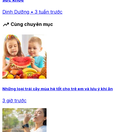
Dinh Dưỡng • 3 tuần trước
trending_up
Cùng chuyên mục
Những loại trái cây mùa hè tốt cho trẻ em và lưu ý khi ăn
3 giờ trước