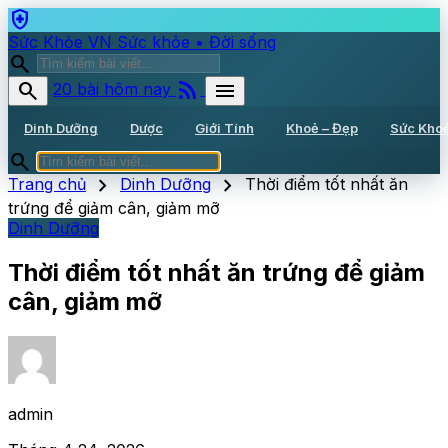
health_and_safety
Sức Khỏe VN
Sức khỏe • Đời sống
search
rss_feed
search
menu
20 bài hôm nay
Dinh Dưỡng
Dược
Giới Tính
Khoẻ – Đẹp
Sức Kho
search
chevron_right
chevron_right
Trang chủ
Dinh Dưỡng
Thời điểm tốt nhất ăn
trứng để giảm cân, giảm mỡ
Dinh Dưỡng
Thời điểm tốt nhất ăn trứng để giảm
cân, giảm mỡ
admin