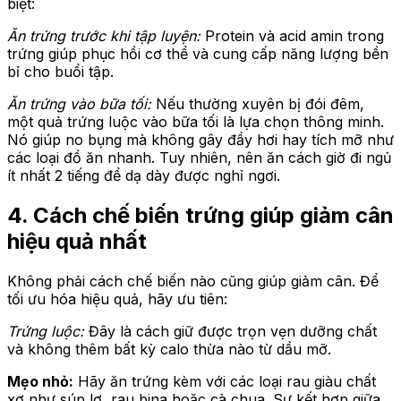
biệt:
Ăn trứng trước khi tập luyện:
Protein và acid amin trong
trứng giúp phục hồi cơ thể và cung cấp năng lượng bền
bỉ cho buổi tập.
Ăn trứng vào bữa tối:
Nếu thường xuyên bị đói đêm,
một quả trứng luộc vào bữa tối là lựa chọn thông minh.
Nó giúp no bụng mà không gây đầy hơi hay tích mỡ như
các loại đồ ăn nhanh. Tuy nhiên, nên ăn cách giờ đi ngủ
ít nhất 2 tiếng để dạ dày được nghỉ ngơi.
4. Cách chế biến trứng giúp giảm cân
hiệu quả nhất
Không phải cách chế biến nào cũng giúp giảm cân. Để
tối ưu hóa hiệu quả, hãy ưu tiên:
Trứng luộc:
Đây là cách giữ được trọn vẹn dưỡng chất
và không thêm bất kỳ calo thừa nào từ dầu mỡ.
Mẹo nhỏ:
Hãy ăn trứng kèm với các loại rau giàu chất
xơ như súp lơ, rau bina hoặc cà chua. Sự kết hợp giữa