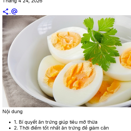
Tháng 4 24, 2026
share
alternate_email
Nội dung
1. Bí quyết ăn trứng giúp tiêu mỡ thừa
2. Thời điểm tốt nhất ăn trứng để giảm cân