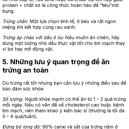
protein + chất xơ là công thức hoàn hảo để “tiêu”mỡ
bụng.
Trứng chần:
Một lựa chọn tinh tế, ít béo và rất ngon
miệng khi kết hợp cùng rau xanh.
Trứng áp chảo với dầu ô liu:
Nếu muốn ăn chiên, hãy
dùng một lượng nhỏ dầu thực vật tốt cho tim mạch thay
vì bơ hay mỡ động vật.
5. Những lưu ý quan trọng để ăn
trứng an toàn
Dù trứng rất tốt nhưng bạn cần lưu ý những điều sau để
bảo đảm sức khỏe:
Số lượng:
Người khỏe mạnh có thể ăn từ 1 – 2 quả trứng
mỗi ngày. Nếu có vấn đề về cholesterol cao hoặc bệnh
tim mạch, nên tham khảo ý kiến bác sĩ (thường là tối đa
3 – 4 quả/tuần).
Đừng bỏ lòng đỏ:
90% canxi và sắt của trứng nằm ở