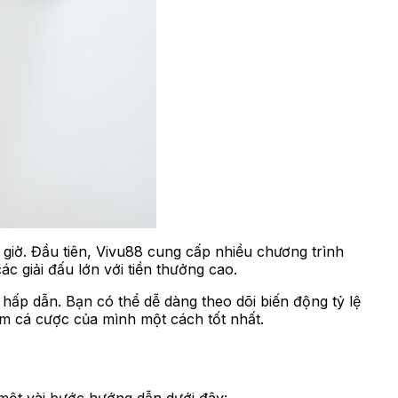
y giờ. Đầu tiên, Vivu88 cung cấp nhiều chương trình
 giải đấu lớn với tiền thưởng cao.
hấp dẫn. Bạn có thể dễ dàng theo dõi biến động tỷ lệ
ệm cá cược của mình một cách tốt nhất.