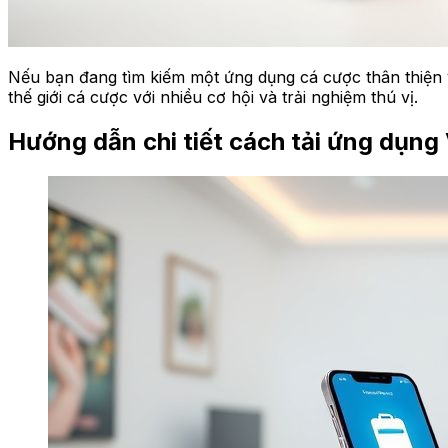
Nếu bạn đang tìm kiếm một ứng dụng cá cược thân thiện v
thế giới cá cược với nhiều cơ hội và trải nghiệm thú vị.
Hướng dẫn chi tiết cách tải ứng dụng