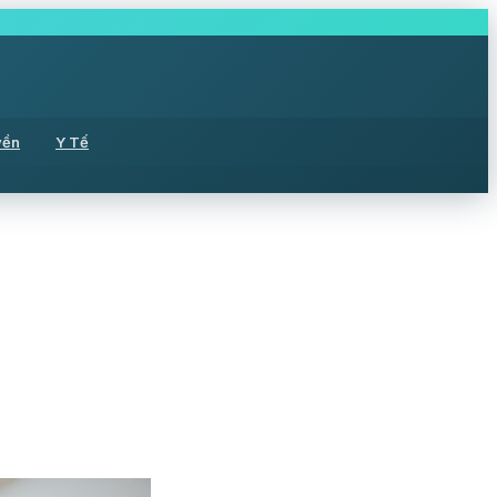
yền
Y Tế