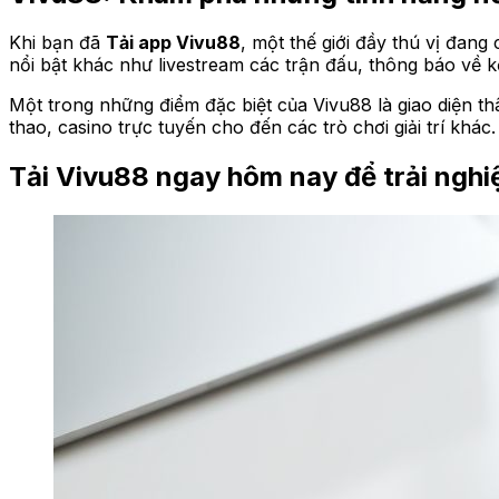
Khi bạn đã
Tải app Vivu88
, một thế giới đầy thú vị đan
nổi bật khác như livestream các trận đấu, thông báo về k
Một trong những điểm đặc biệt của Vivu88 là giao diện th
thao, casino trực tuyến cho đến các trò chơi giải trí khác
Tải Vivu88 ngay hôm nay để trải nghi