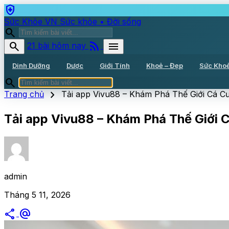
health_and_safety
Sức Khỏe VN
Sức khỏe • Đời sống
search
rss_feed
search
menu
21 bài hôm nay
Dinh Dưỡng
Dược
Giới Tính
Khoẻ – Đẹp
Sức Kho
search
chevron_right
Trang chủ
Tải app Vivu88 – Khám Phá Thế Giới Cá 
Tải app Vivu88 – Khám Phá Thế Giới
admin
Tháng 5 11, 2026
share
alternate_email