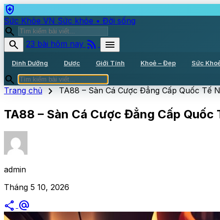
health_and_safety
Sức Khỏe VN
Sức khỏe • Đời sống
search
rss_feed
search
menu
23 bài hôm nay
Dinh Dưỡng
Dược
Giới Tính
Khoẻ – Đẹp
Sức Kho
search
chevron_right
Trang chủ
TA88 – Sàn Cá Cược Đẳng Cấp Quốc Tế 
TA88 – Sàn Cá Cược Đẳng Cấp Quốc
admin
Tháng 5 10, 2026
share
alternate_email