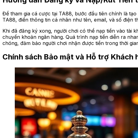
Để tham gia cá cược tại TA88, bước đầu tiên chính là tạo
TA88, điền thông tin cá nhân như tên, email, và số điện t
Khi đã đăng ký xong, người chơi có thể nạp tiền vào tài
chuyển khoản ngân hàng. Quá trình nạp tiền diễn ra nhanh
chóng, đảm bảo người chơi nhận được tiền trong thời gia
Chính sách Bảo mật và Hỗ trợ Khách