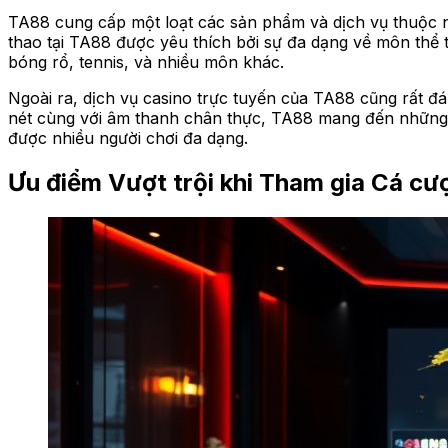
TA88 cung cấp một loạt các sản phẩm và dịch vụ thuộc nhi
thao tại TA88 được yêu thích bởi sự đa dạng về môn thể 
bóng rổ, tennis, và nhiều môn khác.
Ngoài ra, dịch vụ casino trực tuyến của TA88 cũng rất đá
nét cùng với âm thanh chân thực, TA88 mang đến những tr
được nhiều người chơi đa dạng.
Ưu điểm Vượt trội khi Tham gia Cá cư