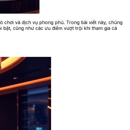
rò chơi và dịch vụ phong phú. Trong bài viết này, chúng
 bật, cũng như các ưu điểm vượt trội khi tham gia cá