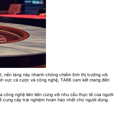
, nền tảng này nhanh chóng chiếm lĩnh thị trường với
lĩnh vực cá cược và công nghệ, TA88 cam kết mang đến
a công nghệ tiên tiến cùng với nhu cầu thực tế của người
để cung cấp trải nghiệm hoàn hảo nhất cho người dùng.