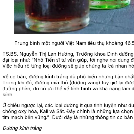
Trung bình một người Việt Nam tiêu thụ khoảng 46,5
TS.BS. Nguyễn Thị Lan Hương, Trưởng khoa Dinh dưỡng tiế
đại loại như: “Nhờ Tiến sĩ tư vấn giúp, tôi nghe nói dù
Việc hiểu rõ từng loại đường sẽ giúp chúng ta ‘cá nhân 
Về cơ bản, đường kính trắng dù phổ biến nhưng bản chất 
Trong khi đó, đường mía thô (đường vàng) tuy giữ lại đư
đường phèn, dù có ưu thế về tính bình và khả năng làm
kính.
Ở chiều ngược lại, các loại đường ít qua tinh luyện như 
chống oxy hóa, Kali và Sắt. Đây chính là những lựa chọ
tim mạch bền vững.” Dưới đây là những thông tin cơ bản 
Đường kính trắng