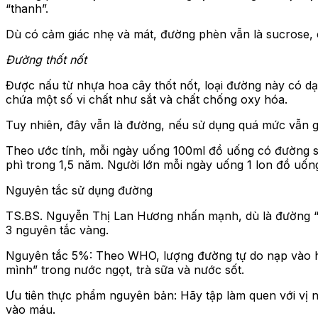
“thanh”.
Dù có cảm giác nhẹ và mát, đường phèn vẫn là sucrose, c
Đường thốt nốt
Được nấu từ nhựa hoa cây thốt nốt, loại đường này có d
chứa một số vi chất như sắt và chất chống oxy hóa.
Tuy nhiên, đây vẫn là đường, nếu sử dụng quá mức vẫn g
Theo ước tính, mỗi ngày uống 100ml đồ uống có đường sẽ 
phì trong 1,5 năm. Người lớn mỗi ngày uống 1 lon đồ uốn
Nguyên tắc sử dụng đường
TS.BS. Nguyễn Thị Lan Hương nhấn mạnh, dù là đường “tự
3 nguyên tắc vàng.
Nguyên tắc 5%: Theo WHO, lượng đường tự do nạp vào h
mình” trong nước ngọt, trà sữa và nước sốt.
Ưu tiên thực phẩm nguyên bản: Hãy tập làm quen với vị ng
vào máu.