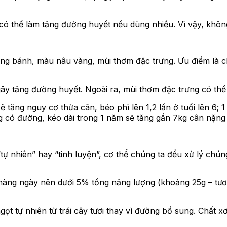
ó thể làm tăng đường huyết nếu dùng nhiều. Vì vậy, không 
ạng bánh, màu nâu vàng, mùi thơm đặc trưng. Ưu điểm là c
ây tăng đường huyết. Ngoài ra, mùi thơm đặc trưng có th
tăng nguy cơ thừa cân, béo phì lên 1,2 lần ở tuổi lên 6;
g có đường, kéo dài trong 1 năm sẽ tăng gần 7kg cân nặng
 nhiên” hay “tinh luyện”, cơ thể chúng ta đều xử lý chún
àng ngày nên dưới 5% tổng năng lượng (khoảng 25g – tươ
ọt tự nhiên từ trái cây tươi thay vì đường bổ sung. Chất x