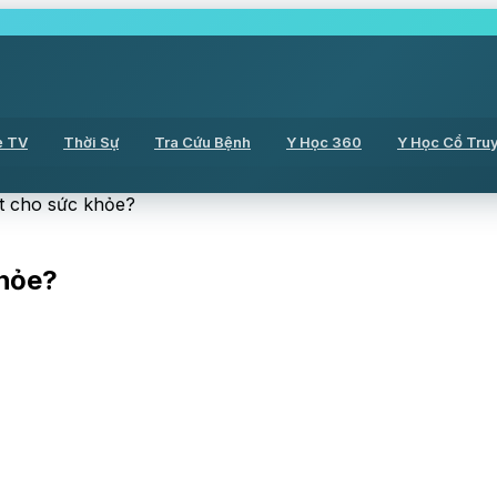
ẻ TV
Thời Sự
Tra Cứu Bệnh
Y Học 360
Y Học Cổ Tru
ốt cho sức khỏe?
khỏe?