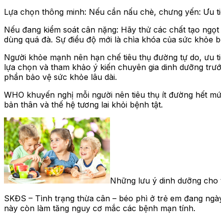
Lựa chọn thông minh: Nếu cần nấu chè, chưng yến: Ưu tiê
Nếu đang kiểm soát cân nặng: Hãy thử các chất tạo ngọt
dùng quá đà. Sự điều độ mới là chìa khóa của sức khỏe 
Người khỏe mạnh nên hạn chế tiêu thụ đường tự do, ưu ti
lựa chọn và tham khảo ý kiến chuyên gia dinh dưỡng trướ
phần bảo vệ sức khỏe lâu dài.
WHO khuyến nghị mỗi người nên tiêu thụ ít đường hết mức
bản thân và thế hệ tương lai khỏi bệnh tật.
Những lưu ý dinh dưỡng cho 
SKĐS – Tình trạng thừa cân – béo phì ở trẻ em đang ngày
này còn làm tăng nguy cơ mắc các bệnh mạn tính.