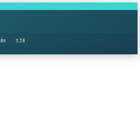
yền
Y Tế