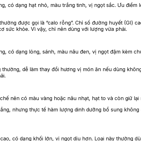
, có dạng hạt nhỏ, màu trắng tinh, vị ngọt sắc. Ưu điểm lớn
thường được gọi là “calo rỗng”. Chỉ số đường huyết (GI) c
ơ sức khỏe. Vì vậy, chỉ nên dùng với lượng vừa phải.
ng, có dạng lỏng, sánh, màu nâu đen, vị ngọt đậm kèm ch
g thường, dễ làm thay đổi hương vị món ăn nếu dùng khôn
ải.
h chế nên có màu vàng hoặc nâu nhạt, hạt to và còn giữ lạ
rắng, nhưng thực tế hàm lượng dinh dưỡng bổ sung không 
cao, có dạng khối lớn, vị ngọt dịu hơn. Loại này thường d