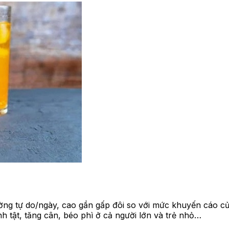
ờng tự do/ngày, cao gần gấp đôi so với mức khuyến cáo củ
h tật, tăng cân, béo phì ở cả người lớn và trẻ nhỏ…