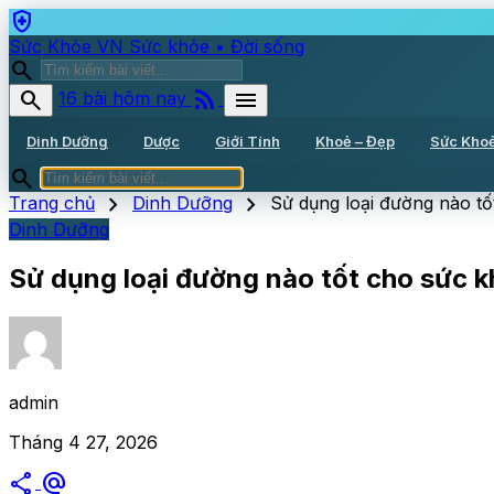
health_and_safety
Sức Khỏe VN
Sức khỏe • Đời sống
search
rss_feed
search
menu
16 bài hôm nay
Dinh Dưỡng
Dược
Giới Tính
Khoẻ – Đẹp
Sức Kho
search
chevron_right
chevron_right
Trang chủ
Dinh Dưỡng
Sử dụng loại đường nào t
Dinh Dưỡng
Sử dụng loại đường nào tốt cho sức 
admin
Tháng 4 27, 2026
share
alternate_email