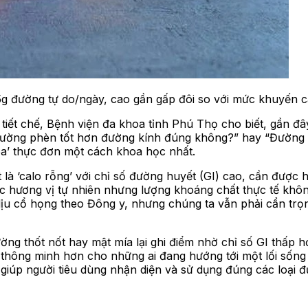
g đường tự do/ngày, cao gần gấp đôi so với mức khuyến cá
t chế, Bệnh viện đa khoa tỉnh Phú Thọ cho biết, gần đây,
ng đường phèn tốt hơn đường kính đúng không?” hay “Đường 
hóa’ thực đơn một cách khoa học nhất.
là ‘calo rỗng’ với chỉ số đường huyết (GI) cao, cần được
ợc hương vị tự nhiên nhưng lượng khoáng chất thực tế khô
 dịu cổ họng theo Đông y, nhưng chúng ta vẫn phải cẩn t
đường thốt nốt hay mật mía lại ghi điểm nhờ chỉ số GI thấp
n thông minh hơn cho những ai đang hướng tới một lối sốn
giúp người tiêu dùng nhận diện và sử dụng đúng các loại 