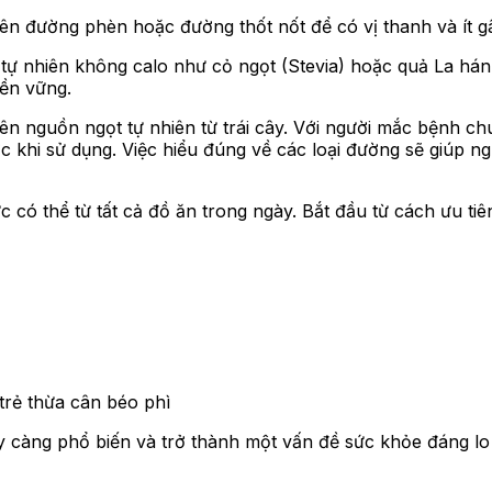
n đường phèn hoặc đường thốt nốt để có vị thanh và ít gâ
 tự nhiên không calo như cỏ ngọt (Stevia) hoặc quả La há
bền vững.
ên nguồn ngọt tự nhiên từ trái cây. Với người mắc bệnh ch
c khi sử dụng. Việc hiểu đúng về các loại đường sẽ giúp n
 có thể từ tất cả đồ ăn trong ngày. Bắt đầu từ cách ưu ti
trẻ thừa cân béo phì
 càng phổ biến và trở thành một vấn đề sức khỏe đáng lo 