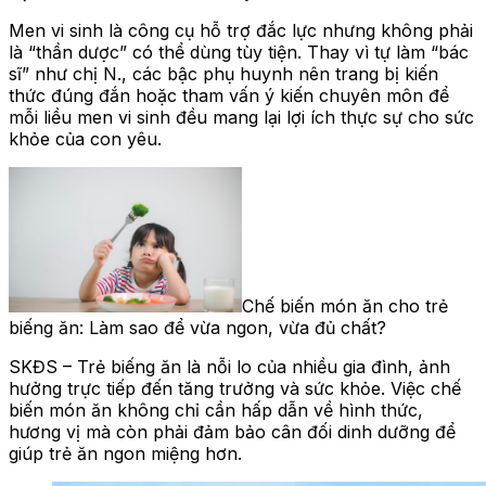
Men vi sinh là công cụ hỗ trợ đắc lực nhưng không phải
là “thần dược” có thể dùng tùy tiện. Thay vì tự làm “bác
sĩ” như chị N., các bậc phụ huynh nên trang bị kiến
thức đúng đắn hoặc tham vấn ý kiến chuyên môn để
mỗi liều men vi sinh đều mang lại lợi ích thực sự cho sức
khỏe của con yêu.
Chế biến món ăn cho trẻ
biếng ăn: Làm sao để vừa ngon, vừa đủ chất?
SKĐS – Trẻ biếng ăn là nỗi lo của nhiều gia đình, ảnh
hưởng trực tiếp đến tăng trưởng và sức khỏe. Việc chế
biến món ăn không chỉ cần hấp dẫn về hình thức,
hương vị mà còn phải đảm bảo cân đối dinh dưỡng để
giúp trẻ ăn ngon miệng hơn.