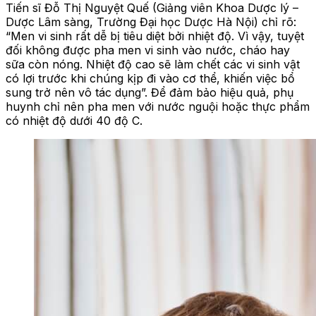
Tiến sĩ Đỗ Thị Nguyệt Quế (Giảng viên Khoa Dược lý –
Dược Lâm sàng, Trường Đại học Dược Hà Nội) chỉ rõ:
“Men vi sinh rất dễ bị tiêu diệt bởi nhiệt độ. Vì vậy, tuyệt
đối không được pha men vi sinh vào nước, cháo hay
sữa còn nóng. Nhiệt độ cao sẽ làm chết các vi sinh vật
có lợi trước khi chúng kịp đi vào cơ thể, khiến việc bổ
sung trở nên vô tác dụng”. Để đảm bảo hiệu quả, phụ
huynh chỉ nên pha men với nước nguội hoặc thực phẩm
có nhiệt độ dưới 40 độ C.