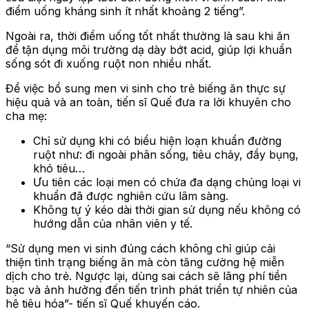
điểm uống kháng sinh ít nhất khoảng 2 tiếng”.
Ngoài ra, thời điểm uống tốt nhất thường là sau khi ăn
để tận dụng môi trường dạ dày bớt acid, giúp lợi khuẩn
sống sót đi xuống ruột non nhiều nhất.
Để việc bổ sung men vi sinh cho trẻ biếng ăn thực sự
hiệu quả và an toàn, tiến sĩ Quế đưa ra lời khuyên cho
cha mẹ:
Chỉ sử dụng khi có biểu hiện loạn khuẩn đường
ruột như: đi ngoài phân sống, tiêu chảy, đầy bụng,
khó tiêu…
Ưu tiên các loại men có chứa đa dạng chủng loại vi
khuẩn đã được nghiên cứu lâm sàng.
Không tự ý kéo dài thời gian sử dụng nếu không có
hướng dẫn của nhân viên y tế.
“Sử dụng men vi sinh đúng cách không chỉ giúp cải
thiện tình trạng biếng ăn mà còn tăng cường hệ miễn
dịch cho trẻ. Ngược lại, dùng sai cách sẽ lãng phí tiền
bạc và ảnh hưởng đến tiến trình phát triển tự nhiên của
hệ tiêu hóa”- tiến sĩ Quế khuyến cáo.