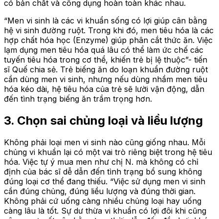
có bản chất và công dụng hoàn toàn khác nhau.
“Men vi sinh là các vi khuẩn sống có lợi giúp cân bằng
hệ vi sinh đường ruột. Trong khi đó, men tiêu hóa là các
hợp chất hóa học (Enzyme) giúp phân cắt thức ăn. Việc
lạm dụng men tiêu hóa quá lâu có thể làm ức chế các
tuyến tiêu hóa trong cơ thể, khiến trẻ bị lệ thuộc”- tiến
sĩ Quế chia sẻ. Trẻ biếng ăn do loạn khuẩn đường ruột
cần dùng men vi sinh, nhưng nếu dùng nhầm men tiêu
hóa kéo dài, hệ tiêu hóa của trẻ sẽ lười vận động, dẫn
đến tình trạng biếng ăn trầm trọng hơn.
3. Chọn sai chủng loại và liều lượng
Không phải loại men vi sinh nào cũng giống nhau. Mỗi
chủng vi khuẩn lại có một vai trò riêng biệt trong hệ tiêu
hóa. Việc tự ý mua men như chị N. mà không có chỉ
định của bác sĩ dễ dẫn đến tình trạng bổ sung không
đúng loại cơ thể đang thiếu. “Việc sử dụng men vi sinh
cần đúng chủng, đúng liều lượng và đúng thời gian.
Không phải cứ uống càng nhiều chủng loại hay uống
càng lâu là tốt. Sự dư thừa vi khuẩn có lợi đôi khi cũng