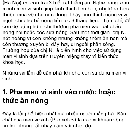
(Hà Nội) có con trai 3 tuổi rất biếng ăn. Nghe hàng xóm
mách men vi sinh giúp kích thích tiêu hóa, chị tự ra hiệu
thuốc mua về cho con dùng. Thấy con thích uống vì vị
ngọt, chị cho bé uống liên tục 3 tháng liền. Thậm chí, để
con dễ uống hơn, chị thường pha men vào bát cháo
nóng hổi hoặc cốc sữa nóng. Sau một thời gian, chị N.
hốt hoảng vì con không những không thèm ăn hơn mà
còn thường xuyên bị đầy hơi, đi ngoài phân sống.
Trường hợp của chị N. là điển hình cho việc sử dụng
men vi sinh dựa trên truyền miệng thay vì kiến thức
khoa học.
Những sai lầm dễ gặp phải khi cho con sử dụng men vi
sinh
1. Pha men vi sinh vào nước hoặc
thức ăn nóng
Đây là lỗi phổ biến nhất mà nhiều người mắc phải. Bản
chất của men vi sinh (Probiotics) là các vi khuẩn sống
có lợi, chúng rất nhạy cảm với nhiệt độ.