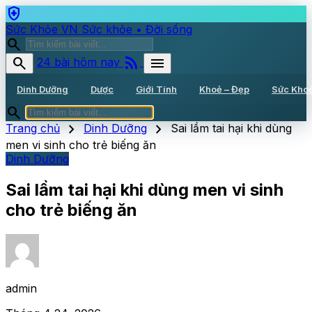
health_and_safety
Sức Khỏe VN
Sức khỏe • Đời sống
search
rss_feed
search
menu
24 bài hôm nay
Dinh Dưỡng
Dược
Giới Tính
Khoẻ – Đẹp
Sức Kho
search
chevron_right
chevron_right
Trang chủ
Dinh Dưỡng
Sai lầm tai hại khi dùng
men vi sinh cho trẻ biếng ăn
Dinh Dưỡng
Sai lầm tai hại khi dùng men vi sinh
cho trẻ biếng ăn
admin