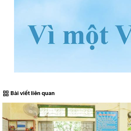
grid_view
Bài viết liên quan