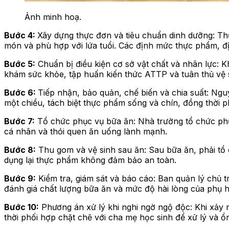
Ảnh minh hoạ.
Bước 4:
Xây dựng thực đơn và tiêu chuẩn dinh dưỡng: Th
món và phù hợp với lứa tuổi. Các định mức thực phẩm, đị
Bước 5:
Chuẩn bị điều kiện cơ sở vật chất và nhân lực: 
khám sức khỏe, tập huấn kiến thức ATTP và tuân thủ vệ 
Bước 6:
Tiếp nhận, bảo quản, chế biến và chia suất: Ngu
một chiều, tách biệt thực phẩm sống và chín, đồng thời 
Bước 7:
Tổ chức phục vụ bữa ăn: Nhà trường tổ chức phục 
cá nhân và thói quen ăn uống lành mạnh.
Bước 8:
Thu gom và vệ sinh sau ăn: Sau bữa ăn, phải tổ 
dụng lại thực phẩm không đảm bảo an toàn.
Bước 9:
Kiểm tra, giám sát và báo cáo: Ban quản lý chủ t
đánh giá chất lượng bữa ăn và mức độ hài lòng của phụ h
Bước 10:
Phương án xử lý khi nghi ngờ ngộ độc: Khi xảy 
thời phối hợp chặt chẽ với cha mẹ học sinh để xử lý và ổn