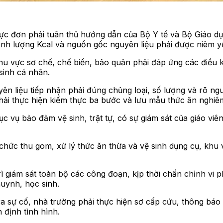
ực đơn phải tuân thủ hướng dẫn của Bộ Y tế và Bộ Giáo dụ
nh lượng Kcal và nguồn gốc nguyên liệu phải được niêm yế
Khu vực sơ chế, chế biến, bảo quản phải đáp ứng các điều
sinh cá nhân.
yên liệu tiếp nhận phải đúng chủng loại, số lượng và rõ ng
phải thực hiện kiểm thực ba bước và lưu mẫu thức ăn nghiê
vụ bảo đảm vệ sinh, trật tự, có sự giám sát của giáo viên
chức thu gom, xử lý thức ăn thừa và vệ sinh dụng cụ, khu
rì giám sát toàn bộ các công đoạn, kịp thời chấn chỉnh vi 
uynh, học sinh.
ra sự cố, nhà trường phải thực hiện sơ cấp cứu, thông bá
 định tình hình.