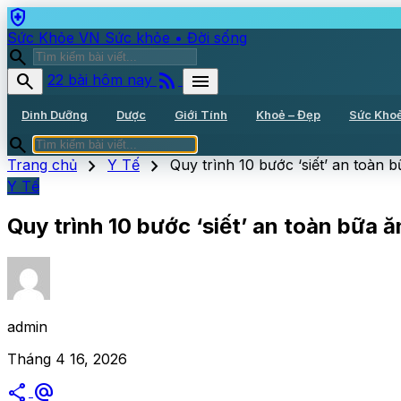
health_and_safety
Sức Khỏe VN
Sức khỏe • Đời sống
search
rss_feed
search
menu
22 bài hôm nay
Dinh Dưỡng
Dược
Giới Tính
Khoẻ – Đẹp
Sức Kho
search
chevron_right
chevron_right
Trang chủ
Y Tế
Quy trình 10 bước ‘siết’ an toàn 
Y Tế
Quy trình 10 bước ‘siết’ an toàn bữa ă
admin
Tháng 4 16, 2026
share
alternate_email