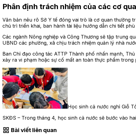
Phân định trách nhiệm của các cơ qua
Văn bản nêu rõ Sở Y tế đóng vai trò là cơ quan thường 
chủ trì triển khai, ban hành tài liệu hướng dẫn chi tiết ph
Các ngành Nông nghiệp và Công Thương sẽ tập trung quản
UBND các phường, xã chịu trách nhiệm quản lý nhà nước 
Ban Chỉ đạo công tác ATTP Thành phố nhấn mạnh, Thủ tr
xảy ra vi phạm hoặc sự cố mất an toàn thực phẩm trong 
Học sinh cả nước nghỉ Giỗ T
SKĐS – Trong tháng 4, học sinh cả nước sẽ bước vào hai 
grid_view
Bài viết liên quan