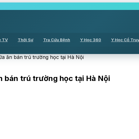
ẻ TV
Thời Sự
Tra Cứu Bệnh
Y Học 360
Y Học Cổ Tru
bữa ăn bán trú trường học tại Hà Nội
n bán trú trường học tại Hà Nội