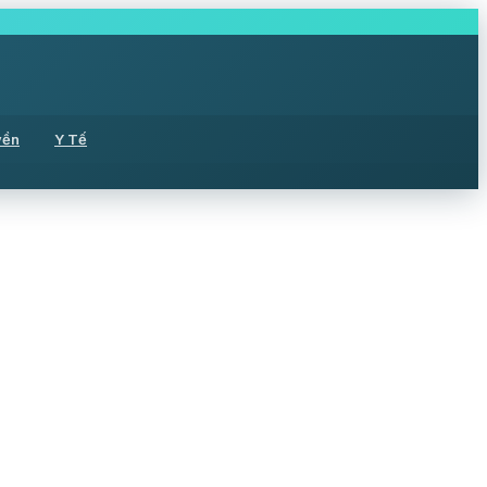
yền
Y Tế