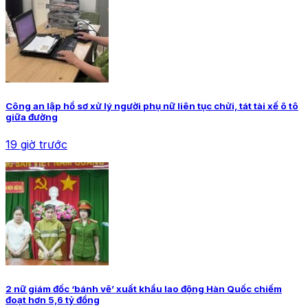
Công an lập hồ sơ xử lý người phụ nữ liên tục chửi, tát tài xế ô tô
giữa đường
19 giờ trước
2 nữ giám đốc ‘bánh vẽ’ xuất khẩu lao động Hàn Quốc chiếm
đoạt hơn 5,6 tỷ đồng