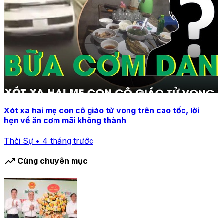
Xót xa hai mẹ con cô giáo tử vong trên cao tốc, lời
hẹn về ăn cơm mãi không thành
Thời Sự • 4 tháng trước
trending_up
Cùng chuyên mục