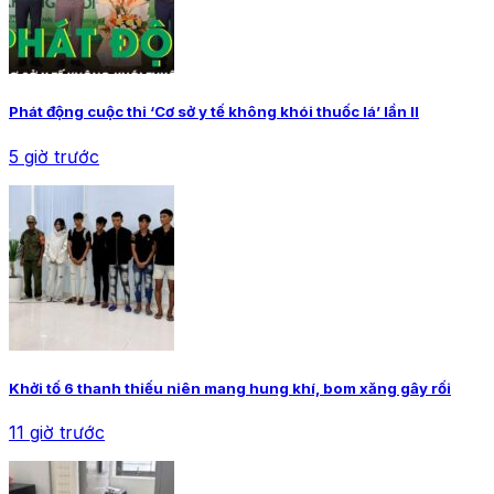
Phát động cuộc thi ‘Cơ sở y tế không khói thuốc lá’ lần II
5 giờ trước
Khởi tố 6 thanh thiếu niên mang hung khí, bom xăng gây rối
11 giờ trước