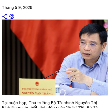
Tháng 5 9, 2026
share
alternate_email
Tại cuộc họp, Thứ trưởng Bộ Tài chính Nguyễn Thị
Bích Ngọc cho biết, tính đến ngày 15/4/2026, Bộ Tài