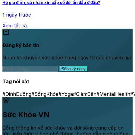
Hộ gia đình, cá nhân xin cấp sổ đỏ lần đầu ở đâu?
1 ngày trước
Xem tất cả
mail
Đăng ký bản tin
Nhận lời khuyên sức khỏe hàng ngày từ các chuyên gia.
Đăng ký ngay
Tag nổi bật
#DinhDưỡng
#SốngKhỏe
#Yoga
#GiảmCân
#MentalHealth
#
health_and_safety
Sức Khỏe VN
Cổng thông tin về sức khỏe và đời sống cung cấp tin
tức, kiến thức y học phổ thông, hướng dẫn dinh dưỡng