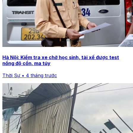
Hà Nội: Kiểm tra xe chở học sinh, tài xế được test
nồng độ cồn, ma túy
Thời Sự • 4 tháng trước