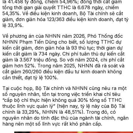
là 41.458 tỷ đồng, chiếm 54,96%; đồng thời cắt giảm
tổng thời gian giải quyết TTHC là 6.678 ngày, chiếm
54,35%. Về điều kiện kinh doanh, Bộ Tài chính sẽ cắt
giảm, đơn giản hóa 123/363 điều kiện kinh doanh, đạt tỷ
lệ 33,9%.
Về phương án của NHNN năm 2026, Phó Thống đốc
NHNN Phạm Tiến Dũng cho biết, số lượng TTHC dự
kiến cắt giảm, đơn giản hóa là 93 thủ tục; thời gian dự
kiến cắt giảm là 734 ngày. Chi phí tuân thủ dự kiến cắt
giảm là 3.567 triệu đồng. So với năm 2024, chi phí cắt
giảm hơn 52%. Trong năm 2025, NHNN đã rà soát và
cắt giảm 260/260 điều kiện đầu tư kinh doanh không
cần thiết, đạt tỷ lệ 100%.
Tại cuộc họp, Bộ Tài chính và NHNN cũng nêu ra một
số nguyên nhân, tồn tại trong việc triển khai chỉ tiêu
“cấp bộ chỉ thực hiện không quá 30% tổng số TTHC
thuộc lĩnh vực quản lý” (hiện nay, tỷ lệ này của Bộ Tài
chính là 33,29%, NHNN là 48,51%). Trong đó, có
nguyên nhân do tính đặc thù của ngành tài chính, ngân
hàng nên một số lĩnh vực rất khó phân cấp.