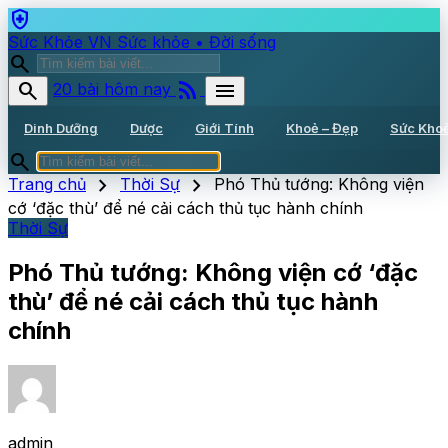
health_and_safety
Sức Khỏe VN
Sức khỏe • Đời sống
search
rss_feed
search
menu
20 bài hôm nay
Dinh Dưỡng
Dược
Giới Tính
Khoẻ – Đẹp
Sức Kho
search
chevron_right
chevron_right
Trang chủ
Thời Sự
Phó Thủ tướng: Không viện
cớ ‘đặc thù’ để né cải cách thủ tục hành chính
Thời Sự
Phó Thủ tướng: Không viện cớ ‘đặc
thù’ để né cải cách thủ tục hành
chính
admin