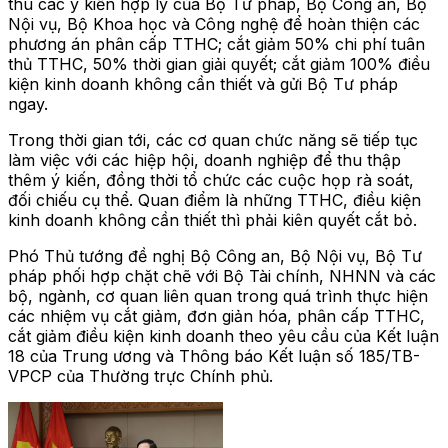
thu các ý kiến hợp lý của Bộ Tư pháp, Bộ Công an, Bộ
Nội vụ, Bộ Khoa học và Công nghệ để hoàn thiện các
phương án phân cấp TTHC; cắt giảm 50% chi phí tuân
thủ TTHC, 50% thời gian giải quyết; cắt giảm 100% điều
kiện kinh doanh không cần thiết và gửi Bộ Tư pháp
ngay.
Trong thời gian tới, các cơ quan chức năng sẽ tiếp tục
làm việc với các hiệp hội, doanh nghiệp để thu thập
thêm ý kiến, đồng thời tổ chức các cuộc họp rà soát,
đối chiếu cụ thể. Quan điểm là những TTHC, điều kiện
kinh doanh không cần thiết thì phải kiên quyết cắt bỏ.
Phó Thủ tướng đề nghị Bộ Công an, Bộ Nội vụ, Bộ Tư
pháp phối hợp chặt chẽ với Bộ Tài chính, NHNN và các
bộ, ngành, cơ quan liên quan trong quá trình thực hiện
các nhiệm vụ cắt giảm, đơn giản hóa, phân cấp TTHC,
cắt giảm điều kiện kinh doanh theo yêu cầu của Kết luận
18 của Trung ương và Thông báo Kết luận số 185/TB-
VPCP của Thường trực Chính phủ.