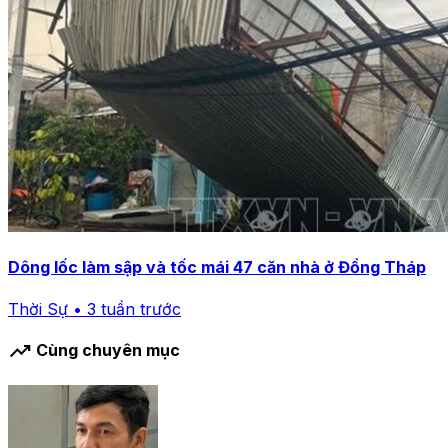
Dông lốc làm sập và tốc mái 47 căn nhà ở Đồng Tháp
Thời Sự • 3 tuần trước
trending_up
Cùng chuyên mục