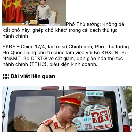
Phó Thủ tướng: Không để
‘cắt chỗ này, ghép chỗ khác’ trong cải cách thủ tục
hành chính
SKĐS – Chiều 17/4, tại trụ sở Chính phủ, Phó Thủ tướng
Hồ Quốc Dũng chủ trì cuộc làm việc với Bộ KH&CN, Bộ
NN&MT, Bộ DT&TG về cắt giảm, đơn giản hóa thủ tục
hành chính (TTHC), điều kiện kinh doanh.
grid_view
Bài viết liên quan