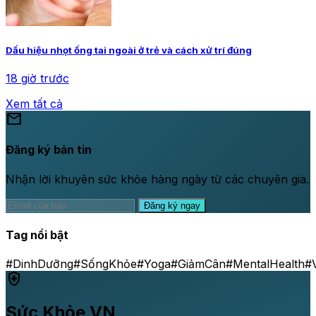
Dấu hiệu nhọt ống tai ngoài ở trẻ và cách xử trí đúng
18 giờ trước
Xem tất cả
mail
Đăng ký bản tin
Nhận lời khuyên sức khỏe hàng ngày từ các chuyên gia.
Đăng ký ngay
Tag nổi bật
#DinhDưỡng
#SốngKhỏe
#Yoga
#GiảmCân
#MentalHealth
#
health_and_safety
Sức Khỏe VN