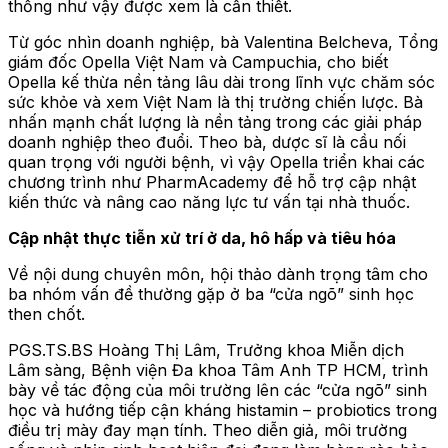
thống như vậy được xem là cần thiết.
Từ góc nhìn doanh nghiệp, bà Valentina Belcheva, Tổng
giám đốc Opella Việt Nam và Campuchia, cho biết
Opella kế thừa nền tảng lâu dài trong lĩnh vực chăm sóc
sức khỏe và xem Việt Nam là thị trường chiến lược. Bà
nhấn mạnh chất lượng là nền tảng trong các giải pháp
doanh nghiệp theo đuổi. Theo bà, dược sĩ là cầu nối
quan trọng với người bệnh, vì vậy Opella triển khai các
chương trình như PharmAcademy để hỗ trợ cập nhật
kiến thức và nâng cao năng lực tư vấn tại nhà thuốc.
Cập nhật thực tiễn xử trí ở da, hô hấp và tiêu hóa
Về nội dung chuyên môn, hội thảo dành trọng tâm cho
ba nhóm vấn đề thường gặp ở ba “cửa ngõ” sinh học
then chốt.
PGS.TS.BS Hoàng Thị Lâm, Trưởng khoa Miễn dịch
Lâm sàng, Bệnh viện Đa khoa Tâm Anh TP HCM, trình
bày về tác động của môi trường lên các “cửa ngõ” sinh
học và hướng tiếp cận kháng histamin – probiotics trong
điều trị mày đay mạn tính. Theo diễn giả, môi trường