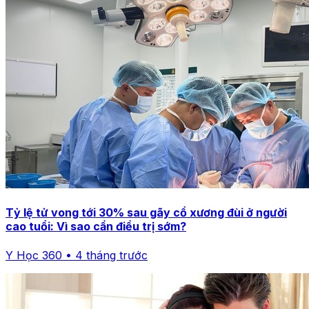
Tỷ lệ tử vong tới 30% sau gãy cổ xương đùi ở người
cao tuổi: Vì sao cần điều trị sớm?
Y Học 360 • 4 tháng trước