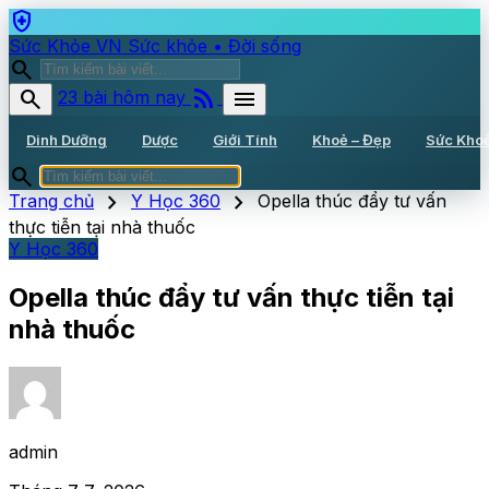
health_and_safety
Sức Khỏe VN
Sức khỏe • Đời sống
search
rss_feed
search
menu
23 bài hôm nay
Dinh Dưỡng
Dược
Giới Tính
Khoẻ – Đẹp
Sức Kho
search
chevron_right
chevron_right
Trang chủ
Y Học 360
Opella thúc đẩy tư vấn
thực tiễn tại nhà thuốc
Y Học 360
Opella thúc đẩy tư vấn thực tiễn tại
nhà thuốc
admin