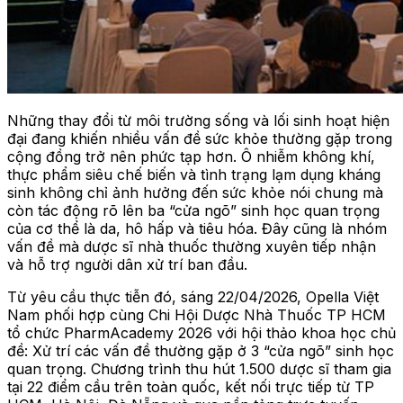
Những thay đổi từ môi trường sống và lối sinh hoạt hiện
đại đang khiến nhiều vấn đề sức khỏe thường gặp trong
cộng đồng trở nên phức tạp hơn. Ô nhiễm không khí,
thực phẩm siêu chế biến và tình trạng lạm dụng kháng
sinh không chỉ ảnh hưởng đến sức khỏe nói chung mà
còn tác động rõ lên ba “cửa ngõ” sinh học quan trọng
của cơ thể là da, hô hấp và tiêu hóa. Đây cũng là nhóm
vấn đề mà dược sĩ nhà thuốc thường xuyên tiếp nhận
và hỗ trợ người dân xử trí ban đầu.
Từ yêu cầu thực tiễn đó, sáng 22/04/2026, Opella Việt
Nam phối hợp cùng Chi Hội Dược Nhà Thuốc TP HCM
tổ chức PharmAcademy 2026 với hội thảo khoa học chủ
đề: Xử trí các vấn đề thường gặp ở 3 “cửa ngõ” sinh học
quan trọng. Chương trình thu hút 1.500 dược sĩ tham gia
tại 22 điểm cầu trên toàn quốc, kết nối trực tiếp từ TP