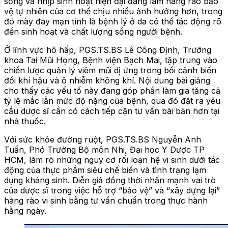
sống và nhịp sinh hoạt hiện đại đang làm hàng rào bảo
vệ tự nhiên của cơ thể chịu nhiều ảnh hưởng hơn, trong
đó mày đay mạn tính là bệnh lý ở da có thể tác động rõ
đến sinh hoạt và chất lượng sống người bệnh.
Ở lĩnh vực hô hấp, PGS.TS.BS Lê Công Định, Trưởng
khoa Tai Mũi Họng, Bệnh viện Bạch Mai, tập trung vào
chiến lược quản lý viêm mũi dị ứng trong bối cảnh biến
đổi khí hậu và ô nhiễm không khí. Nội dung bài giảng
cho thấy các yếu tố này đang góp phần làm gia tăng cả
tỷ lệ mắc lẫn mức độ nặng của bệnh, qua đó đặt ra yêu
cầu dược sĩ cần có cách tiếp cận tư vấn bài bản hơn tại
nhà thuốc.
Với sức khỏe đường ruột, PGS.TS.BS Nguyễn Anh
Tuấn, Phó Trưởng Bộ môn Nhi, Đại học Y Dược TP
HCM, làm rõ những nguy cơ rối loạn hệ vi sinh dưới tác
động của thực phẩm siêu chế biến và tình trạng lạm
dụng kháng sinh. Diễn giả đồng thời nhấn mạnh vai trò
của dược sĩ trong việc hỗ trợ “bảo vệ” và “xây dựng lại”
hàng rào vi sinh bằng tư vấn chuẩn trong thực hành
hằng ngày.