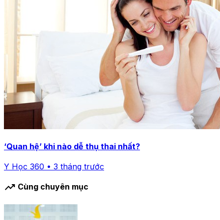
‘Quan hệ’ khi nào dễ thụ thai nhất?
Y Học 360 • 3 tháng trước
trending_up
Cùng chuyên mục