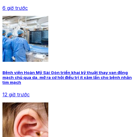
6 giờ trước
Bệnh viện Hoàn Mỹ Sài Gòn triển khai kỹ thuật thay van động
mạch chủ qua da, mở ra cơ hội điều trị ít xâm lấn cho bệnh nhân
tim mạch
12 giờ trước