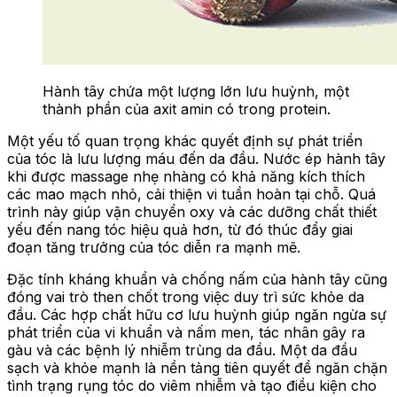
Hành tây chứa một lượng lớn lưu huỳnh, một
thành phần của axit amin có trong protein.
Một yếu tố quan trọng khác quyết định sự phát triển
của tóc là lưu lượng máu đến da đầu. Nước ép hành tây
khi được massage nhẹ nhàng có khả năng kích thích
các mao mạch nhỏ, cải thiện vi tuần hoàn tại chỗ. Quá
trình này giúp vận chuyển oxy và các dưỡng chất thiết
yếu đến nang tóc hiệu quả hơn, từ đó thúc đẩy giai
đoạn tăng trưởng của tóc diễn ra mạnh mẽ.
Đặc tính kháng khuẩn và chống nấm của hành tây cũng
đóng vai trò then chốt trong việc duy trì sức khỏe da
đầu. Các hợp chất hữu cơ lưu huỳnh giúp ngăn ngừa sự
phát triển của vi khuẩn và nấm men, tác nhân gây ra
gàu và các bệnh lý nhiễm trùng da đầu. Một da đầu
sạch và khỏe mạnh là nền tảng tiên quyết để ngăn chặn
tình trạng rụng tóc do viêm nhiễm và tạo điều kiện cho