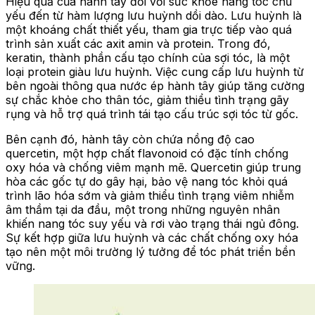
Hiệu quả của hành tây đối với sức khỏe nang tóc chủ
yếu đến từ hàm lượng lưu huỳnh dồi dào. Lưu huỳnh là
một khoáng chất thiết yếu, tham gia trực tiếp vào quá
trình sản xuất các axit amin và protein. Trong đó,
keratin, thành phần cấu tạo chính của sợi tóc, là một
loại protein giàu lưu huỳnh. Việc cung cấp lưu huỳnh từ
bên ngoài thông qua nước ép hành tây giúp tăng cường
sự chắc khỏe cho thân tóc, giảm thiểu tình trạng gãy
rụng và hỗ trợ quá trình tái tạo cấu trúc sợi tóc từ gốc.
Bên cạnh đó, hành tây còn chứa nồng độ cao
quercetin, một hợp chất flavonoid có đặc tính chống
oxy hóa và chống viêm mạnh mẽ. Quercetin giúp trung
hòa các gốc tự do gây hại, bảo vệ nang tóc khỏi quá
trình lão hóa sớm và giảm thiểu tình trạng viêm nhiễm
âm thầm tại da đầu, một trong những nguyên nhân
khiến nang tóc suy yếu và rơi vào trạng thái ngủ đông.
Sự kết hợp giữa lưu huỳnh và các chất chống oxy hóa
tạo nên một môi trường lý tưởng để tóc phát triển bền
vững.