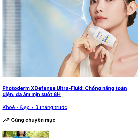
Photoderm XDefense Ultra-Fluid: Chống nắng toàn
diện, da ẩm mịn suốt 8H
Khoẻ - Đẹp • 3 tháng trước
trending_up
Cùng chuyên mục