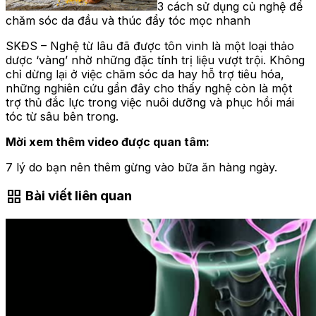
3 cách sử dụng củ nghệ để
chăm sóc da đầu và thúc đẩy tóc mọc nhanh
SKĐS – Nghệ từ lâu đã được tôn vinh là một loại thảo
dược ‘vàng’ nhờ những đặc tính trị liệu vượt trội. Không
chỉ dừng lại ở việc chăm sóc da hay hỗ trợ tiêu hóa,
những nghiên cứu gần đây cho thấy nghệ còn là một
trợ thủ đắc lực trong việc nuôi dưỡng và phục hồi mái
tóc từ sâu bên trong.
Mời xem thêm video được quan tâm:
7 lý do bạn nên thêm gừng vào bữa ăn hàng ngày.
grid_view
Bài viết liên quan