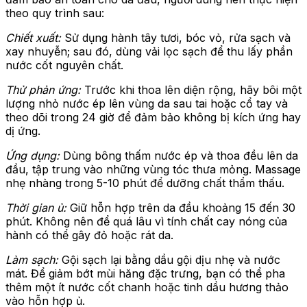
theo quy trình sau:
Chiết xuất:
Sử dụng hành tây tươi, bóc vỏ, rửa sạch và
xay nhuyễn; sau đó, dùng vải lọc sạch để thu lấy phần
nước cốt nguyên chất.
Thử phản ứng:
Trước khi thoa lên diện rộng, hãy bôi một
lượng nhỏ nước ép lên vùng da sau tai hoặc cổ tay và
theo dõi trong 24 giờ để đảm bảo không bị kích ứng hay
dị ứng.
Ứng dụng:
Dùng bông thấm nước ép và thoa đều lên da
đầu, tập trung vào những vùng tóc thưa mỏng. Massage
nhẹ nhàng trong 5-10 phút để dưỡng chất thẩm thấu.
Thời gian ủ:
Giữ hỗn hợp trên da đầu khoảng 15 đến 30
phút. Không nên để quá lâu vì tính chất cay nóng của
hành có thể gây đỏ hoặc rát da.
Làm sạch:
Gội sạch lại bằng dầu gội dịu nhẹ và nước
mát. Để giảm bớt mùi hăng đặc trưng, bạn có thể pha
thêm một ít nước cốt chanh hoặc tinh dầu hương thảo
vào hỗn hợp ủ.