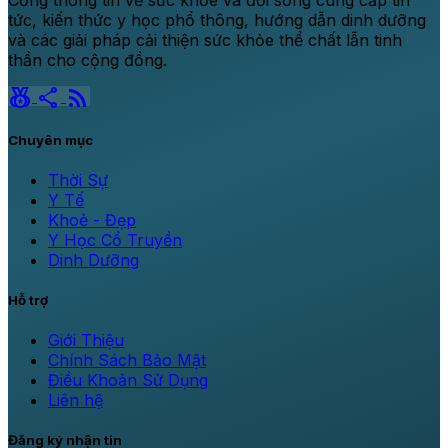
tức, kiến thức y học phổ thông, hướng dẫn dinh dưỡng
và các giải pháp cải thiện sức khỏe thể chất lẫn tinh
thần cho cộng đồng.
social_leaderboard
share
rss_feed
Chuyên mục
Thời Sự
Y Tế
Khoẻ - Đẹp
Y Học Cổ Truyền
Dinh Dưỡng
Hỗ trợ
Giới Thiệu
Chính Sách Bảo Mật
Điều Khoản Sử Dụng
Liên hệ
Đăng ký nhận tin