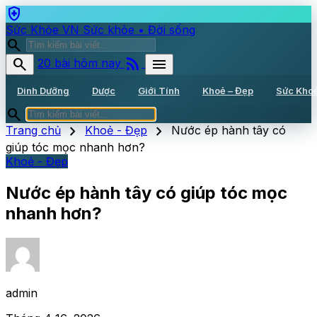
health_and_safety
Sức Khỏe VN
Sức khỏe • Đời sống
search
rss_feed
search
menu
20 bài hôm nay
Dinh Dưỡng
Dược
Giới Tính
Khoẻ – Đẹp
Sức Kho
search
chevron_right
chevron_right
Trang chủ
Khoẻ - Đẹp
Nước ép hành tây có
giúp tóc mọc nhanh hơn?
Khoẻ - Đẹp
Nước ép hành tây có giúp tóc mọc
nhanh hơn?
admin