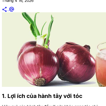
Tháng 4 16, 2026
share
alternate_email
1. Lợi ích của hành tây với tóc