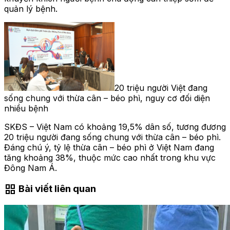
quản lý bệnh.
20 triệu người Việt đang
sống chung với thừa cân – béo phì, nguy cơ đối diện
nhiều bệnh
SKĐS – Việt Nam có khoảng 19,5% dân số, tương đương
20 triệu người đang sống chung với thừa cân – béo phì.
Đáng chú ý, tỷ lệ thừa cân – béo phì ở Việt Nam đang
tăng khoảng 38%, thuộc mức cao nhất trong khu vực
Đông Nam Á.
grid_view
Bài viết liên quan