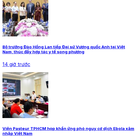
Bộ trưởng Đào Hồng Lan tiếp Đại sứ Vương quốc Anh tại Việt
Nam, thúc đẩy hợp tác y tế song phương
14 giờ trước
Viện Pasteur TPHCM họp khẩn ứng phó nguy cơ dịch Ebola xâm
nhập Việt Nam