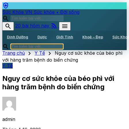
health_and_safety
Sức Khỏe VN
Sức khỏe • Đời sống
search
rss_feed
search
menu
20 bài hôm nay
Dinh Dưỡng
Dược
Giới Tính
Khoẻ – Đẹp
Sức Kho
search
chevron_right
chevron_right
Trang chủ
Y Tế
Nguy cơ sức khỏe của béo phì
với hàng trăm bệnh do biến chứng
Y Tế
Nguy cơ sức khỏe của béo phì với
hàng trăm bệnh do biến chứng
admin