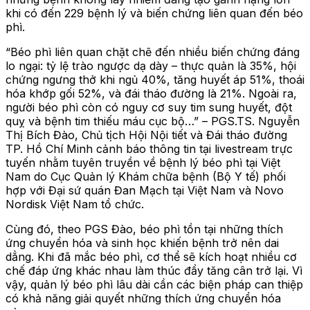
khi có đến 229 bệnh lý và biến chứng liên quan đến béo
phì.
“Béo phì liên quan chặt chẽ đến nhiều biến chứng đáng
lo ngại: tỷ lệ trào ngược dạ dày – thực quản là 35%, hội
chứng ngưng thở khi ngủ 40%, tăng huyết áp 51%, thoái
hóa khớp gối 52%, và đái tháo đường là 21%. Ngoài ra,
người béo phì còn có nguy cơ suy tim sung huyết, đột
quỵ và bệnh tim thiếu máu cục bộ…” – PGS.TS. Nguyễn
Thị Bích Đào, Chủ tịch Hội Nội tiết và Đái tháo đường
TP. Hồ Chí Minh cảnh báo thông tin tại livestream trực
tuyến nhằm tuyên truyền về bệnh lý béo phì tại Việt
Nam do Cục Quản lý Khám chữa bệnh (Bộ Y tế) phối
hợp với Đại sứ quán Đan Mạch tại Việt Nam và Novo
Nordisk Việt Nam tổ chức.
Cùng đó, theo PGS Đào, béo phì tồn tại những thích
ứng chuyển hóa và sinh học khiến bệnh trở nên dai
dẳng. Khi đã mắc béo phì, cơ thể sẽ kích hoạt nhiều cơ
chế đáp ứng khác nhau làm thúc đẩy tăng cân trở lại. Vì
vậy, quản lý béo phì lâu dài cần các biện pháp can thiệp
có khả năng giải quyết những thích ứng chuyển hóa