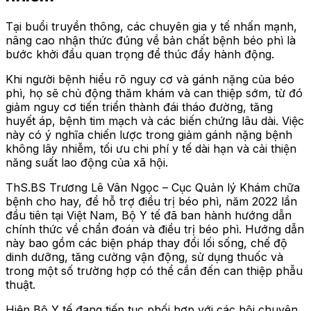
Tại buổi truyền thông, các chuyên gia y tế nhấn mạnh,
nâng cao nhận thức đúng về bản chất bệnh béo phì là
bước khởi đầu quan trọng để thúc đẩy hành động.
Khi người bệnh hiểu rõ nguy cơ và gánh nặng của béo
phì, họ sẽ chủ động thăm khám và can thiệp sớm, từ đó
giảm nguy cơ tiến triển thành đái tháo đường, tăng
huyết áp, bệnh tim mạch và các biến chứng lâu dài. Việc
này có ý nghĩa chiến lược trong giảm gánh nặng bệnh
không lây nhiễm, tối ưu chi phí y tế dài hạn và cải thiện
năng suất lao động của xã hội.
ThS.BS Trương Lê Vân Ngọc – Cục Quản lý Khám chữa
bệnh cho hay, để hỗ trợ điều trị béo phì, năm 2022 lần
đầu tiên tại Việt Nam, Bộ Y tế đã ban hành hướng dẫn
chính thức về chẩn đoán và điều trị béo phì. Hướng dẫn
này bao gồm các biện pháp thay đổi lối sống, chế độ
dinh dưỡng, tăng cường vận động, sử dụng thuốc và
trong một số trường hợp có thể cần đến can thiệp phẫu
thuật.
Hiện Bộ Y tế đang tiếp tục phối hợp với các hội chuyên