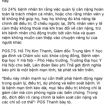
này.
Có 24% bệnh nhân tin rằng việc quản lý cân nặng hoàn
toàn là trách nhiệm cá nhân, hoặc cho rằng nhân viên y
tế không thể giúp họ, hay họ không đủ khả năng tài
chính để điều trị. Ở chiều ngược lại, 39% nhân viên y tế
cảm thấy không thoải mái khi trao đổi về cân nặng, trừ
khi bệnh nhân chủ động trước bởi văn hóa và quan
niệm không muốn can thiệp vào chuyện riêng tư của
người khác
PGS.TS. Hồ Thị Kim Thanh, Giám đốc Trung tâm Y học
gia đình và Chăm sóc sức khỏe cộng đồng, Bệnh viện
Đại học Y Hà Nội – Phó Hiệu trưởng, Trường Đại học Y
Hà Nội cho biết, Liên đoàn Béo phì Thế giới định nghĩa
béo phì là một bệnh mạn tính, tái phát và tiến triển.
“Điều này nhấn mạnh sự cần thiết phải hành động ngay
trong quản lý, điều trị, dự phòng và kiểm soát bệnh. Vì
là bệnh mạn tính kéo dài, mục tiêu điều trị không chỉ là
giảm cân mà còn phòng ngừa các biến chứng. Trong
đó, đích đến rõ ràng chính là kiểm soát cân nặng và
các chỉ số cơ thể”- PGS Thanh bày tỏ.