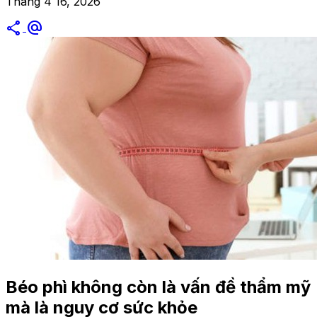
Tháng 4 16, 2026
share
alternate_email
Béo phì không còn là vấn đề thẩm mỹ
mà là nguy cơ sức khỏe