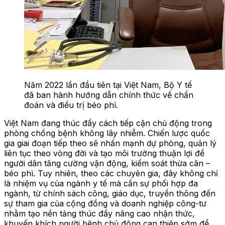
Năm 2022 lần đầu tiên tại Việt Nam, Bộ Y tế
đã ban hành hướng dẫn chính thức về chẩn
đoán và điều trị béo phì.
Việt Nam đang thúc đẩy cách tiếp cận chủ động trong
phòng chống bệnh không lây nhiễm. Chiến lược quốc
gia giai đoạn tiếp theo sẽ nhấn mạnh dự phòng, quản lý
liên tục theo vòng đời và tạo môi trường thuận lợi để
người dân tăng cường vận động, kiểm soát thừa cân –
béo phì. Tuy nhiên, theo các chuyên gia, đây không chỉ
là nhiệm vụ của ngành y tế mà cần sự phối hợp đa
ngành, từ chính sách công, giáo dục, truyền thông đến
sự tham gia của cộng đồng và doanh nghiệp công-tư
nhằm tạo nền tảng thúc đẩy nâng cao nhận thức,
khuyến khích người bệnh chủ động can thiệp sớm để