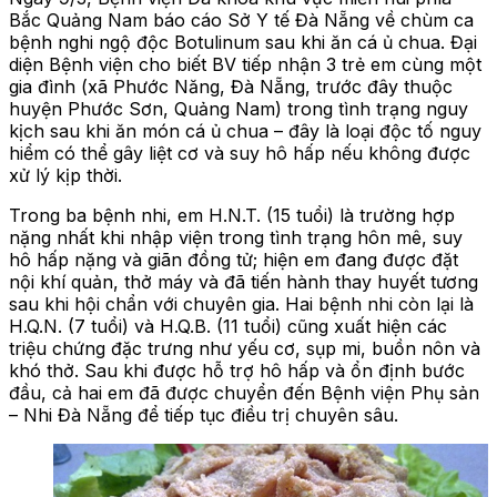
Bắc Quảng Nam báo cáo Sở Y tế Đà Nẵng về chùm ca
bệnh nghi ngộ độc Botulinum sau khi ăn cá ủ chua. Đại
diện Bệnh viện cho biết BV tiếp nhận 3 trẻ em cùng một
gia đình (xã Phước Năng, Đà Nẵng, trước đây thuộc
huyện Phước Sơn, Quảng Nam) trong tình trạng nguy
kịch sau khi ăn món cá ủ chua – đây là loại độc tố nguy
hiểm có thể gây liệt cơ và suy hô hấp nếu không được
xử lý kịp thời.
Trong ba bệnh nhi, em H.N.T. (15 tuổi) là trường hợp
nặng nhất khi nhập viện trong tình trạng hôn mê, suy
hô hấp nặng và giãn đồng tử; hiện em đang được đặt
nội khí quản, thở máy và đã tiến hành thay huyết tương
sau khi hội chẩn với chuyên gia. Hai bệnh nhi còn lại là
H.Q.N. (7 tuổi) và H.Q.B. (11 tuổi) cũng xuất hiện các
triệu chứng đặc trưng như yếu cơ, sụp mi, buồn nôn và
khó thở. Sau khi được hỗ trợ hô hấp và ổn định bước
đầu, cả hai em đã được chuyển đến Bệnh viện Phụ sản
– Nhi Đà Nẵng để tiếp tục điều trị chuyên sâu.