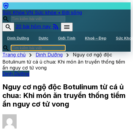
health_and_safety
Sức Khỏe VN
Sức khỏe • Đời sống
search
rss_feed
search
menu
20 bài hôm nay
Dinh Dưỡng
Dược
Giới Tính
Khoẻ – Đẹp
Sức Kho
search
chevron_right
chevron_right
Trang chủ
Dinh Dưỡng
Nguy cơ ngộ độc
Botulinum từ cá ủ chua: Khi món ăn truyền thống tiềm
ẩn nguy cơ tử vong
Dinh Dưỡng
Nguy cơ ngộ độc Botulinum từ cá ủ
chua: Khi món ăn truyền thống tiềm
ẩn nguy cơ tử vong