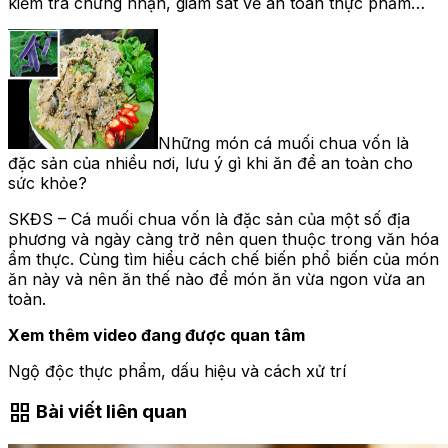
kiểm tra chứng nhận, giám sát về an toàn thực phẩm…
Những món cá muối chua vốn là
đặc sản của nhiều nơi, lưu ý gì khi ăn để an toàn cho
sức khỏe?
SKĐS – Cá muối chua vốn là đặc sản của một số địa
phương và ngày càng trở nên quen thuộc trong văn hóa
ẩm thực. Cùng tìm hiểu cách chế biến phổ biến của món
ăn này và nên ăn thế nào để món ăn vừa ngon vừa an
toàn.
Xem thêm video đang được quan tâm
Ngộ độc thực phẩm, dấu hiệu và cách xử trí
grid_view
Bài viết liên quan