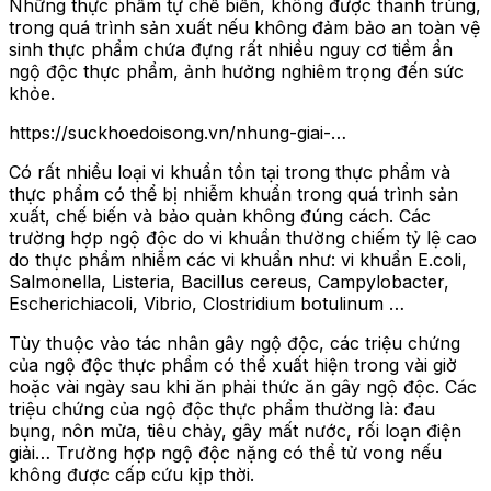
Những thực phẩm tự chế biến, không được thanh trùng,
trong quá trình sản xuất nếu không đảm bảo an toàn vệ
sinh thực phẩm chứa đựng rất nhiều nguy cơ tiềm ẩn
ngộ độc thực phẩm, ảnh hưởng nghiêm trọng đến sức
khỏe.
https://suckhoedoisong.vn/nhung-giai-…
Có rất nhiều loại vi khuẩn tồn tại trong thực phẩm và
thực phẩm có thể bị nhiễm khuẩn trong quá trình sản
xuất, chế biến và bảo quản không đúng cách. Các
trường hợp ngộ độc do vi khuẩn thường chiếm tỷ lệ cao
do thực phẩm nhiễm các vi khuẩn như: vi khuẩn E.coli,
Salmonella, Listeria, Bacillus cereus, Campylobacter,
Escherichiacoli, Vibrio, Clostridium botulinum …
Tùy thuộc vào tác nhân gây ngộ độc, các triệu chứng
của ngộ độc thực phẩm có thể xuất hiện trong vài giờ
hoặc vài ngày sau khi ăn phải thức ăn gây ngộ độc. Các
triệu chứng của ngộ độc thực phẩm thường là: đau
bụng, nôn mửa, tiêu chảy, gây mất nước, rối loạn điện
giải… Trường hợp ngộ độc nặng có thể tử vong nếu
không được cấp cứu kịp thời.