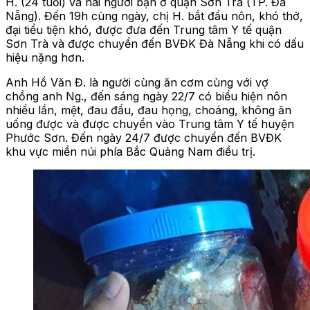
H. (24 tuổi) và hai người bạn ở quận Sơn Trà (TP. Đà
Nẵng). Đến 19h cùng ngày, chị H. bắt đầu nôn, khó thở,
đại tiểu tiện khó, được đưa đến Trung tâm Y tế quận
Sơn Trà và được chuyển đến BVĐK Đà Nẵng khi có dấu
hiệu nặng hơn.
Anh Hồ Văn Đ. là người cùng ăn cơm cùng với vợ
chồng anh Ng., đến sáng ngày 22/7 có biểu hiện nôn
nhiều lần, mệt, đau đầu, đau họng, choáng, không ăn
uống được và được chuyển vào Trung tâm Y tế huyện
Phước Sơn. Đến ngày 24/7 được chuyển đến BVĐK
khu vực miền núi phía Bắc Quảng Nam điều trị.