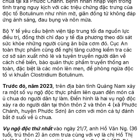
chua tại xã Phước Chánh. Bệnh nhân nhập viện trong
tình trạng nguy kịch với các triệu chứng đặc trưng của
độc tố Botulinum như nhìn mờ, giãn đồng tử không đáp
ứng ánh sáng, đau bụng và nôn mửa.
Bộ Y tế yêu cầu bệnh viện tập trung tối đa nguồn lực
điều trị, đồng thời chỉ đạo y tế địa phương theo dõi sát
sức khỏe những người cùng ăn bữa cơm đó. Cục An
toàn thực phẩm cũng đề nghị tăng cường kiểm tra các
cơ sở sản xuất nhỏ lẻ và tuyên truyền người dân về
cách chế biến, bảo quản thực phẩm truyền thống an
toàn, đặc biệt là các món lên men, để phòng ngừa độc
tố vi khuẩn Clostridium Botulinum.
Trước đó, năm 2023
, trên địa bàn tỉnh Quảng Nam xảy
ra một số vụ ngộ độc thực phẩm liên quan đến món cá
ủ chua do người dân tự làm. Điển hình là hai vụ ngộ độc
xảy ra do người dân tại thôn thôn 2 và thôn 4 (xã Phước
Chánh, huyện Phước Sơn) ăn cơm với món cá tự đánh
bắt ở suối về ủ chua.
Vụ ngộ độc thứ nhất
vào ngày 21/7, anh Hồ Văn Ng. (36
tuổi, trú thôn 2) ăn cơm trưa cùng với vợ là chị Hồ Thị