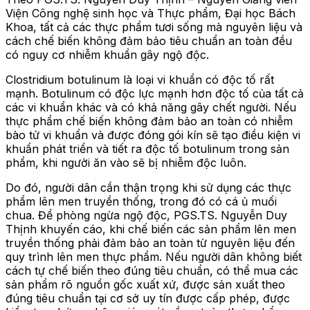
Viện Công nghệ sinh học và Thực phẩm, Đại học Bách
Khoa, tất cả các thực phẩm tươi sống mà nguyên liệu và
cách chế biến không đảm bảo tiêu chuẩn an toàn đều
có nguy cơ nhiễm khuẩn gây ngộ độc.
Clostridium botulinum là loại vi khuẩn có độc tố rất
mạnh. Botulinum có độc lực mạnh hơn độc tố của tất cả
các vi khuẩn khác và có khả năng gây chết người. Nếu
thực phẩm chế biến không đảm bảo an toàn có nhiễm
bào tử vi khuẩn và được đóng gói kín sẽ tạo điều kiện vi
khuẩn phát triển và tiết ra độc tố botulinum trong sản
phẩm, khi người ăn vào sẽ bị nhiễm độc luôn.
Do đó, người dân cần thận trọng khi sử dụng các thực
phẩm lên men truyền thống, trong đó có cá ủ muối
chua. Để phòng ngừa ngộ độc, PGS.TS. Nguyễn Duy
Thịnh khuyến cáo, khi chế biến các sản phẩm lên men
truyền thống phải đảm bảo an toàn từ nguyên liệu đến
quy trình lên men thực phẩm. Nếu người dân không biết
cách tự chế biến theo đúng tiêu chuẩn, có thể mua các
sản phẩm rõ nguồn gốc xuất xứ, được sản xuất theo
đúng tiêu chuẩn tại cơ sở uy tín được cấp phép, được