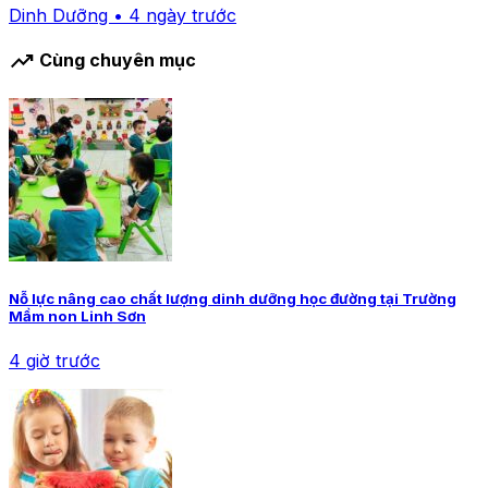
Dinh Dưỡng • 4 ngày trước
trending_up
Cùng chuyên mục
Nỗ lực nâng cao chất lượng dinh dưỡng học đường tại Trường
Mầm non Linh Sơn
4 giờ trước