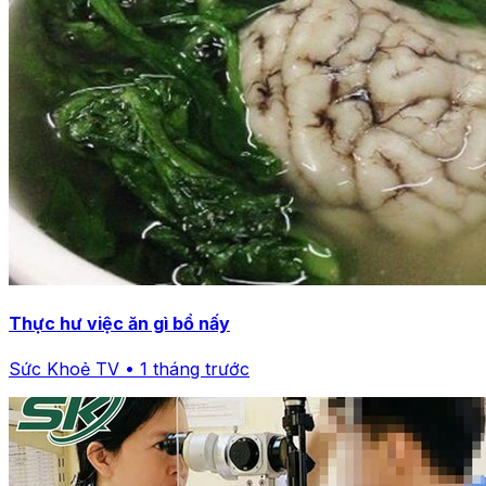
Thực hư việc ăn gì bổ nấy
Sức Khoẻ TV • 1 tháng trước