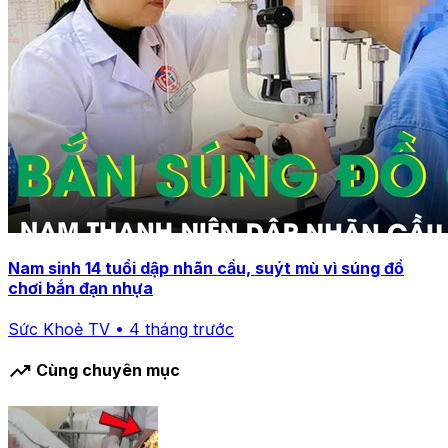
Nam sinh 14 tuổi dập nhãn cầu, suýt mù vì súng đồ
chơi bắn đạn nhựa
Sức Khoẻ TV • 4 tháng trước
trending_up
Cùng chuyên mục