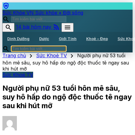
health_and_safety
Sức Khỏe VN
Sức khỏe • Đời sống
search
rss_feed
search
menu
14 bài hôm nay
Dinh Dưỡng
Dược
Giới Tính
Khoẻ – Đẹp
Sức Kho
search
chevron_right
chevron_right
Trang chủ
Sức Khoẻ TV
Người phụ nữ 53 tuổi
hôn mê sâu, suy hô hấp do ngộ độc thuốc tê ngay sau
khi hút mỡ
Sức Khoẻ TV
Người phụ nữ 53 tuổi hôn mê sâu,
suy hô hấp do ngộ độc thuốc tê ngay
sau khi hút mỡ