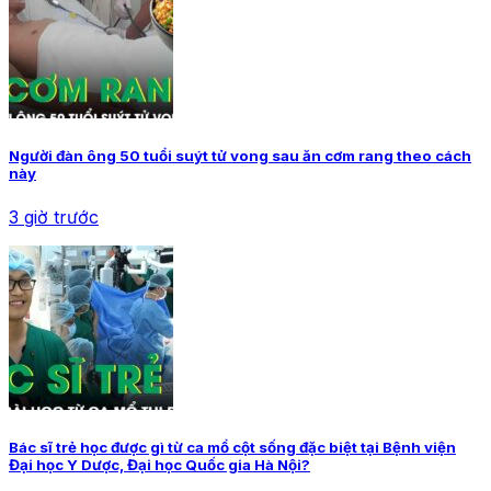
Người đàn ông 50 tuổi suýt tử vong sau ăn cơm rang theo cách
này
3 giờ trước
Bác sĩ trẻ học được gì từ ca mổ cột sống đặc biệt tại Bệnh viện
Đại học Y Dược, Đại học Quốc gia Hà Nội?