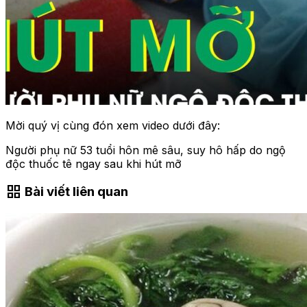
Mời quý vị cùng đón xem video dưới đây:
Người phụ nữ 53 tuổi hôn mê sâu, suy hô hấp do ngộ
độc thuốc tê ngay sau khi hút mỡ
grid_view
Bài viết liên quan