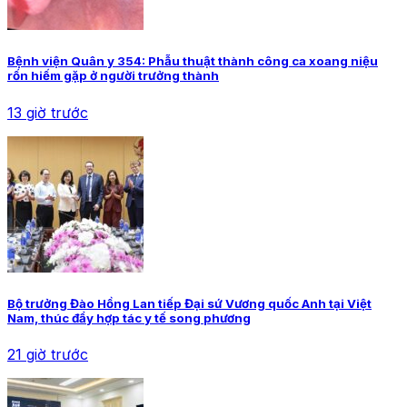
Bệnh viện Quân y 354: Phẫu thuật thành công ca xoang niệu
rốn hiếm gặp ở người trưởng thành
13 giờ trước
Bộ trưởng Đào Hồng Lan tiếp Đại sứ Vương quốc Anh tại Việt
Nam, thúc đẩy hợp tác y tế song phương
21 giờ trước