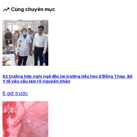
trending_up
Cùng chuyên mục
62 trường hợp nghi ngộ độc tại trường tiểu học ở Đồng Tháp, Bộ
Y tế yêu cầu làm rõ nguyên nhân
6 giờ trước