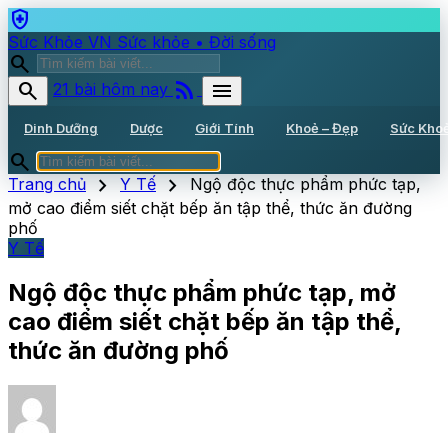
health_and_safety
Sức Khỏe VN
Sức khỏe • Đời sống
search
rss_feed
search
menu
21 bài hôm nay
Dinh Dưỡng
Dược
Giới Tính
Khoẻ – Đẹp
Sức Kho
search
chevron_right
chevron_right
Trang chủ
Y Tế
Ngộ độc thực phẩm phức tạp,
mở cao điểm siết chặt bếp ăn tập thể, thức ăn đường
phố
Y Tế
Ngộ độc thực phẩm phức tạp, mở
cao điểm siết chặt bếp ăn tập thể,
thức ăn đường phố