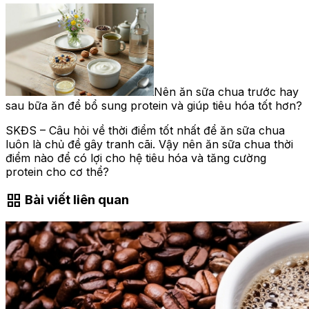
Nên ăn sữa chua trước hay
sau bữa ăn để bổ sung protein và giúp tiêu hóa tốt hơn?
SKĐS – Câu hỏi về thời điểm tốt nhất để ăn sữa chua
luôn là chủ đề gây tranh cãi. Vậy nên ăn sữa chua thời
điểm nào để có lợi cho hệ tiêu hóa và tăng cường
protein cho cơ thể?
grid_view
Bài viết liên quan