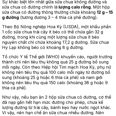
Sự khác biệt lớn nhất giữa sữa chua không đường và
sữa chua có đường chính là
lượng calo rỗng
. Một hộp
sữa chua có đường thông thường chứa khoảng
12 g – 15
g đường
(tương đương 3 – 4 thìa cà phê đường).
Theo Bộ Nông nghiệp Hoa Kỳ (USDA), một khẩu phần
1 cốc sữa chua trái cây ít béo có thể chứa gần 32 g
đường, trong khi cùng một lượng sữa chua ít béo
nguyên chất chỉ chứa khoảng 17,2 g đường. Sữa chua
Hy Lạp không béo có khoảng 8 g đường.
Tổ chức Y tế Thế giới (WHO) khuyến cáo, người trưởng
thành chỉ nên tiêu thụ không quá 25 g đường bổ sung
mỗi ngày. Còn theo Hiệp hội Tim mạch Hoa Kỳ, phụ nữ
không nên tiêu thụ quá 100 calo mỗi ngày từ đường bổ
sung (khoảng 25 g hoặc 6 thìa cà phê) và nam giới
không nên tiêu thụ quá 150 calo (khoảng 38 g hoặc 9
thìa cà phê).
Như vậy, nếu bạn ăn 2 hộp sữa chua có đường, cơ thể
đã nạp gần hết hạn mức đường cho phép, chưa kể
lượng đường từ trái cây, bánh kẹo hay nước ngọt khác.
Vì vậy, nên hạn chế ăn sữa chua nhiều đường. Nên