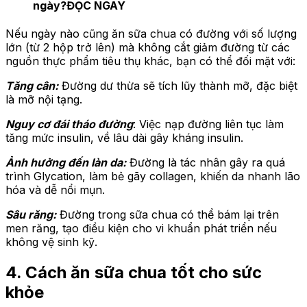
ngày?
ĐỌC NGAY
Nếu ngày nào cũng ăn sữa chua có đường với số lượng
lớn (từ 2 hộp trở lên) mà không cắt giảm đường từ các
nguồn thực phẩm tiêu thụ khác, bạn có thể đối mặt với:
Tăng cân:
Đường dư thừa sẽ tích lũy thành mỡ, đặc biệt
là mỡ nội tạng.
Nguy cơ đái tháo đường
: Việc nạp đường liên tục làm
tăng mức insulin, về lâu dài gây kháng insulin.
Ảnh hưởng đến làn da:
Đường là tác nhân gây ra quá
trình Glycation, làm bẻ gãy collagen, khiến da nhanh lão
hóa và dễ nổi mụn.
Sâu răng:
Đường trong sữa chua có thể bám lại trên
men răng, tạo điều kiện cho vi khuẩn phát triển nếu
không vệ sinh kỹ.
4. Cách ăn sữa chua tốt cho sức
khỏe