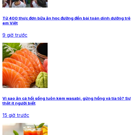
Từ 400 thực đơn bữa ăn học đường đến bài toán dinh dưỡng trẻ
em Việt
9 giờ trước
Vì sao ăn cá hồi sống luôn kèm wasabi, gừng hồng và tía tô? Sự
thật ít người biết
15 giờ trước