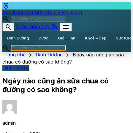
health_and_safety
Sức Khỏe VN
Sức khỏe • Đời sống
search
rss_feed
search
menu
21 bài hôm nay
Dinh Dưỡng
Dược
Giới Tính
Khoẻ – Đẹp
Sức Kho
search
chevron_right
chevron_right
Trang chủ
Dinh Dưỡng
Ngày nào cũng ăn sữa
chua có đường có sao không?
Dinh Dưỡng
Ngày nào cũng ăn sữa chua có
đường có sao không?
admin