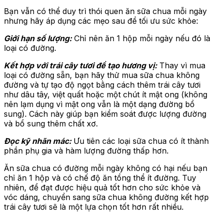
Bạn vẫn có thể duy trì thói quen ăn sữa chua mỗi ngày
nhưng hãy áp dụng các mẹo sau để tối ưu sức khỏe:
Giới hạn số lượng:
Chỉ nên ăn 1 hộp mỗi ngày nếu đó là
loại có đường.
Kết hợp với trái cây tươi để tạo hương vị:
Thay vì mua
loại có đường sẵn, bạn hãy thử mua sữa chua không
đường và tự tạo độ ngọt bằng cách thêm trái cây tươi
như dâu tây, việt quất hoặc một chút ít mật ong (không
nên lạm dụng vì mật ong vẫn là một dạng đường bổ
sung). Cách này giúp bạn kiểm soát được lượng đường
và bổ sung thêm chất xơ.
Đọc kỹ nhãn mác:
Ưu tiên các loại sữa chua có ít thành
phần phụ gia và hàm lượng đường thấp hơn.
Ăn sữa chua có đường mỗi ngày không có hại nếu bạn
chỉ ăn 1 hộp và có chế độ ăn tổng thể ít đường. Tuy
nhiên, để đạt được hiệu quả tốt hơn cho sức khỏe và
vóc dáng, chuyển sang sữa chua không đường kết hợp
trái cây tươi sẽ là một lựa chọn tốt hơn rất nhiều.