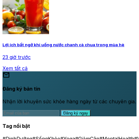
Lợi ích bất ngờ khi uống nước chanh cà chua trong mùa hè
23 giờ trước
Xem tất cả
mail
Đăng ký bản tin
Nhận lời khuyên sức khỏe hàng ngày từ các chuyên gia.
Đăng ký ngay
Tag nổi bật
#DinhDưỡng
#SốngKhỏe
#Yoga
#GiảmCân
#MentalHealth
#