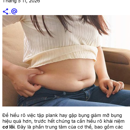
Tháng 5 11, 2026
share
alternate_email
Để hiểu rõ việc tập plank hay gập bụng giảm mỡ bụng
hiệu quả hơn, trước hết chúng ta cần hiểu rõ khái niệm
cơ lõi
. Đây là phần trung tâm của cơ thể, bao gồm các