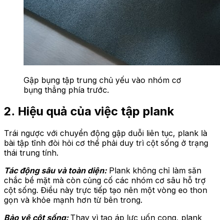
Gập bụng tập trung chủ yếu vào nhóm cơ
bụng thẳng phía trước.
2. Hiệu quả của việc tập plank
Trái ngược với chuyển động gập duỗi liên tục, plank là
bài tập tĩnh đòi hỏi cơ thể phải duy trì cột sống ở trạng
thái trung tính.
Tác động sâu và toàn diện:
Plank không chỉ làm săn
chắc bề mặt mà còn củng cố các nhóm cơ sâu hỗ trợ
cột sống. Điều này trực tiếp tạo nên một vòng eo thon
gọn và khỏe mạnh hơn từ bên trong.
Bảo vệ cột sống:
Thay vì tạo áp lực uốn cong, plank