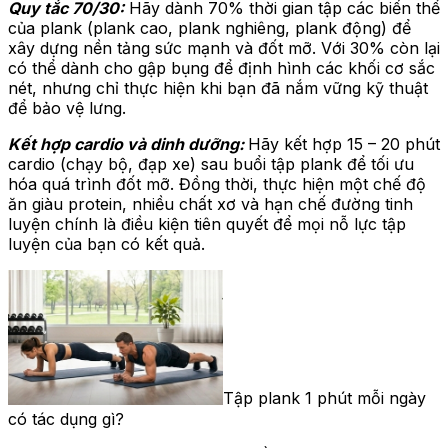
Quy tắc 70/30:
Hãy dành 70% thời gian tập các biến thể
của plank (plank cao, plank nghiêng, plank động) để
xây dựng nền tảng sức mạnh và đốt mỡ. Với 30% còn lại
có thể dành cho gập bụng để định hình các khối cơ sắc
nét, nhưng chỉ thực hiện khi bạn đã nắm vững kỹ thuật
để bảo vệ lưng.
Kết hợp cardio và dinh dưỡng:
Hãy kết hợp 15 – 20 phút
cardio (chạy bộ, đạp xe) sau buổi tập plank để tối ưu
hóa quá trình đốt mỡ. Đồng thời, thực hiện một chế độ
ăn giàu protein, nhiều chất xơ và hạn chế đường tinh
luyện chính là điều kiện tiên quyết để mọi nỗ lực tập
luyện của bạn có kết quả.
Tập plank 1 phút mỗi ngày
có tác dụng gì?