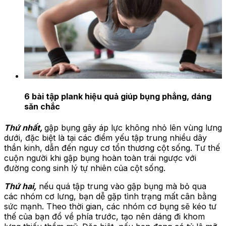
6 bài tập plank hiệu quả giúp bụng phẳng, dáng
săn chắc
Thứ nhất,
gập bụng gây áp lực không nhỏ lên vùng lưng
dưới, đặc biệt là tại các điểm yếu tập trung nhiều dây
thần kinh, dẫn đến nguy cơ tổn thương cột sống. Tư thế
cuộn người khi gập bụng hoàn toàn trái ngược với
đường cong sinh lý tự nhiên của cột sống.
Thứ hai,
nếu quá tập trung vào gập bụng mà bỏ qua
các nhóm cơ lưng, bạn dễ gặp tình trạng mất cân bằng
sức mạnh. Theo thời gian, các nhóm cơ bụng sẽ kéo tư
thế của bạn đổ về phía trước, tạo nên dáng đi khom