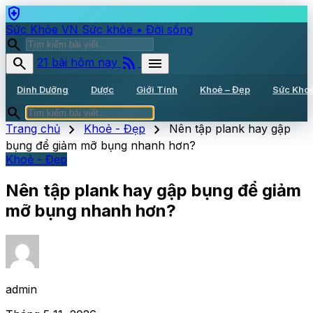
health_and_safety
Sức Khỏe VN
Sức khỏe • Đời sống
search
rss_feed
search
menu
21 bài hôm nay
Dinh Dưỡng
Dược
Giới Tính
Khoẻ – Đẹp
Sức Kho
search
chevron_right
chevron_right
Trang chủ
Khoẻ - Đẹp
Nên tập plank hay gập
bụng để giảm mỡ bụng nhanh hơn?
Khoẻ - Đẹp
Nên tập plank hay gập bụng để giảm
mỡ bụng nhanh hơn?
admin