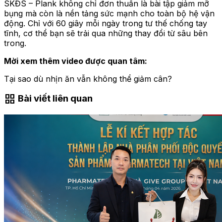
SKĐS – Plank không chỉ đơn thuần là bài tập giảm mỡ
bụng mà còn là nền tảng sức mạnh cho toàn bộ hệ vận
động. Chỉ với 60 giây mỗi ngày trong tư thế chống tay
tĩnh, cơ thể bạn sẽ trải qua những thay đổi từ sâu bên
trong.
Mời xem thêm video được quan tâm:
Tại sao dù nhịn ăn vẫn không thể giảm cân?
grid_view
Bài viết liên quan