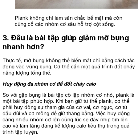
Plank không chỉ làm săn chắc bề mặt mà còn
củng cố các nhóm cơ sâu hỗ trợ cột sống.
3. Đâu là bài tập giúp giảm mỡ bụng
nhanh hơn?
Thực tế, mỡ bụng không thể biến mất chỉ bằng cách tác
động vào vùng bụng. Cơ thể cần một quá trình đốt cháy
năng lượng tổng thể.
Huy động đa nhóm cơ để đốt cháy calo
So với gập bụng là bài tập cô lập nhóm cơ nhỏ, plank là
một bài tập phức hợp. Khi bạn giữ tư thế plank, cơ thể
phải huy động sự tham gia của cơ vai, cơ ngực, cơ tứ
đầu đùi và cơ mông để giữ thăng bằng. Việc huy động
càng nhiều nhóm cơ lớn cùng lúc sẽ đẩy nhịp tim lên
cao và làm tăng đáng kể lượng calo tiêu thụ trong quá
trình tập luyện.